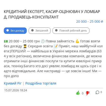
КРЕДИТНИЙ ЕКСПЕРТ, КАСИР-ОЦІНЮВАЧ У ЛОМБАР
Д, ПРОДАВЕЦЬ-КОНСУЛЬТАНТ
20 000 - 25 000 ₴
Без досвіду
Змішаний
Повний робочий день
💵 20 000 – 25 000 грн 🕑 Повна зайнятість 💪 Готові взяти
без досвіду 👨‍🎓 Середня освіта 📝 Привіт, наш майбутній кол
ега:)ПЕРШИЙ — найбільша в Україні мережа ломбардів (63
4 у всіх регіонах), величезна фінансова компанія, де можна
отримати інші фінансові послуги та купити ювелірні прикр
аси, техніку.Багато хто досі уявляє ломбард як щось сіре і н
адто відповідальне. Але насправді — це зовсім інше! Ми —
про допо
Кривий Ріг
|
Роздрібна торгівля
15.07.2026 18:24
0
0