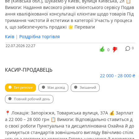
ве (Київська обл.), шукаємо у Києві, вулиця Київська, 2л 📋
Вимоги: Надання високого рівня клієнтського сервісу Подав
ання кваліфікованої консультації клієнтам щодо товарів Під
тримання чистоти й естетики в категорії Участь у процеса
х, що забезпечують продажі 🌟 Переваги
Київ
|
Роздрібна торгівля
22.07.2026 22:27
0
0
КАСИР-ПРОДАВЕЦЬ
22 000 - 28 000 ₴
Без резюме
Має досвід
Змішаний
Повний робочий день
📍 Локація: Запоріжжя, Товариська вулиця, 37А 💰 Зарплат
а 22 000 – 28 000 грн 📋 Вимоги: Відповідально ставиться д
о своєї роботи Пунктуальна та дисциплінована Охайна й до
тримується стандартів зовнішнього вигляду Ввічливо спілк
ується з гостями та колегами Готова навчатися й розвивати