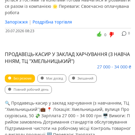
ся разом із компанією 🌟 Переваги: Своєчасно оплачувана
робота
Запоріжжя
|
Роздрібна торгівля
20.07.2026 08:23
0
0
ПРОДАВЕЦЬ-КАСИР У ЗАКЛАД ХАРЧУВАННЯ (З НАВЧА
ННЯМ, ТЦ "ХМЕЛЬНИЦЬКИЙ")
27 000 - 34 000 ₴
Без резюме
Має досвід
Змішаний
Повний робочий день
🔍 Продавець-касир у заклад харчування (з навчанням, ТЦ
"Хмельницький")💼 📍 Локація: Хмельницький, вулиця Про
скурівська, 50 💸 Зарплата 27 000 – 34 000 грн 🖥 Вимоги: П
рийом замовлень Дотримання стандартів обслуговування
Підтримання чистоти на робочому місці Контроль товарног
о вигляду продукції 🔢 Переваги: Зарплата