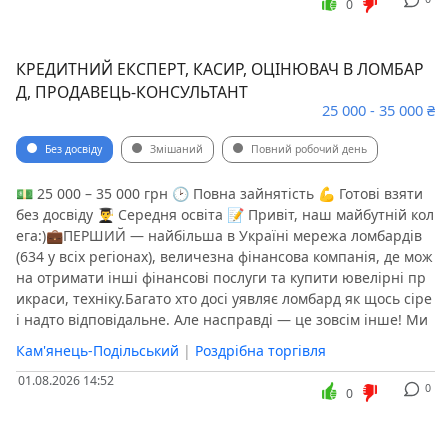
0
КРЕДИТНИЙ ЕКСПЕРТ, КАСИР, ОЦІНЮВАЧ В ЛОМБАР
Д, ПРОДАВЕЦЬ-КОНСУЛЬТАНТ
25 000 - 35 000 ₴
Без досвіду
Змішаний
Повний робочий день
💵 25 000 – 35 000 грн 🕑 Повна зайнятість 💪 Готові взяти
без досвіду 👨‍🎓 Середня освіта 📝 Привіт, наш майбутній кол
ега:)💼ПЕРШИЙ — найбільша в Україні мережа ломбардів
(634 у всіх регіонах), величезна фінансова компанія, де мож
на отримати інші фінансові послуги та купити ювелірні пр
икраси, техніку.️Багато хто досі уявляє ломбард як щось сіре
і надто відповідальне. Але насправді — це зовсім інше! Ми
Кам'янець-Подільський
|
Роздрібна торгівля
01.08.2026 14:52
0
0