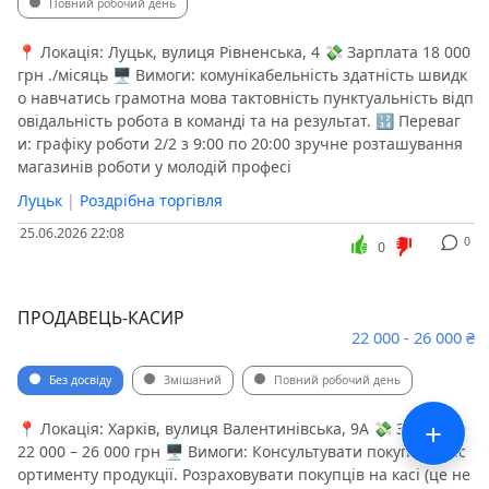
Повний робочий день
📍 Локація: Луцьк, вулиця Рівненська, 4 💸 Зарплата 18 000
грн ./місяць 🖥 Вимоги: комунікабельність здатність швидк
о навчатись грамотна мова тактовність пунктуальність відп
овідальність робота в команді та на результат. 🔢 Переваг
и: графіку роботи 2/2 з 9:00 по 20:00 зручне розташування
магазинів роботи у молодій професі
Луцьк
|
Роздрібна торгівля
25.06.2026 22:08
0
0
ПРОДАВЕЦЬ-КАСИР
22 000 - 26 000 ₴
Без досвіду
Змішаний
Повний робочий день
+
📍 Локація: Харків, вулиця Валентинівська, 9А 💸 Зарплата
22 000 – 26 000 грн 🖥 Вимоги: Консультувати покупців з ас
ортименту продукції. Розраховувати покупців на касі (це не