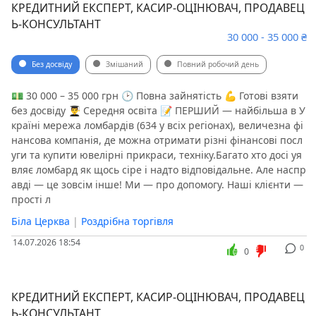
КРЕДИТНИЙ ЕКСПЕРТ, КАСИР-ОЦІНЮВАЧ, ПРОДАВЕЦ
Ь-КОНСУЛЬТАНТ
30 000 - 35 000 ₴
Без досвіду
Змішаний
Повний робочий день
💵 30 000 – 35 000 грн 🕑 Повна зайнятість 💪 Готові взяти
без досвіду 👨‍🎓 Середня освіта 📝 ПЕРШИЙ — найбільша в У
країні мережа ломбардів (634 у всіх регіонах), величезна фі
нансова компанія, де можна отримати різні фінансові посл
уги та купити ювелірні прикраси, техніку.Багато хто досі уя
вляє ломбард як щось сіре і надто відповідальне. Але наспр
авді — це зовсім інше! Ми — про допомогу. Наші клієнти —
прості л
Біла Церква
|
Роздрібна торгівля
14.07.2026 18:54
0
0
КРЕДИТНИЙ ЕКСПЕРТ, КАСИР-ОЦІНЮВАЧ, ПРОДАВЕЦ
Ь-КОНСУЛЬТАНТ