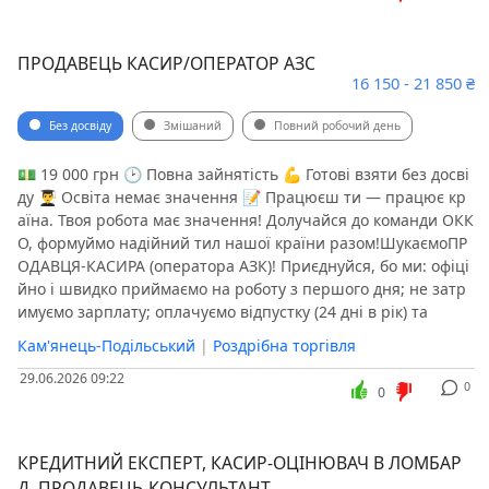
ПРОДАВЕЦЬ КАСИР/ОПЕРАТОР АЗС
16 150 - 21 850 ₴
Без досвіду
Змішаний
Повний робочий день
💵 19 000 грн 🕑 Повна зайнятість 💪 Готові взяти без досві
ду 👨‍🎓 Освіта немає значення 📝 Працюєш ти — працює кр
аїна. Твоя робота має значення! Долучайся до команди ОКК
О, формуймо надійний тил нашої країни разом!ШукаємоПР
ОДАВЦЯ-КАСИРА (оператора АЗК)! Приєднуйся, бо ми: офіці
йно і швидко приймаємо на роботу з першого дня; не затр
имуємо зарплату; оплачуємо відпустку (24 дні в рік) та
Кам'янець-Подільський
|
Роздрібна торгівля
29.06.2026 09:22
0
0
КРЕДИТНИЙ ЕКСПЕРТ, КАСИР-ОЦІНЮВАЧ В ЛОМБАР
Д, ПРОДАВЕЦЬ-КОНСУЛЬТАНТ