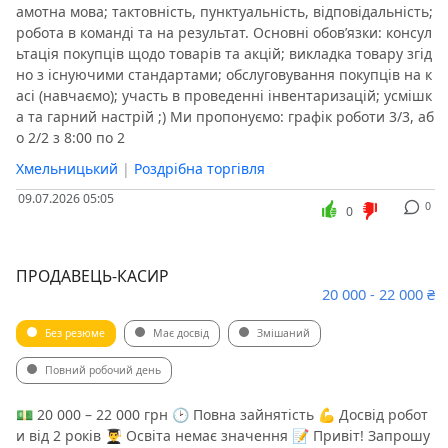
амотна мова; тактовність, пунктуальність, відповідальність;
робота в команді та на результат. Основні обов’язки: консул
ьтація покупців щодо товарів та акцій; викладка товару згід
но з існуючими стандартами; обслуговування покупців на к
асі (навчаємо); участь в проведенні інвентаризацій; усмішк
а та гарний настрій ;) Ми пропонуємо: графік роботи 3/3, аб
о 2/2 з 8:00 по 2
Хмельницький
|
Роздрібна торгівля
09.07.2026 05:05
0
0
ПРОДАВЕЦЬ-КАСИР
20 000 - 22 000 ₴
Без резюме
Має досвід
Змішаний
Повний робочий день
💵 20 000 – 22 000 грн 🕑 Повна зайнятість 💪 Досвід робот
и від 2 років 👨‍🎓 Освіта немає значення 📝 Привіт! Запрошу