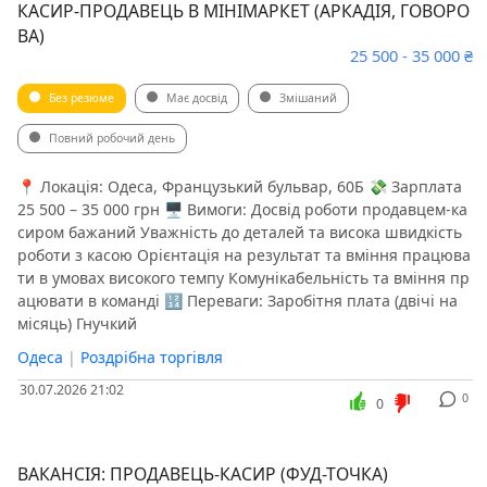
КАСИР-ПРОДАВЕЦЬ В МІНІМАРКЕТ (АРКАДІЯ, ГОВОРО
ВА)
25 500 - 35 000 ₴
Без резюме
Має досвід
Змішаний
Повний робочий день
📍 Локація: Одеса, Французький бульвар, 60Б 💸 Зарплата
25 500 – 35 000 грн 🖥 Вимоги: Досвід роботи продавцем-ка
сиром бажаний Уважність до деталей та висока швидкість
роботи з касою Орієнтація на результат та вміння працюва
ти в умовах високого темпу Комунікабельність та вміння пр
ацювати в команді 🔢 Переваги: Заробітня плата (двічі на
місяць) Гнучкий
Одеса
|
Роздрібна торгівля
30.07.2026 21:02
0
0
ВАКАНСІЯ: ПРОДАВЕЦЬ-КАСИР (ФУД-ТОЧКА)