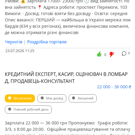
Умови: 💰 Зарплата 17000- 23000 грн 🕔 Вид зайнятості: по
вна зайнятість 📍 Адреса роботи: проспект Перемоги, 103
Вимоги: · Досвід: готові взяти без досвіду · Освіта: середня
Опис вакансії: ПЕРШИЙ — найбільша в Україні мережа лом
бардів (634 у всіх регіонах), величезна фінансова компанія,
де можна отримати різні фінансові
Чернігів
|
Роздрібна торгівля
23.07.2026 11:25
0
0
КРЕДИТНИЙ ЕКСПЕРТ, КАСИР, ОЦІНЮВАЧ В ЛОМБАР
Д, ПРОДАВЕЦЬ-КОНСУЛЬТАНТ
22 000 - 36 000 ₴
Без резюме
Має досвід
Змішаний
Повний робочий день
Зарплата 22 000 — 36 000 грн Пропонуємо: ️ Графік роботи:
3/3, з 8:00 до 20:00. ️ Офіційне працевлаштування та оплачу