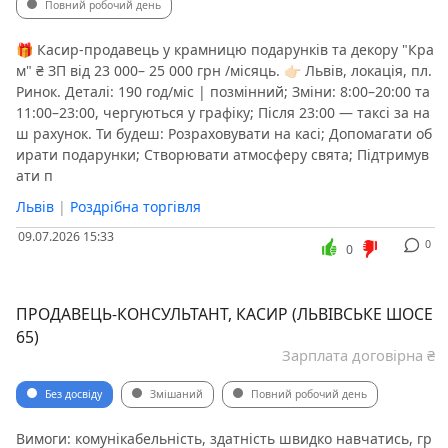
Повний робочий день
🎁 Касир-продавець у крамницю подарунків та декору "Кра
м" ₴ ЗП від 23 000– 25 000 грн /місяць. 👉🏻 Львів, локація, пл.
Ринок. Деталі: ️190 год/міс | позмінний; ️Зміни: 8:00–20:00 та
11:00–23:00, чергуються у графіку; ️Після 23:00 — таксі за на
ш рахунок. Ти будеш: ️Розраховувати на касі; ️Допомагати об
ирати подарунки; ️Створювати атмосферу свята; ️Підтримув
ати п
Львів
|
Роздрібна торгівля
09.07.2026 15:33
0
0
ПРОДАВЕЦЬ-КОНСУЛЬТАНТ, КАСИР (ЛЬВІВСЬКЕ ШОСЕ
65)
Зарплата договірна ₴
Без досвіду
Змішаний
Повний робочий день
Вимоги: комунікабельність, здатність швидко навчатись, гр