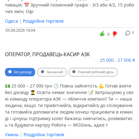
тивація; 📅 Зручний позмінний графік - 3/3 або 4/2, 15 робо
чих змін; Офі
Одеса
|
Роздрібна торгівля
05.08.2026 16:04
0
0
ОПЕРАТОР, ПРОДАВЕЦЬ-КАСИР АЗК
25 000 - 27 000 ₴
Без досвіду
Змішаний
Повний робочий день
💵 25 000 – 27 000 грн 🕑 Повна зайнятість 💪 Готові взяти
без досвіду 👨‍🎓 Освіта немає значення 📝 Запрошуємо у сво
ю команду оператора АЗК — обличчя компанії! Ти — наша
людина, якщо: ти привітний/а, відкритий/а до спілкування
та готовий/а допомагати людям хочеш працювати в коман
ді і цінуєш підтримку колег бажаєш навчатись, розвиватис
ь та будувати кар'єру Робота — WOGонь, адже т
Умань
|
Роздрібна торгівля