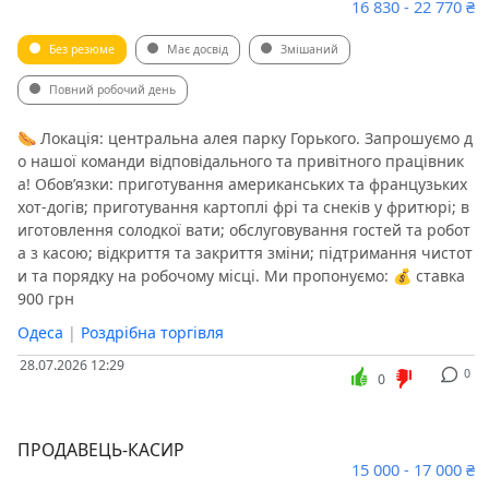
16 830 - 22 770 ₴
Без резюме
Має досвід
Змішаний
Повний робочий день
🌭 Локація: центральна алея парку Горького. Запрошуємо д
о нашої команди відповідального та привітного працівник
а! Обов’язки: приготування американських та французьких
хот-догів; приготування картоплі фрі та снеків у фритюрі; в
иготовлення солодкої вати; обслуговування гостей та робот
а з касою; відкриття та закриття зміни; підтримання чистот
и та порядку на робочому місці. Ми пропонуємо: 💰 ставка
900 грн
Одеса
|
Роздрібна торгівля
28.07.2026 12:29
0
0
ПРОДАВЕЦЬ-КАСИР
15 000 - 17 000 ₴