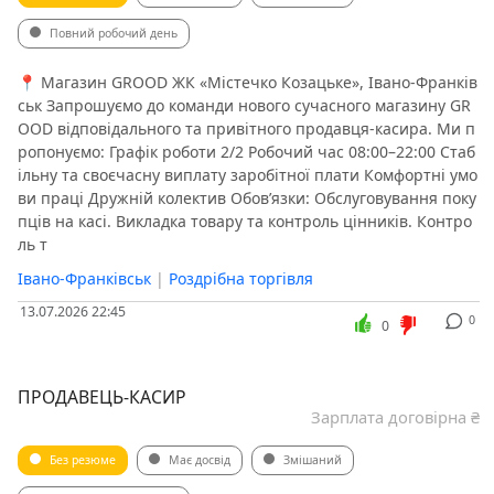
Повний робочий день
📍 Магазин GROOD ЖК «Містечко Козацьке», Івано-Франків
ськ Запрошуємо до команди нового сучасного магазину GR
OOD відповідального та привітного продавця-касира. Ми п
ропонуємо: Графік роботи 2/2 Робочий час 08:00–22:00 Стаб
ільну та своєчасну виплату заробітної плати Комфортні умо
ви праці Дружній колектив Обов’язки: Обслуговування поку
пців на касі. Викладка товару та контроль цінників. Контро
ль т
Івано-Франківськ
|
Роздрібна торгівля
13.07.2026 22:45
0
0
ПРОДАВЕЦЬ-КАСИР
Зарплата договірна ₴
Без резюме
Має досвід
Змішаний