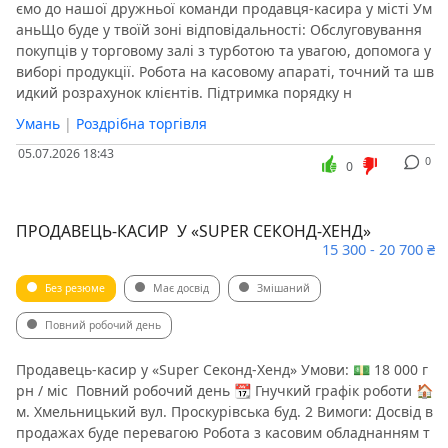
ємо до нашої дружньої команди продавця-касира у місті Ум
аньЩо буде у твоїй зоні відповідальності: Обслуговування
покупців у торговому залі з турботою та увагою, допомога у
виборі продукції. Робота на касовому апараті, точний та шв
идкий розрахунок клієнтів. Підтримка порядку н
Умань
|
Роздрібна торгівля
05.07.2026 18:43
0
0
ПРОДАВЕЦЬ-КАСИР У «SUPER СЕКОНД-ХЕНД»
15 300 - 20 700 ₴
Без резюме
Має досвід
Змішаний
Повний робочий день
Продавець-касир у «Super Секонд-Хенд» Умови: 💵 18 000 г
рн / міс ️ Повний робочий день 📆 Гнучкий графік роботи 🏠
м. Хмельницький вул. Проскурівська буд. 2 Вимоги: ️Досвід в
продажах буде перевагою ️Робота з касовим обладнанням т