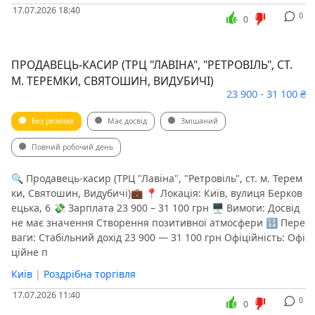
17.07.2026 18:40
0
0
ПРОДАВЕЦЬ-КАСИР (ТРЦ "ЛАВІНА", "РЕТРОВІЛЬ", СТ.
М. ТЕРЕМКИ, СВЯТОШИН, ВИДУБИЧІ)
23 900 - 31 100 ₴
Без резюме
Має досвід
Змішаний
Повний робочий день
🔍 Продавець-касир (ТРЦ "Лавіна", "Ретровіль", ст. м. Терем
ки, Святошин, Видубичі)💼 📍 Локація: Київ, вулиця Берков
ецька, 6 💸 Зарплата 23 900 – 31 100 грн 🖥 Вимоги: Досвід
не має значення Створення позитивної атмосфери 🔢 Пере
ваги: Стабільний дохід 23 900 — 31 100 грн Офіційність: Офі
ційне п
Київ
|
Роздрібна торгівля
17.07.2026 11:40
0
0