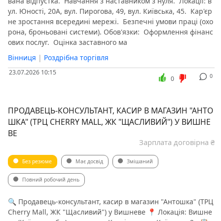
вана відпустка. ️ Навчання з наставником з нуля. ️ Локації: в
ул. Юності, 20А, вул. Пирогова, 49, вул. Київська, 45. ️ Кар'єр
не зростання всередині мережі. ️ Безпечні умови праці (охо
рона, броньовані системи). Обов'язки: ️ Оформлення фінанс
ових послуг. ️ Оцінка заставного ма
Вінниця
|
Роздрібна торгівля
23.07.2026 10:15
0
0
ПРОДАВЕЦЬ-КОНСУЛЬТАНТ, КАСИР В МАГАЗИН "АНТО
ШКА" (ТРЦ CHERRY MALL, ЖК "ЩАСЛИВИЙ") У ВИШНЕ
ВЕ
Зарплата договірна ₴
Без резюме
Має досвід
Змішаний
Повний робочий день
🔍 Продавець-консультант, касир в магазин "Антошка" (ТРЦ
Cherry Mall, ЖК "Щасливий") у Вишневе 📍 Локація: Вишне