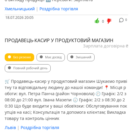
Хмельницький
|
Роздрібна торгівля
18.07.2026 20:05
0
0
ПРОДАВЕЦЬ-КАСИР У ПРОДУКТОВИЙ МАГАЗИН
Зарплата договірна ₴
Без резюме
Має досвід
Змішаний
Повний робочий день
​​​​🛒 Продавець-касир у продуктовий магазин Шукаємо приві
тну та відповідальну людину до нашої команди! 📍 Місця р
оботи: вул. Петра Панча (район Чорновола) 🕗 Графік: 2/2 з
08:00 до 21:00 вул. Івана Мазепи 🕣 Графік: 2/2 з 08:30 до 2
0:30 Що буде входити у ваші обов’язки: Обслуговування пок
упців на касі; Консультація та допомога клієнтам; Викладка
товару та контроль цінник
Львів
|
Роздрібна торгівля