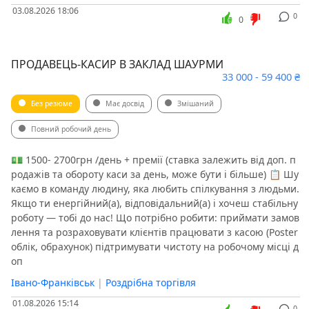
03.08.2026 18:06
0
0
ПРОДАВЕЦЬ-КАСИР В ЗАКЛАД ШАУРМИ
33 000 - 59 400 ₴
Без резюме
Має досвід
Змішаний
Повний робочий день
💵 1500- 2700грн /день + премії (ставка залежить від доп. п
родажів та обороту каси за день, може бути і більше) 📋 Шу
каємо в команду людину, яка любить спілкування з людьми.
Якщо ти енергійний(а), відповідальний(а) і хочеш стабільну
роботу — тобі до нас! Що потрібно робити: приймати замов
лення та розраховувати клієнтів працювати з касою (Poster
облік, обрахунок) підтримувати чистоту на робочому місці д
оп
Івано-Франківськ
|
Роздрібна торгівля
01.08.2026 15:14
0