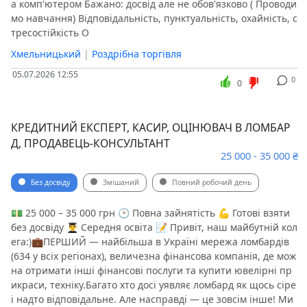
а комп'ютером ️Бажано: досвід але не обов'язково ( Проводи
мо навчання) ️Відповідальність, пунктуальність, охайність, с
тресостійкість О
Хмельницький
|
Роздрібна торгівля
05.07.2026 12:55
0
0
КРЕДИТНИЙ ЕКСПЕРТ, КАСИР, ОЦІНЮВАЧ В ЛОМБАР
Д, ПРОДАВЕЦЬ-КОНСУЛЬТАНТ
25 000 - 35 000 ₴
Без досвіду
Змішаний
Повний робочий день
💵 25 000 – 35 000 грн 🕑 Повна зайнятість 💪 Готові взяти
без досвіду 👨‍🎓 Середня освіта 📝 Привіт, наш майбутній кол
ега:)💼ПЕРШИЙ — найбільша в Україні мережа ломбардів
(634 у всіх регіонах), величезна фінансова компанія, де мож
на отримати інші фінансові послуги та купити ювелірні пр
икраси, техніку.️Багато хто досі уявляє ломбард як щось сіре
і надто відповідальне. Але насправді — це зовсім інше! Ми