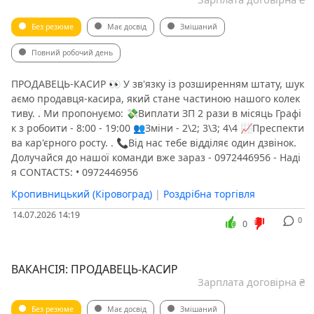
Без резюме
Має досвід
Змішаний
Повний робочий день
ПРОДАВЕЦЬ-КАСИР 👀 У зв'язку із розширенням штату, шук
аємо продавця-касира, який стане частиною нашого колек
тиву. . Ми пропонуємо: 💸Виплати ЗП 2 рази в місяць Графі
к з робоити - 8:00 - 19:00 👥Зміни - 2\2; 3\3; 4\4 📈Преспекти
ва кар'єрного росту. . 📞Від нас тебе відділяє один дзвінок.
Долучайся до нашої команди вже зараз - 0972446956 - Наді
я CONTACTS: • 0972446956
Кропивницький (Кіровоград)
|
Роздрібна торгівля
14.07.2026 14:19
0
0
ВАКАНСІЯ: ПРОДАВЕЦЬ-КАСИР
Зарплата договірна ₴
Без резюме
Має досвід
Змішаний