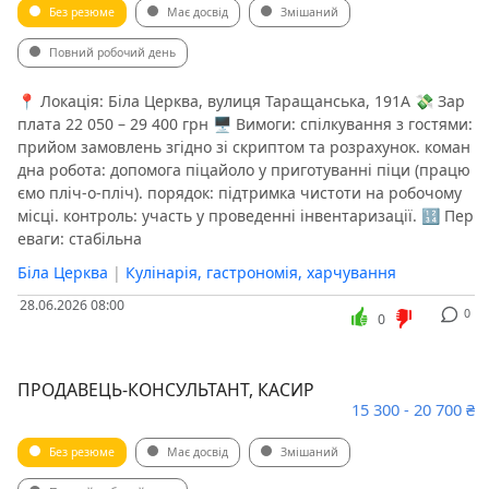
Без резюме
Має досвід
Змішаний
Повний робочий день
📍 Локація: Біла Церква, вулиця Таращанська, 191А 💸 Зар
плата 22 050 – 29 400 грн 🖥 Вимоги: спілкування з гостями:
прийом замовлень згідно зі скриптом та розрахунок. коман
дна робота: допомога піцайоло у приготуванні піци (працю
ємо пліч-о-пліч). порядок: підтримка чистоти на робочому
місці. контроль: участь у проведенні інвентаризації. 🔢 Пер
еваги: стабільна
Біла Церква
|
Кулінарія, гастрономія, харчування
28.06.2026 08:00
0
0
ПРОДАВЕЦЬ-КОНСУЛЬТАНТ, КАСИР
15 300 - 20 700 ₴
Без резюме
Має досвід
Змішаний