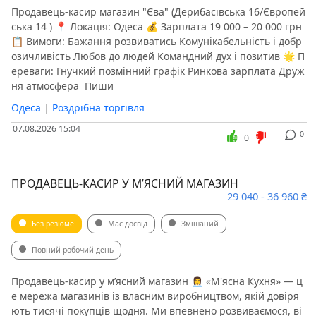
Продавець-касир магазин "Єва" (Дерибасівська 16/Європей
ська 14 ) 📍 Локація: Одеса 💰 Зарплата 19 000 – 20 000 грн
📋 Вимоги: Бажання розвиватись Комунікабельність і добр
озичливість Любов до людей Командний дух і позитив 🌟 П
ереваги: Гнучкий позмінний графік Ринкова зарплата Друж
ня атмосфера ️ Пиши
Одеса
|
Роздрібна торгівля
07.08.2026 15:04
0
0
ПРОДАВЕЦЬ-КАСИР У МʼЯСНИЙ МАГАЗИН
29 040 - 36 960 ₴
Без резюме
Має досвід
Змішаний
Повний робочий день
Продавець-касир у мʼясний магазин 👩‍💼 «М'ясна Кухня» — ц
е мережа магазинів із власним виробництвом, якій довіря
ють тисячі покупців щодня. Ми впевнено розвиваємося, ві