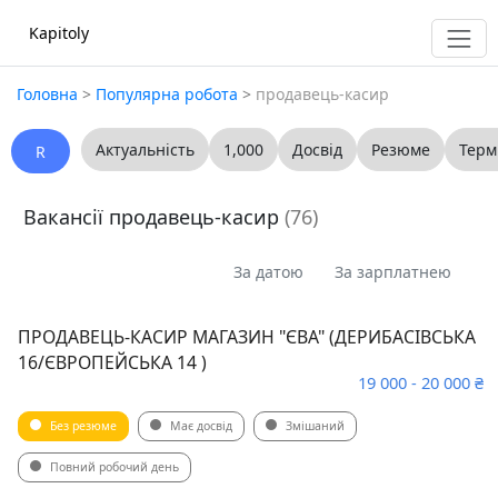
Kapitoly
Головна
>
Популярна робота
>
продавець-касир
Актуальність
1,000
Досвід
Резюме
Терм
R
Вакансії продавець-касир
(76)
За датою
За зарплатнею
ПРОДАВЕЦЬ-КАСИР МАГАЗИН "ЄВА" (ДЕРИБАСІВСЬКА
16/ЄВРОПЕЙСЬКА 14 )
19 000 - 20 000 ₴
Без резюме
Має досвід
Змішаний
Повний робочий день