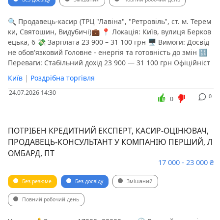
🔍 Продавець-касир (ТРЦ "Лавіна", "Ретровіль", ст. м. Терем
ки, Святошин, Видубичі)💼 📍 Локація: Київ, вулиця Берков
ецька, 6 💸 Зарплата 23 900 – 31 100 грн 🖥 Вимоги: Досвід
не обов'язковий Головне - енергія та готовність до змін 🔢
Переваги: Стабільний дохід 23 900 — 31 100 грн Офіційніст
Київ
|
Роздрібна торгівля
24.07.2026 14:30
0
0
ПОТРІБЕН КРЕДИТНИЙ ЕКСПЕРТ, КАСИР-ОЦІНЮВАЧ,
ПРОДАВЕЦЬ-КОНСУЛЬТАНТ У КОМПАНІЮ ПЕРШИЙ, Л
ОМБАРД, ПТ
17 000 - 23 000 ₴
Без резюме
Без досвіду
Змішаний
Повний робочий день