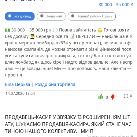
30 000 - 35 000 ₴
Без досвіду
Змішаний
Повний робочий день
💵 30 000 – 35 000 грн 🕑 Повна зайнятість 💪 Готові взяти
без досвіду 👨‍🎓 Середня освіта 📝 ПЕРШИЙ — найбільша в У
країні мережа ломбардів (634 у всіх регіонах), величезна фі
нансова компанія, де можна отримати різні фінансові посл
уги та купити ювелірні прикраси, техніку.Багато хто досі уя
вляє ломбард як щось сіре і надто відповідальне. Але наспр
авді — це зовсім інше! Ми — про допомогу. Наші клієнти —
прості л
Біла Церква
|
Роздрібна торгівля
14.07.2026 18:54
0
0
ПРОДАВЕЦЬ-КАСИР У ЗВ'ЯЗКУ ІЗ РОЗШИРЕННЯМ ШТ
АТУ, ШУКАЄМО ПРОДАВЦЯ-КАСИРА, ЯКИЙ СТАНЕ ЧАС
ТИНОЮ НАШОГО КОЛЕКТИВУ. . МИ П
Зарплата договірна ₴