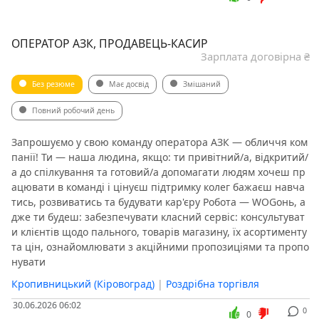
ОПЕРАТОР АЗК, ПРОДАВЕЦЬ-КАСИР
Зарплата договірна ₴
Без резюме
Має досвід
Змішаний
Повний робочий день
Запрошуємо у свою команду оператора АЗК — обличчя ком
панії! Ти — наша людина, якщо: ти привітний/а, відкритий/
а до спілкування та готовий/а допомагати людям хочеш пр
ацювати в команді і цінуєш підтримку колег бажаєш навча
тись, розвиватись та будувати кар'єру Робота — WOGонь, а
дже ти будеш: забезпечувати класний сервіс: консультуват
и клієнтів щодо пального, товарів магазину, їх асортименту
та цін, ознайомлювати з акційними пропозиціями та пропо
нувати
Кропивницький (Кіровоград)
|
Роздрібна торгівля
30.06.2026 06:02
0
0