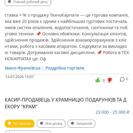
Повний робочий день
ставка + % з продажу ТехноКарпати — це торгова компанія,
яка вже 20 років є одним з найбільших гуртових постачаль
ників систем опалення, водопостачання, сантехніки та поб
утової техніки. 📌 Основні обов’язки: Консультація клієнтів,
здійснення продажів. Здійснення взаєморозрахунків з кліє
нтами, робота з касовим апаратом. Слідкувати за викладко
ю товарів. Дотримання касової дисципліни. 📌 Робота в ТЕХ
НОКАРПАТАХ це: Оф
Івано-Франківськ
|
Роздрібна торгівля
13.07.2026 15:07
0
0
КАСИР-ПРОДАВЕЦЬ У КРАМНИЦЮ ПОДАРУНКІВ ТА Д
ЕКОРУ "КРАМ"
23 000 - 25 000 ₴
Без резюме
Має досвід
Змішаний