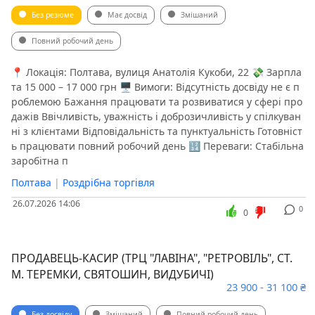
Без резюме
Має досвід
Змішаний
Повний робочий день
📍 Локація: Полтава, вулиця Анатолія Кукоби, 22 💸 Зарпла
та 15 000 – 17 000 грн 🖥 Вимоги: Відсутність досвіду не є п
роблемою Бажання працювати та розвиватися у сфері про
дажів Ввічливість, уважність і доброзичливість у спілкуван
ні з клієнтами Відповідальність та пунктуальність Готовніст
ь працювати повний робочий день 🔢 Переваги: Стабільна
заробітна п
Полтава
|
Роздрібна торгівля
26.07.2026 14:06
0
0
ПРОДАВЕЦЬ-КАСИР (ТРЦ "ЛАВІНА", "РЕТРОВІЛЬ", СТ.
М. ТЕРЕМКИ, СВЯТОШИН, ВИДУБИЧІ)
23 900 - 31 100 ₴
Без досвіду
Змішаний
Повний робочий день