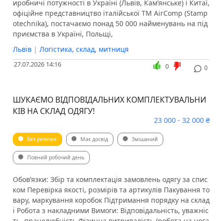
иробничі потужності в Україні (Львів, Кам’янське) і Китаї,
офіційне представництво італійської TM AirComp (Stamp
otechnika), постачаємо понад 50 000 найменувань на під
приємства в Україні, Польщі,
Львів
|
Логістика, склад, митниця
27.07.2026 14:16
0
0
ШУКАЄМО ВІДПОВІДАЛЬНИХ КОМПЛЕКТУВАЛЬНИ
КІВ НА СКЛАД ОДЯГУ!
23 000 - 32 000 ₴
Без резюме
Має досвід
Змішаний
Повний робочий день
Обов’язки: Збір та комплектація замовлень одягу за спис
ком Перевірка якості, розмірів та артикулів Пакування то
вару, маркування коробок Підтримання порядку на склад
і Робота з накладними Вимоги: Відповідальність, уважніс
ть, працелюбність Фізична витривалість (робота на нога