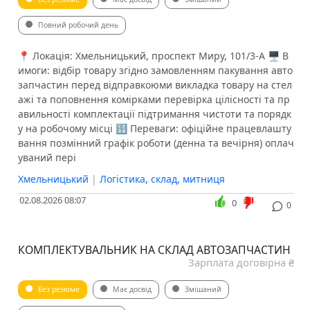
Повний робочий день
📍 Локація: Хмельницький, проспект Миру, 101/3-А 🖥 В
имоги: відбір товару згідно замовленням пакування авто
запчастин перед відправкоюми викладка товару на стел
ажі та поповнення комірками перевірка цілісності та пр
авильності комплектації підтримання чистоти та порядк
у на робочому місці 🔢 Переваги: офіційне працевлашту
вання позмінний графік роботи (денна та вечірня) оплач
уваний пері
Хмельницький
|
Логістика, склад, митниця
02.08.2026 08:07
0
0
КОМПЛЕКТУВАЛЬНИК НА СКЛАД АВТОЗАПЧАСТИН
Зарплата договірна ₴
Без резюме
Має досвід
Змішаний