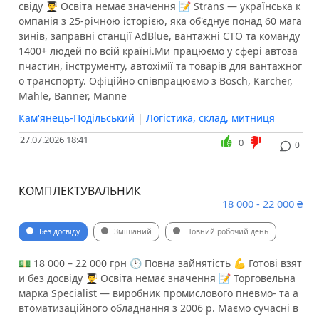
свіду 👨‍🎓 Освіта немає значення 📝 Strans — українська к
омпанія з 25-річною історією, яка об'єднує понад 60 мага
зинів, заправні станції AdBlue, вантажні СТО та команду
1400+ людей по всій країні.Ми працюємо у сфері автоза
пчастин, інструменту, автохімії та товарів для вантажног
о транспорту. Офіційно співпрацюємо з Bosch, Karcher,
Mahle, Banner, Manne
Кам'янець-Подільський
|
Логістика, склад, митниця
27.07.2026 18:41
0
0
КОМПЛЕКТУВАЛЬНИК
18 000 - 22 000 ₴
Без досвіду
Змішаний
Повний робочий день
💵 18 000 – 22 000 грн 🕑 Повна зайнятість 💪 Готові взят
и без досвіду 👨‍🎓 Освіта немає значення 📝 Торговельна
марка Specialist — виробник промислового пневмо‑ та а
втоматизаційного обладнання з 2006 р. Маємо сучасні в