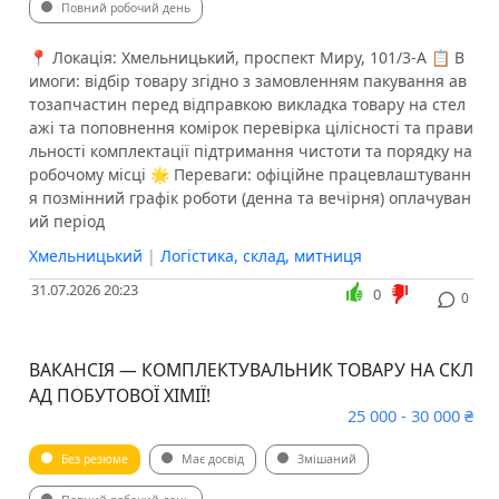
Повний робочий день
📍 Локація: Хмельницький, проспект Миру, 101/3-А 📋 В
имоги: відбір товару згідно з замовленням пакування ав
тозапчастин перед відправкою викладка товару на стел
ажі та поповнення комірок перевірка цілісності та прави
льності комплектації підтримання чистоти та порядку на
робочому місці 🌟 Переваги: офіційне працевлаштуванн
я позмінний графік роботи (денна та вечірня) оплачуван
ий період
Хмельницький
|
Логістика, склад, митниця
31.07.2026 20:23
0
0
ВАКАНСІЯ — КОМПЛЕКТУВАЛЬНИК ТОВАРУ НА СКЛ
АД ПОБУТОВОЇ ХІМІЇ!
25 000 - 30 000 ₴
Без резюме
Має досвід
Змішаний