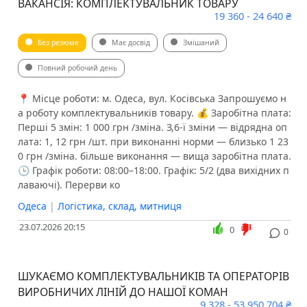
ВАКАНСІЯ: КОМПЛЕКТУВАЛЬНИК ТОВАРУ
19 360 - 24 640 ₴
Без резюме
Має досвід
Змішаний
Повний робочий день
📍 Місце роботи: м. Одеса, вул. Косівська Запрошуємо н
а роботу комплектувальників товару. 💰 Заробітна плата:
Перші 5 змін: 1 000 грн /зміна. З,6-ї зміни — відрядна оп
лата: 1, 12 грн /шт. при виконанні норми — близько 1 23
0 грн /зміна. більше виконання — вища заробітна плата.
🕒 Графік роботи: 08:00–18:00. Графік: 5/2 (два вихідних п
лаваючі). Перерви ко
Одеса
|
Логістика, склад, митниця
23.07.2026 20:15
0
0
ШУКАЄМО КОМПЛЕКТУВАЛЬНИКІВ ТА ОПЕРАТОРІВ
ВИРОБНИЧИХ ЛІНІЙ ДО НАШОЇ КОМАН
9 328 - 53 950 704 ₴