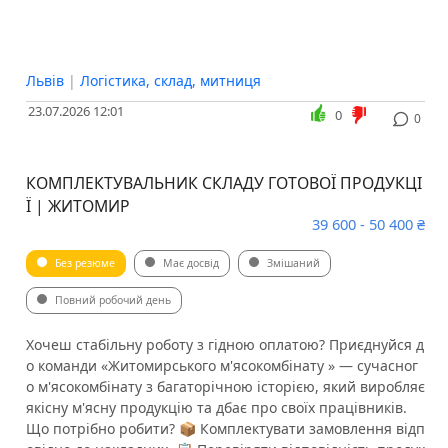
Львів
|
Логістика, склад, митниця
23.07.2026 12:01
0
0
КОМПЛЕКТУВАЛЬНИК СКЛАДУ ГОТОВОЇ ПРОДУКЦІ
Ї | ЖИТОМИР
39 600 - 50 400 ₴
Без резюме
Має досвід
Змішаний
Повний робочий день
Хочеш стабільну роботу з гідною оплатою? Приєднуйся д
о команди «Житомирського м'ясокомбінату » — сучасног
о м'ясокомбінату з багаторічною історією, який виробляє
якісну м'ясну продукцію та дбає про своїх працівників.
Що потрібно робити? 📦 Комплектувати замовлення відп