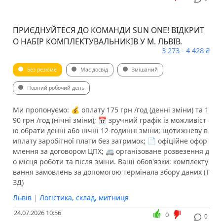
ПРИЄДНУЙТЕСЯ ДО КОМАНДИ SUN ONE! ВІДКРИТ
О НАБІР КОМПЛЕКТУВАЛЬНИКІВ У М. ЛЬВІВ.
3 273 - 4 428 ₴
Без резюме
Має досвід
Змішаний
Повний робочий день
Ми пропонуємо: 💰 оплату 175 грн /год (денні зміни) та 1
90 грн /год (нічні зміни); 📅 зручний графік із можливіст
ю обрати денні або нічні 12-годинні зміни; щотижневу в
иплату заробітної плати без затримок; 📄 офіційне офор
млення за договором ЦПХ; 🚐 організоване розвезення д
о місця роботи та після зміни. Ваші обов'язки: комплекту
вання замовлень за допомогою термінала збору даних (Т
ЗД)
Львів
|
Логістика, склад, митниця
24.07.2026 10:56
0
0