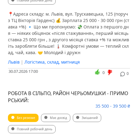
Повний робочий день
📍Адреса складу: м. Львів, вул. Трускавецька, 125 (поруч
з ТЦ Вікторія Гарденс) 💰 Зарплата 25 000 - 30 000 грн (ст
авка +%) 🔹 Що ми пропонуємо: 💸 Оплата з першого дн
я — ніяких обіцянок «після стажування», перший місяць
ставка 25 000 грн , з другого місяця ставка +% та можлив
іть заробляти більше! 🌡 Комфортні умови — теплий скл
ад, чай, кава. 🤝 Молодий і дружн
Львів
|
Логістика, склад, митниця
30.07.2026 17:00
0
0
РОБОТА В СІЛЬПО, РАЙОН ЧЕРЬОМУШКИ - ПРИМО
РСЬКИЙ:
35 500 - 39 500 ₴
Без резюме
Має досвід
Змішаний
Повний робочий день