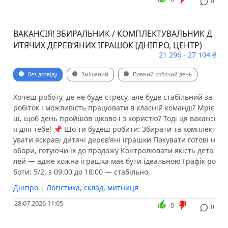
0
ВАКАНСІЯ! ЗБИРАЛЬНИК / КОМПЛЕКТУВАЛЬНИК Д
ИТЯЧИХ ДЕРЕВʼЯНИХ ІГРАШОК (ДНІПРО, ЦЕНТР)
21 296 - 27 104 ₴
Без досвіду
Змішаний
Повний робочий день
Хочеш роботу, де не буде стресу, але буде стабільний за
робіток і можливість працювати в класній команді? Мріє
ш, щоб день пройшов цікаво і з користю? Тоді ця вакансі
я для тебе! 📌 Що ти будеш робити: Збирати та комплект
увати яскраві дитячі деревʼяні іграшки Пакувати готові н
абори, готуючи їх до продажу Контролювати якість дета
лей — адже кожна іграшка має бути ідеальною Графік ро
боти: 5/2, з 09:00 до 18:00 — стабільно,
Дніпро
|
Логістика, склад, митниця
28.07.2026 11:05
0
0