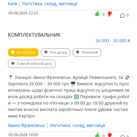
Київ
|
Логістика, склад, митниця
05.08.2026 22:23
0
0
КОМПЛЕКТУВАЛЬНИК
26 000 - 30 000 ₴
Без резюме
Має досвід
Змішаний
Повний робочий день
📍 Локація: Івано-Франківськ, вулиця Левинського, 3а 💸
Зарплата 26 000 – 30 000 грн 🖥 Вимоги: відсутність прот
ипоказань щодо фізичної праці відсутність шкідливих зв
ичок досвід роботи на складах 🔢 Переваги: графік робот
и — з понеділка по пʼятницю з 09:00 до 18:00 дружній ко
лектив вчасна виплата заробітньої плати (двома частин
ами) Кар'єрн
Івано-Франківськ
|
Логістика, склад, митниця
05.08.2026 14:00
0
0