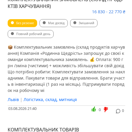
КТІВ ХАРЧУВАННЯ)
16 830 - 22 770 ₴
Без резюме
Має досвід
Змішаний
Повний робочий день
​​📦 Комплектувальник замовлень (склад продуктів харчув
ання) Компанія «Родинна Щедрість» запрошує до своєї к
оманди комплектувальника замовлень. 💰 Оплата: 900 г
рн /зміна (чистими) + можливість збільшувати свій дохід
Що потрібно робити: Комплектувати замовлення за накл
адними. Пакувати товари для відправлення. Брати участ
ь в інвентаризації (1 раз на місяць). Підтримувати поряд
ок на робочому мі
Львів
|
Логістика, склад, митниця
03.08.2026 21:40
0
0
КОМПЛЕКТУВАЛЬНИК ТОВАРІВ