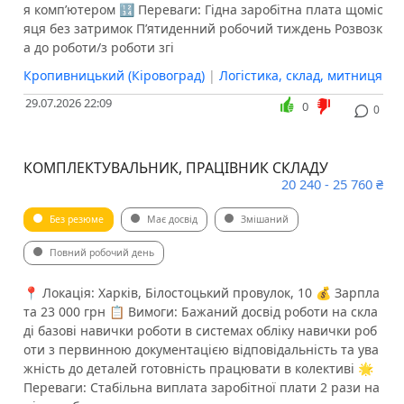
я комп’ютером 🔢 Переваги: Гідна заробітна плата щоміс
яця без затримок П’ятиденний робочий тиждень Розвозк
а до роботи/з роботи згі
Кропивницький (Кіровоград)
|
Логістика, склад, митниця
29.07.2026 22:09
0
0
КОМПЛЕКТУВАЛЬНИК, ПРАЦІВНИК СКЛАДУ
20 240 - 25 760 ₴
Без резюме
Має досвід
Змішаний
Повний робочий день
📍 Локація: Харків, Білостоцький провулок, 10 💰 Зарпла
та 23 000 грн 📋 Вимоги: Бажаний досвід роботи на скла
ді базові навички роботи в системах обліку навички роб
оти з первинною документацією відповідальність та ува
жність до деталей готовність працювати в колективі 🌟
Переваги: Стабільна виплата заробітної плати 2 рази на