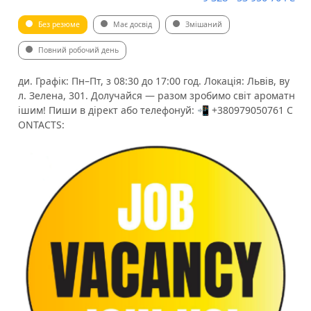
Без резюме
Має досвід
Змішаний
Повний робочий день
ди. Графік: Пн–Пт, з 08:30 до 17:00 год. Локація: Львів, ву
л. Зелена, 301. Долучайся — разом зробимо світ ароматн
ішим! Пиши в дірект або телефонуй: 📲 +380979050761 C
ONTACTS: