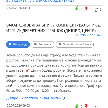
Біла Церква
|
Логістика, склад, митниця
25.07.2026 14:03
0
0
ВАКАНСІЯ! ЗБИРАЛЬНИК / КОМПЛЕКТУВАЛЬНИК Д
ИТЯЧИХ ДЕРЕВʼЯНИХ ІГРАШОК (ДНІПРО, ЦЕНТР)
21 296 - 27 104 ₴
Без досвіду
Змішаний
Повний робочий день
Хочеш роботу, де не буде стресу, але буде стабільний за
робіток і можливість працювати в класній команді? Мріє
ш, щоб день пройшов цікаво і з користю? Тоді ця вакансі
я для тебе! 📌 Що ти будеш робити: Збирати та комплект
увати яскраві дитячі деревʼяні іграшки Пакувати готові н
абори, готуючи їх до продажу Контролювати якість дета
лей — адже кожна іграшка має бути ідеальною Графік ро
боти: 5/2, з 09:00 до 18:00 — стабільно,
Дніпро
|
Логістика, склад, митниця
25.07.2026 09:03
0
0