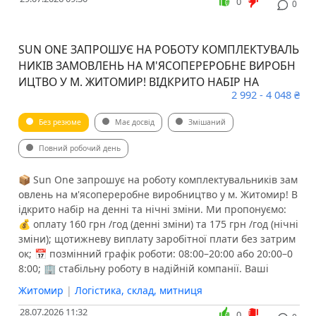
0
0
SUN ONE ЗАПРОШУЄ НА РОБОТУ КОМПЛЕКТУВАЛЬ
НИКІВ ЗАМОВЛЕНЬ НА М'ЯСОПЕРЕРОБНЕ ВИРОБН
ИЦТВО У М. ЖИТОМИР! ВІДКРИТО НАБІР НА
2 992 - 4 048 ₴
Без резюме
Має досвід
Змішаний
Повний робочий день
📦 Sun One запрошує на роботу комплектувальників зам
овлень на м'ясопереробне виробництво у м. Житомир! В
ідкрито набір на денні та нічні зміни. Ми пропонуємо:
💰 оплату 160 грн /год (денні зміни) та 175 грн /год (нічні
зміни); щотижневу виплату заробітної плати без затрим
ок; 📅 позмінний графік роботи: 08:00–20:00 або 20:00–0
8:00; 🏢 стабільну роботу в надійній компанії. Ваші
Житомир
|
Логістика, склад, митниця
28.07.2026 11:32
0