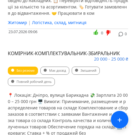
овідно до накладних. 📋 Перевіряти відповідність продук
ції за кількістю та асортиментом. 🏷️ Готувати замовленн
я до відвантаження. 🤝 Працювати в ком
Житомир
|
Логістика, склад, митниця
23.07.2026 09:06
0
0
КОМІРНИК-КОМПЛЕКТУВАЛЬНИК-ЗБИРАЛЬНИК
20 000 - 25 000 ₴
Без резюме
Має досвід
Змішаний
Повний робочий день
📍 Локація: Дніпро, вулиця Барикадна 💸 Зарплата 20 00
0 – 25 000 грн 🖥 Вимоги: Принимание, размещение и р
аспределение товаров на складе Комплектование и сбор
заказов в соответствии с заявками Вантажение и разгру
+
зка товара со склада Контроль качества и количества по
лученных товаров Обеспечение порядка на складе 🔢 П
ереваги: Ставка + % от продажей без