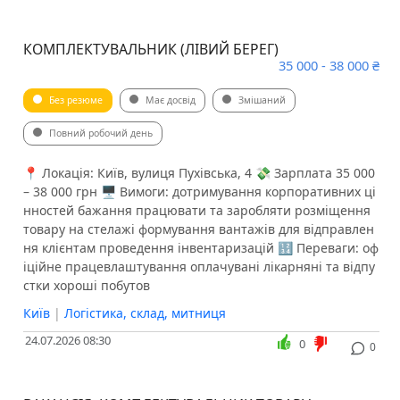
КОМПЛЕКТУВАЛЬНИК (ЛІВИЙ БЕРЕГ)
35 000 - 38 000 ₴
Без резюме
Має досвід
Змішаний
Повний робочий день
📍 Локація: Київ, вулиця Пухівська, 4 💸 Зарплата 35 000
– 38 000 грн 🖥 Вимоги: дотримування корпоративних ці
нностей бажання працювати та заробляти розміщення
товару на стелажі формування вантажів для відправлен
ня клієнтам проведення інвентаризацій 🔢 Переваги: оф
іційне працевлаштування оплачувані лікарняні та відпу
стки хороші побутов
Київ
|
Логістика, склад, митниця
24.07.2026 08:30
0
0