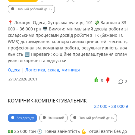
Повний робочий день
📍 Локація: Одеса, Хутірська вулиця, 101 💸 Зарплата 33
000 – 36 000 грн 🖥 Вимоги: мінімальний досвід роботи зі
складськими процесами досвід роботи з ПК (бажано 1С
WMS) дотримування корпоративних цінностей: чесність,
професіоналізм, командна робота, результативність, лоя
льність 🔢 Переваги: офіційне працевлаштування оплач
увані лікарняні та відпустки
Одеса
|
Логістика, склад, митниця
27.07.2026 20:01
0
0
КОМІРНИК-КОМПЛЕКТУВАЛЬНИК
22 000 - 28 000 ₴
Без досвіду
Змішаний
Повний робочий день
💵 25 000 грн 🕑 Повна зайнятість 💪 Готові взяти без до