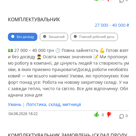
КОМПЛЕКТУВАЛЬНИК
27 000 - 40 000 ₴
Без досвіду
Змішаний
Повний робочий день
💵 27 000 – 40 000 грн 🕑 Повна зайнятість 💪 Готові взят
и без досвіду 👨‍🎓 Освіта немає значення 📝 Ми пропонує
мо роботу в компанії, де цінують людей та створюють ум
ови, в яких приємно працювати!Досвід роботи необов’яз
ковий — ми всього навчимо! Умови, які пропонуємо: Ком
форт понад усе: Робота на новому закритому складі. У на
с завжди тепло, чисто та світло. Все для відпочинку: Обл
аднана зона для
Умань
|
Логістика, склад, митниця
04.08.2026 18:22
0
0
КОМПЛЕКТУВАЛЬНИК ЗАМОВЛЕНЬ (СКЛАД ПРОДУ