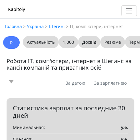
Kapitoly
Головна
>
Україна
>
Шегині
>
IT, комп'ютери, інтернет
Актуальність
1,000
Досвід
Резюме
Терм
R
Робота IT, комп'ютери, інтернет в Шегині: ва
кансії компаній та приватних осіб
За датою
За зарплатнею
Новина
Стаття
Пропоную
Шукаю
0
0
0
0
Запитання
Вакансія
Резюме
0
0
0
Статистика зарплат за последние 30
дней
Все
Минимальная:
у.е.
Показать все разделы
▼
Средняя:
у.е.