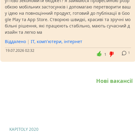
уттєво зекономити бюджет? Я займаюся професійною розр
обкою мобільних застосунків і допомагаю перетворити ваш
у ідею на повноцінний продукт, готовий до публікації в Goo
gle Play та App Store. Створюю швидкі, красиві та зручні мо
більні рішення, які працюють стабільно, мають сучасний д
изайн та легко ма
Віддалено
|
IT, комп'ютери, інтернет
19.07.2026 02:32
1
1
Нові вакансії
KAPITOLY 2020