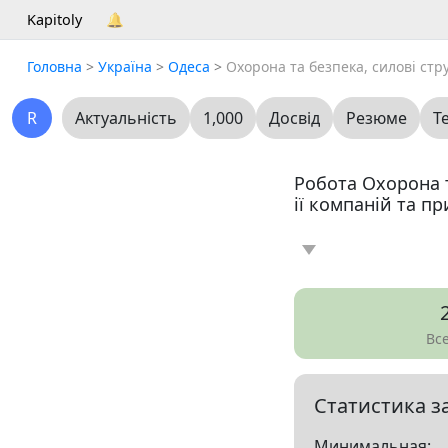
Kapitoly
🔔
Головна
>
Україна
>
Одеса
>
Охорона та безпека, силові стр
R
Актуальність
1,000
Досвід
Резюме
Т
Робота Охорона т
ії компаній та п
Новина
Статт
0
Вакансія
Резю
5
Вс
Все
Статистика з
Показать все разд
Минимальная: