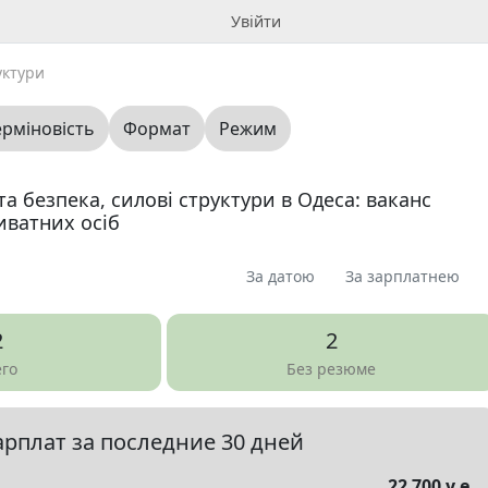
Увійти
уктури
ерміновість
Формат
Режим
а безпека, силові структури в Одеса: ваканс
риватних осіб
За датою
За зарплатнею
я
Пропоную
Шукаю
Запитання
0
0
0
0
2
2
ме
0
его
Без резюме
арплат за последние 30 дней
елы
▼
22 700 у.е.