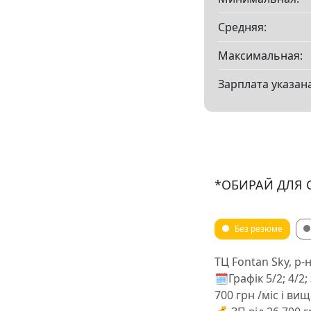
Средняя:
Максимальная:
Зарплата указана
*ОБИРАЙ ДЛЯ С
Без резюме
ТЦ Fontan Sky, р
🗓️Графік 5/2; 4/
700 грн /міс і ви