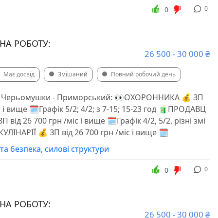
0
0
А РОБОТУ:
26 500 - 30 000 ₴
Має досвід
Змішаний
Повний робочий день
н Черьомушки - Приморський: 👀ОХОРОННИКА 💰 ЗП
с і вище 🗓️Графік 5/2; 4/2; з 7-15; 15-23 год 🧃ПРОДАВЦ
П від 26 700 грн /міс і вище 🗓️Графік 4/2, 5/2, різні змі
ІНАРІЇ 💰 ЗП від 26 700 грн /міс і вище 🗓️
та безпека, силові структури
0
0
А РОБОТУ:
26 500 - 30 000 ₴