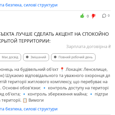
та безпека, силові структури
0
0
БЪЕКТА ЛУЧШЕ СДЕЛАТЬ АКЦЕНТ НА СПОКОЙНО
АКРЫТОЙ ТЕРРИТОРИИ:
Зарплата договірна ₴
Має досвід
Змішаний
Повний робочий день
ронець на будівельний об'єкт 📍 Локація: Ленселище,
к) Шукаємо відповідального та уважного охоронця дл
итій території житлового комплексу, що перебуває на
. Основні обов'язки: 🔹 контроль доступу на територі
ляд об'єкта; 🔹 контроль збереження майна; 🔹 підтри
 території. 📋 Вимоги
та безпека, силові структури