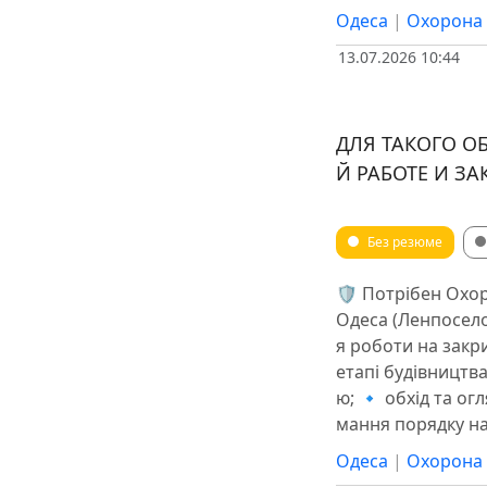
Одеса
|
Охорона 
13.07.2026 10:44
ДЛЯ ТАКОГО О
Й РАБОТЕ И З
Без резюме
🛡️ Потрібен Охо
Одеса (Ленпосело
я роботи на закр
етапі будівництва
ю; 🔹 обхід та ог
мання порядку на
Одеса
|
Охорона 