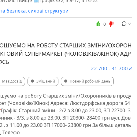
н /міс і вище 🗓️Графік 4/2, з 8-17; з 14-22
та безпека, силові структури
0
0
РОШУЄМО НА РОБОТУ СТАРШИХ ЗМІНИ/ОХОРОН
УКТОВИЙ СУПЕРМАРКЕТ (ЧОЛОВІКІВ/ЖІНОК) АДР
ФСЬ
22 700 - 31 700 ₴
Має досвід
Змішаний
Повний робочий день
ошуємо на роботу Старших зміни/Охоронників в проду
ет (Чоловіків/Жінок) Адреса: Люстдорфська дорога 54
Графік: Старший зміни - 2/2 з 8.00 до 23.00, ЗП 22700- 3
ник - 3/3, з 8.00 до 23.00, ЗП 20300- 28400 грн вул. Дов
2 , з 11.00 до 23.00 ЗП 17000- 23800 грн За більш деталь
, Телефо