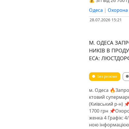
💰 ЗП від 26 700 гр
Одеса
|
Охорона 
28.07.2026 15:21
М. ОДЕСА ЗАП
НИКІВ В ПРОД
ЕСА: ЛЮСТДОР
Без резюме
м. Одеса 🔥Запр
ктовий супермарк
(Київський р-н) 📌
1700 грн 📌Охорон
женка 4 Графік: 4/
ною інформацією