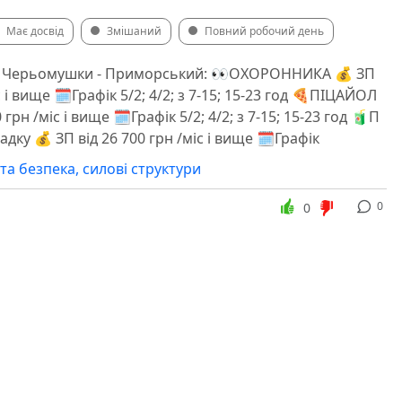
Має досвід
Змішаний
Повний робочий день
н Черьомушки - Приморський: 👀ОХОРОННИКА 💰 ЗП
с і вище 🗓Графік 5/2; 4/2; з 7-15; 15-23 год 🍕ПІЦАЙОЛ
 грн /міс і вище 🗓Графік 5/2; 4/2; з 7-15; 15-23 год 🧃П
ку 💰 ЗП від 26 700 грн /міс і вище 🗓Графік
та безпека, силові структури
0
0