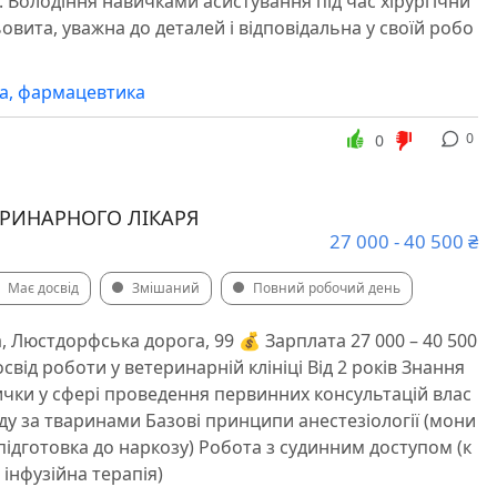
. Володіння навичками асистування під час хірургічни
овита, уважна до деталей і відповідальна у своїй робо
а, фармацевтика
0
0
ЕРИНАРНОГО ЛІКАРЯ
27 000 - 40 500 ₴
Має досвід
Змішаний
Повний робочий день
, Люстдорфська дорога, 99 💰 Зарплата 27 000 – 40 500
свід роботи у ветеринарній клініці Від 2 років Знання
ички у сфері проведення первинних консультацій влас
ду за тваринами Базові принципи анестезіології (мони
підготовка до наркозу) Робота з судинним доступом (к
 інфузійна терапія)