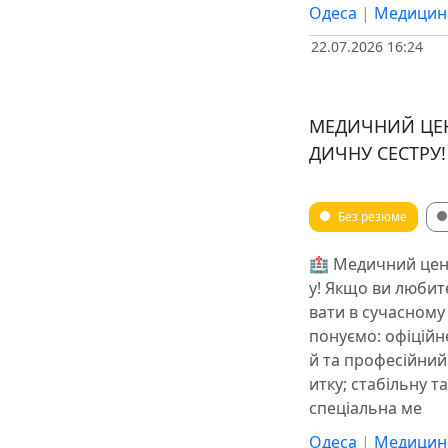
Одеса
|
Медицин
22.07.2026 16:24
МЕДИЧНИЙ ЦЕН
ДИЧНУ СЕСТРУ!
Без резюме
🏥 Медичний цен
у! Якщо ви любит
вати в сучасному
понуємо: офіційн
й та професійний
итку; стабільну т
спеціальна ме
Одеса
|
Медицин