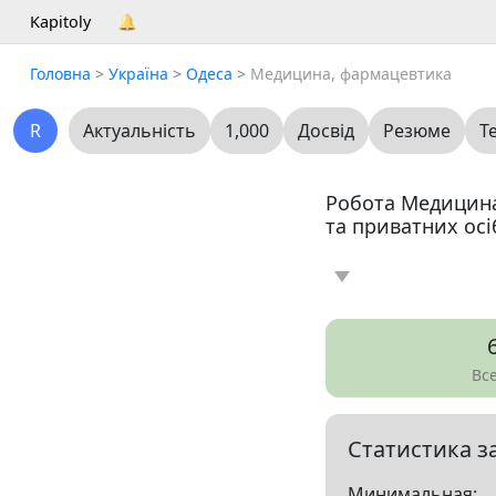
Kapitoly
🔔
Головна
>
Україна
>
Одеса
>
Медицина, фармацевтика
R
Актуальність
1,000
Досвід
Резюме
Т
Робота Медицина
та приватних осі
Новина
Статт
0
Вакансія
Рез
12
Вс
Все
Статистика з
Показать все разд
Минимальная: