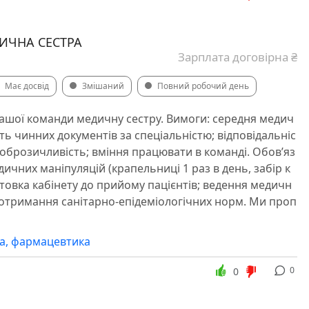
ДИЧНА СЕСТРА
Зарплата договірна ₴
Має досвід
Змішаний
Повний робочий день
ашої команди медичну сестру. Вимоги: середня медич
сть чинних документів за спеціальністю; відповідальніс
 доброзичливість; вміння працювати в команді. Обов’яз
ичних маніпуляцій (крапельниці 1 раз в день, забір к
отовка кабінету до прийому пацієнтів; ведення медичн
 дотримання санітарно-епідеміологічних норм. Ми проп
а, фармацевтика
0
0