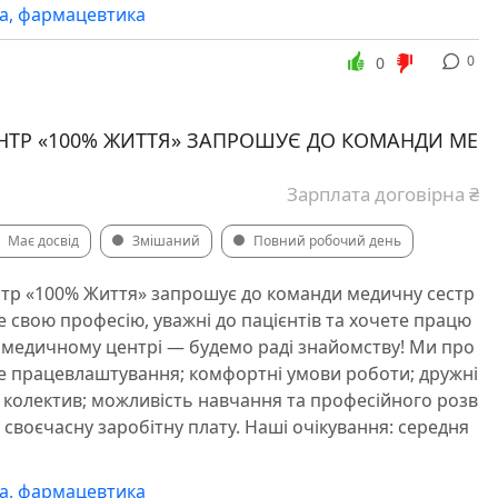
а, фармацевтика
0
0
ТР «100% ЖИТТЯ» ЗАПРОШУЄ ДО КОМАНДИ МЕ
Зарплата договірна ₴
Має досвід
Змішаний
Повний робочий день
тр «100% Життя» запрошує до команди медичну сестр
е свою професію, уважні до пацієнтів та хочете працю
 медичному центрі — будемо раді знайомству! Ми про
е працевлаштування; комфортні умови роботи; дружні
 колектив; можливість навчання та професійного розв
а своєчасну заробітну плату. Наші очікування: середня
а, фармацевтика