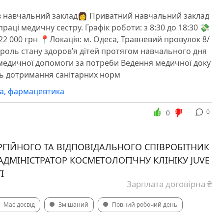
 навчальний заклад👩‍️ Приватний навчальний заклад
раці медичну сестру. Графік роботи: з 8:30 до 18:30 💸
22 000 грн 📍Локація: м. Одеса, Травневий провулок 8/
троль стану здоров’я дітей протягом навчального дня
медичної допомоги за потреби Ведення медичної доку
ль дотримання санітарних норм
а, фармацевтика
0
0
ГІЙНОГО ТА ВІДПОВІДАЛЬНОГО СПІВРОБІТНИК
АДМІНІСТРАТОР КОСМЕТОЛОГІЧНУ КЛІНІКУ JUVE
І
Зарплата договірна ₴
Має досвід
Змішаний
Повний робочий день