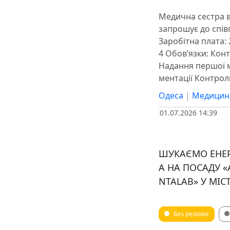
Медична сестра в
запрошує до співп
Заробітна плата: 
4 Обов’язки: Кон
Надання першої 
ментації Контро
Одеса
|
Медицин
01.07.2026 14:39
ШУКАЄМО ЕНЕР
А НА ПОСАДУ «
NTALAB» У МІСТ
Без резюме