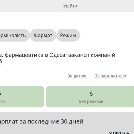
Увійти
ерміновість
Формат
Режим
, фармацевтика в Одеса: вакансії компаній
б
За датою
За зарплатнею
я
Пропоную
Шукаю
Запитання
0
0
0
0
6
6
юме
0
его
Без резюме
арплат за последние 30 дней
елы
▼
8 000 у.е.