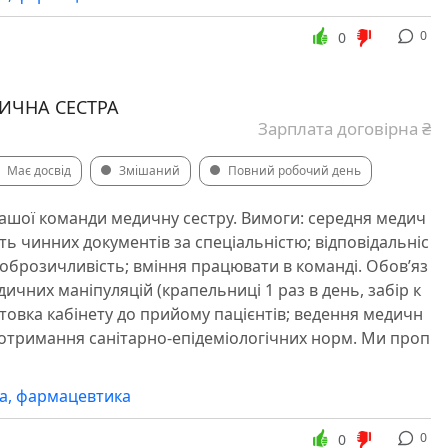
0
0
ДИЧНА СЕСТРА
Зарплата договірна ₴
Має досвід
Змішаний
Повний робочий день
ашої команди медичну сестру. Вимоги: середня медич
сть чинних документів за спеціальністю; відповідальніс
 доброзичливість; вміння працювати в команді. Обов’яз
ичних маніпуляцій (крапельниці 1 раз в день, забір к
отовка кабінету до прийому пацієнтів; ведення медичн
 дотримання санітарно-епідеміологічних норм. Ми проп
а, фармацевтика
0
0