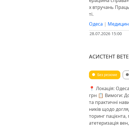
ераційна справа»
х втручань Праць
ті.
Одеса
|
Медицин
28.07.2026 15:00
АСИСТЕНТ ВЕТ
Без резюме
📍 Локація: Одеса
грн 📋 Вимоги: До
та практичні нав
ників щодо догля
торинг пацієнта, 
атетеризація вен,