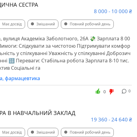
ИЧНА СЕСТРА
8 000 - 10 000 ₴
Має досвід
Змішаний
Повний робочий день
, вулиця Академіка Заболотного, 26А 💸 Зарплата 8 00
 Вимоги: Слідкувати за чистотою Підтримувати комфор
льність у спілкуванні Уважність у спілкуванні Доброзич
анні 🔢 Переваги: Стабільна робота Зарплата 8-10 тис.
ктив Соціальні га
а, фармацевтика
0
0
РА В НАВЧАЛЬНИЙ ЗАКЛАД️
19 360 - 24 640 ₴
Має досвід
Змішаний
Повний робочий день