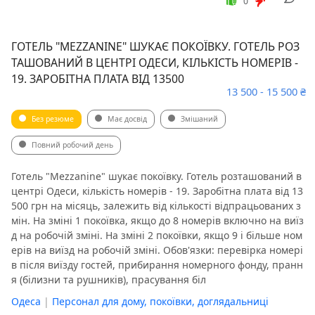
0
ГОТЕЛЬ "MEZZANINE" ШУКАЄ ПОКОЇВКУ. ГОТЕЛЬ РОЗ
ТАШОВАНИЙ В ЦЕНТРІ ОДЕСИ, КІЛЬКІСТЬ НОМЕРІВ -
19. ЗАРОБІТНА ПЛАТА ВІД 13500
13 500 - 15 500 ₴
Без резюме
Має досвід
Змішаний
Повний робочий день
Готель "Mezzanine" шукає покоївку. Готель розташований в
центрі Одеси, кількість номерів - 19. Заробітна плата від 13
500 грн на місяць, залежить від кількості відпрацьованих з
мін. На зміні 1 покоївка, якщо до 8 номерів включно на виїз
д на робочій зміні. На зміні 2 покоївки, якщо 9 і більше ном
ерів на виїзд на робочій зміні. Обов'язки: перевірка номері
в після виїзду гостей, прибирання номерного фонду, пранн
я (білизни та рушників), прасування бiл
Одеса
|
Персонал для дому, покоївки, доглядальниці