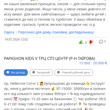
ля нашої маленької принцеси, інколи — для спільних прогу
лянок усією родиною. Якщо чесно, у мене немає довгого сп
иску вимог. Для мене найголовніше — щиро любити дітей і
ставитися до них із теплом та турботою ️ ️У ваші обов’язки в
ходитиме: гратися; гуляти; весело проводити час із д
Одеса
|
Персонал для дому, покоївки, доглядальниці
19.07.2026 12:02
0
0
PAPASHON KIDS У ТРЦ СІТІ ЦЕНТР (Р-Н ТАЇРОВА)
15 000 - 20 000 ₴
Без досвіду
Змішаний
Повний робочий день
пр. Небесної Сотні 2 🙋‍️Запрошуємо до команди👋 Інструкт
ор, няня у дитяче містечко 💰 ЗП 15000- 20000грн в залежн
ості від кількості змін (ставка 900грн + % від індивідуальної
няні) 📆 Графік: 15-20 змін за бажанням 🕙 Час роботи: 09:0
0–21:00 Чому тобі сподобається ця робота? 🧚‍️ Ти проводиш
час з діткам, граєш та даруєш класний настій. 🎉 Ро