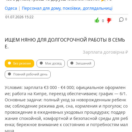
Одеса
|
Персонал для дому, покоївки, доглядальниці
01.07.2026 15:22
0
0
ИЩЕМ НЯНЮ ДЛЯ ДОЛГОСРОЧНОЙ РАБОТЫ В СЕМЬ
Е.
Зарплата договірна ₽
Без резюме
Має досвід
Змішаний
Повний робочий день
Условия: зарплата €3 000 - €4 000; официальное оформлен
ие; работа на Кипре, переезд обеспечиваем; график — 6/1.
Основные задачи: полный уход за новорожденным ребенк
ом; соблюдение режима дня, сна, кормления и прогулок; со
провождение в ежедневных уходовых процедурах; поддер
жание спокойной, комфортной и безопасной среды для реб
енка; бережное внимание к состоянию и потребностям мал
ыша