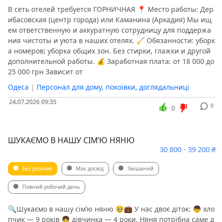
В сеть отелей требуется ГОРНИЧНАЯ 📍 Место работы: Дер
ибасовская (центр города) или Каманина (Аркадия) Мы ищ
ем ответственную и аккуратную сотрудницу для поддержа
ния чистоты и уюта в наших отелях. 🧹 Обязанности: уборк
а номеров; уборка общих зон. Без стирки, глажки и другой
дополнительной работы. 💰 Заработная плата: от 18 000 до
25 000 грн Зависит от
Одеса
|
Персонал для дому, покоївки, доглядальниці
24.07.2026 09:35
0
0
ШУКАЄМО В НАШУ СІМ’Ю НЯНЮ ️
30 800 - 39 200 ₴
Без резюме
Має досвід
Змішаний
Повний робочий день
🔍Шукаємо в нашу сім’ю няню 🥹️💼 У нас двоє діток: 👦 хло
пчик — 9 років 👧 дівчинка — 4 роки. Няня потрібна саме д