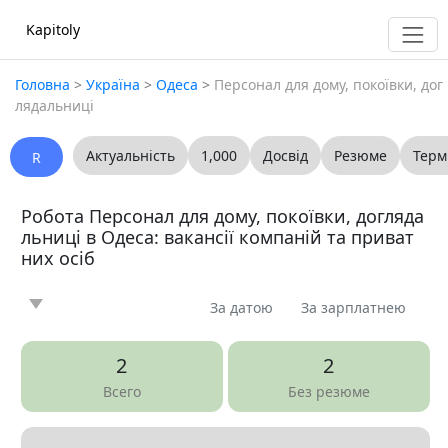
Kapitoly
Головна
>
Україна
>
Одеса
>
Персонал для дому, покоївки, дог
лядальниці
Актуальність
1,000
Досвід
Резюме
Терм
R
Робота Персонал для дому, покоївки, догляда
льниці в Одеса: вакансії компаній та приват
них осіб
За датою
За зарплатнею
Новина
Стаття
Пропоную
Шукаю
0
0
0
0
2
2
Запитання
Вакансія
Резюме
0
8
0
Всего
Без резюме
Все