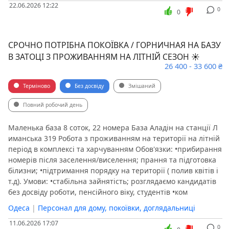
22.06.2026 12:22
0
0
СРОЧНО ПОТРІБНА ПОКОЇВКА / ГОРНИЧНАЯ НА БАЗУ
В ЗАТОЦІ З ПРОЖИВАННЯМ НА ЛІТНІЙ СЕЗОН ☀️
26 400 - 33 600 ₴
Терміново
Без досвіду
Змішаний
Повний робочий день
Маленька база 8 соток, 22 номера База Аладін на станції Л
иманська 319 Робота з проживанням на території на літній
період в комплексі та харчуванням Обов'язки: •прибирання
номерів після заселення/виселення; прання та підготовка
білизни; •підтримання порядку на території ( полив квітів і
т.д). Умови: •стабільна зайнятість; розглядаємо кандидатів
без досвіду роботи, пенсійного віку, студентів •ком
Одеса
|
Персонал для дому, покоївки, доглядальниці
11.06.2026 17:07
0