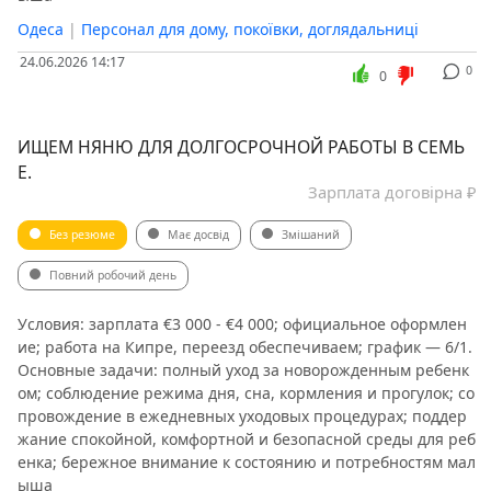
Одеса
|
Персонал для дому, покоївки, доглядальниці
24.06.2026 14:17
0
0
ИЩЕМ НЯНЮ ДЛЯ ДОЛГОСРОЧНОЙ РАБОТЫ В СЕМЬ
Е.
Зарплата договірна ₽
Без резюме
Має досвід
Змішаний
Повний робочий день
Условия: зарплата €3 000 - €4 000; официальное оформлен
ие; работа на Кипре, переезд обеспечиваем; график — 6/1.
Основные задачи: полный уход за новорожденным ребенк
ом; соблюдение режима дня, сна, кормления и прогулок; со
провождение в ежедневных уходовых процедурах; поддер
жание спокойной, комфортной и безопасной среды для реб
енка; бережное внимание к состоянию и потребностям мал
ыша