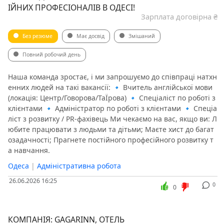
ІЙНИХ ПРОФЕСІОНАЛІВ В ОДЕСІ!
Зарплата договірна ₴
Без резюме
Має досвід
Змішаний
Повний робочий день
Наша команда зростає, і ми запрошуємо до співпраці натхн
енних людей на такі вакансії: 🔹 Вчитель англійської мови
(локація: Центр/Говорова/ТаЇрова) 🔹 Спеціаліст по роботі з
клієнтами 🔹 Адміністратор по роботі з клієнтами 🔹 Спеціа
ліст з розвитку / PR-фахівець Ми чекаємо на вас, якщо ви: Л
юбите працювати з людьми та дітьми; Маєте хист до багат
озадачності; Прагнете постійного професійного розвитку т
а навчання.
Одеса
|
Адміністративна робота
26.06.2026 16:25
0
0
КОМПАНІЯ: GAGARINN, ОТЕЛЬ