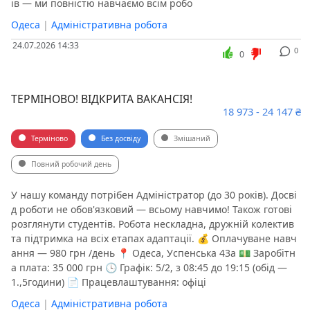
ів — ми повністю навчаємо всім робо
Одеса
|
Адміністративна робота
24.07.2026 14:33
0
0
ТЕРМІНОВО! ВІДКРИТА ВАКАНСІЯ!
18 973 - 24 147 ₴
Терміново
Без досвіду
Змішаний
Повний робочий день
У нашу команду потрібен Адміністратор (до 30 років). Досві
д роботи не обов'язковий — всьому навчимо! Також готові
розглянути студентів. Робота нескладна, дружній колектив
та підтримка на всіх етапах адаптації. 💰 Оплачуване навч
ання — 980 грн /день 📍 Одеса, Успенська 43а 💵 Заробітн
а плата: 35 000 грн 🕓 Графік: 5/2, з 08:45 до 19:15 (обід —
1.,5години) 📄 Працевлаштування: офіці
Одеса
|
Адміністративна робота