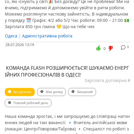
сії, які існують у світі🎉 Без досвіду? Це не проблема! Ми на
вчимо, підтримаємо й допоможемо увійти в ритм роботи.
Можемо розглянути часткову зайнятість. В індивідуальном
у порядку 🗓 Графік: 4/2 або 5/2 Час роботи: 09:00 – 21:00 💵
Зарплата 850 грн /зміна 💛 Що на тебе чек
Одеса
|
Адміністративна робота
28.07.2026 13:19
0
0
️ КОМАНДА FLASH РОЗШИРЮЄТЬСЯ! ШУКАЄМО ЕНЕРГ
ІЙНИХ ПРОФЕСІОНАЛІВ В ОДЕСІ!
Зарплата договірна ₴
Без резюме
Має досвід
Змішаний
Повний робочий день
Наша команда зростає, і ми запрошуємо до співпраці натхн
енних людей на такі вакансії: 🔹 Вчитель англійської мови
(локація: Центр/Говорова/ТаЇрова) 🔹 Спеціаліст по роботі з