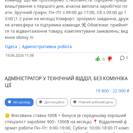
влаштування з першого дня, вчасна виплата заробітної пл
ати. Зручний графік: Пн–Пт з 09:00 до 17:00, Сб з 09:00 до 1
3:00 (1-2 рази на місяць) Комфорт: зрозумілі завдання, друж
ня атмосфера та підтримка команди.🛠 Обов'язки: прийнят
тя та відвантаження товару, комплектуваня замовлень; вед
ення обліку пі
Одеса
|
Адміністративна робота
19.06.2026 11:38
0
0
АДМІНІСТРАТОР У ТЕХНІЧНИЙ ВІДДІЛ, БЕЗ КОМУНІКА
ЦІЇ
19 800 - 22 000 ₴
Без досвіду
Дистанційно
Повний робочий день
🪙 Фіксована ставка 500$ + бонуси (в середньому хороший
спеціаліст заробляє 900– 1000$ на місяць) 📍 Віддалений ф
ормат роботи Пн–Пт: 9:00–19:00, Субота: 10:00–18:00 IT-комп