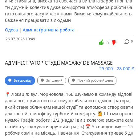
аги: стабільна, висока та своєчасна виплата заробітної пла
ти дружній колектив дуже комфортна атмосфера роботи ба
гато вільного часу між змінами ️ Вимоги: комунікабельність️
бажання працювати з людьми️
Одеса
|
Адміністративна робота
26.07.2026 10:49
0
0
АДМІНІСТРАТОР СТУДІЇ МАСАЖУ DE MASSAGE
25 000 - 28 000 ₴
Без досвіду
Змішаний
Повний робочий день
📍 Локація: вул. Чорновола, 16Е Шукаємо в команду відпові
дального, привітного та комунікабельного адміністратора,
який стане обличчям нашої студії та допоможе створювати
для гостей атмосферу турботи й комфорту. 💆‍️ Що ми пропо
нуємо? Графік роботи: 2/2 (надалі ви з колегою зможете сам
остійно узгоджувати зручний графік) 📅 У середньому — 15
робочих змін на місяць. Навчання ️ Стажування триває 6 дн