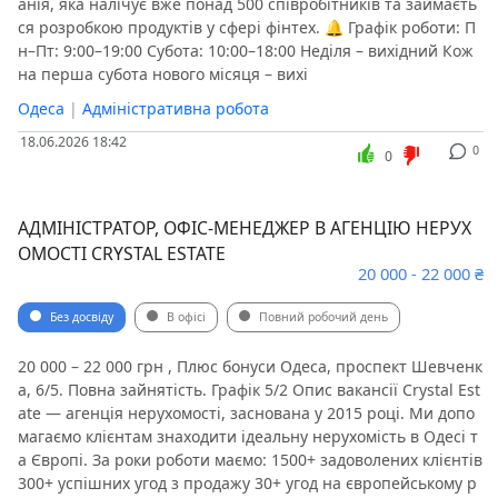
анія, яка налічує вже понад 500 співробітників та займаєть
ся розробкою продуктів у сфері фінтех. 🔔 Графік роботи: П
н–Пт: 9:00–19:00 Субота: 10:00–18:00 Неділя – вихідний Кож
на перша субота нового місяця – вихі
Одеса
|
Адміністративна робота
18.06.2026 18:42
0
0
АДМІНІСТРАТОР, ОФІС-МЕНЕДЖЕР В АГЕНЦІЮ НЕРУХ
ОМОСТІ CRYSTAL ESTATE
20 000 - 22 000 ₴
Без досвіду
В офісі
Повний робочий день
20 000 – 22 000 грн , Плюс бонуси Одеса, проспект Шевченк
а, 6/5. Повна зайнятість. Графік 5/2 Опис вакансії Crystal Est
ate — агенція нерухомості, заснована у 2015 році. Ми допо
магаємо клієнтам знаходити ідеальну нерухомість в Одесі т
а Європі. За роки роботи маємо: 1500+ задоволених клієнтів
300+ успішних угод з продажу 30+ угод на європейському р