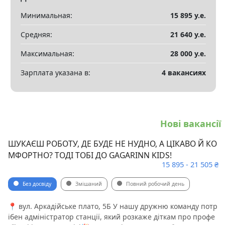
Минимальная:
15 895 у.е.
Средняя:
21 640 у.е.
Максимальная:
28 000 у.е.
Зарплата указана в:
4 вакансиях
Нові вакансії
ШУКАЄШ РОБОТУ, ДЕ БУДЕ НЕ НУДНО, А ЦІКАВО Й КО
МФОРТНО? ТОДІ ТОБІ ДО GAGARINN KIDS!
15 895 - 21 505 ₴
Без досвіду
Змішаний
Повний робочий день
📍 вул. Аркадійське плато, 5Б У нашу дружню команду потр
ібен адміністратор станції, який розкаже діткам про профе