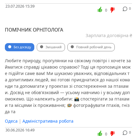
23.07.2026 15:39
0
0
ПОМІЧНИК ОРНІТОЛОГА
Зарплата договірна ₴
Без досвіду
Змішаний
Повний робочий день
Любите природу, прогулянки на свіжому повітрі і хочете за
йматися справді цікавою справою? Тоді ця пропозиція мож
е підійти саме вам! Ми шукаємо уважних, відповідальних т
а допитливих людей, які готові приєднатися до нашої кома
нди та допомагати у проектах зі спостереження за птахам
и. Досвід не обов'язковий — усьому навчимо і у всьому доп
оможемо. Що належить робити: 📸 спостерігати за птахам
и та місцями їх проживання; 🪺 фотографувати птахів, гніз
да та
Одеса
|
Адміністративна робота
30.06.2026 16:49
0
0