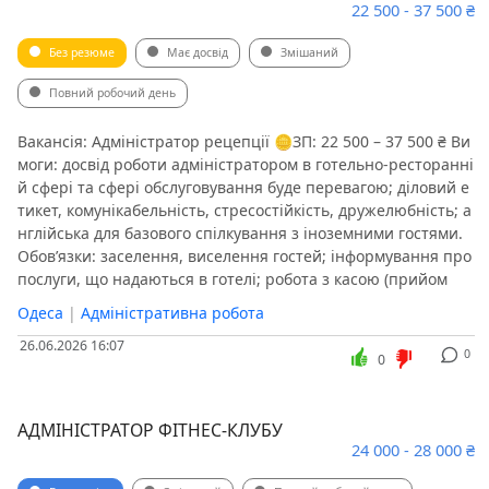
22 500 - 37 500 ₴
Без резюме
Має досвід
Змішаний
Повний робочий день
️Вакансія: Адміністратор рецепції 🪙ЗП: 22 500 – 37 500 ₴ Ви
моги: досвід роботи адміністратором в готельно-ресторанні
й сфері та сфері обслуговування буде перевагою; діловий е
тикет, комунікабельність, стресостійкість, дружелюбність; а
нглійська для базового спілкування з іноземними гостями.
Обов’язки: заселення, виселення гостей; інформування про
послуги, що надаються в готелі; робота з касою (прийом
Одеса
|
Адміністративна робота
26.06.2026 16:07
0
0
АДМІНІСТРАТОР ФІТНЕС-КЛУБУ
24 000 - 28 000 ₴