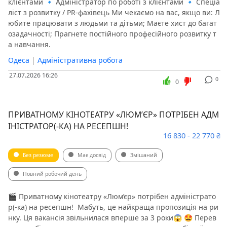
клієнтами 🔹 Адміністратор по роботі з клієнтами 🔹 Спеціа
ліст з розвитку / PR-фахівець Ми чекаємо на вас, якщо ви: Л
юбите працювати з людьми та дітьми; Маєте хист до багат
озадачності; Прагнете постійного професійного розвитку т
а навчання.
Одеса
|
Адміністративна робота
27.07.2026 16:26
0
0
ПРИВАТНОМУ КІНОТЕАТРУ «ЛЮМ’ЄР» ПОТРІБЕН АДМ
ІНІСТРАТОР(-КА) НА РЕСЕПШН! ️
16 830 - 22 770 ₴
Без резюме
Має досвід
Змішаний
Повний робочий день
🎬 Приватному кінотеатру «Люм’єр» потрібен адміністрато
р(-ка) на ресепшн! ️ Мабуть, це найкраща пропозиція на ри
нку. Ця вакансія звільнилася вперше за 3 роки😱 🤩 Перев