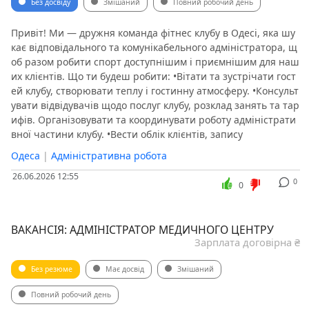
Без досвіду
Змішаний
Повний робочий день
Привіт! Ми — дружня команда фітнес клубу в Одесі, яка шу
кає відповідального та комунікабельного адміністратора, щ
об разом робити спорт доступнішим і приємнішим для наш
их клієнтів. Що ти будеш робити: •Вітати та зустрічати гост
ей клубу, створювати теплу і гостинну атмосферу. •Консульт
увати відвідувачів щодо послуг клубу, розклад занять та тар
ифів. Організовувати та координувати роботу адміністрати
вної частини клубу. •Вести облік клієнтів, запису
Одеса
|
Адміністративна робота
26.06.2026 12:55
0
0
ВАКАНСІЯ: АДМІНІСТРАТОР МЕДИЧНОГО ЦЕНТРУ
Зарплата договірна ₴
Без резюме
Має досвід
Змішаний
Повний робочий день