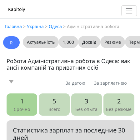
Kapitoly
Головна
>
Україна
>
Одеса
>
Адміністративна робота
Актуальність
1,000
Досвід
Резюме
Терм
R
Робота Адміністративна робота в Одеса: вак
ансії компаній та приватних осіб
За датою
За зарплатнею
Новина
Стаття
Пропоную
Шукаю
0
0
0
0
1
5
3
2
Запитання
Вакансія
Резюме
0
14
0
Срочно
Всего
Без опыта
Без резюме
Все
Статистика зарплат за последние 30
Показать все разделы
▼
дней