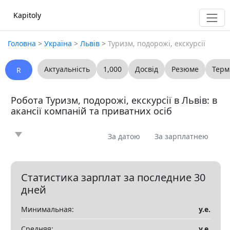
Kapitoly
Головна
>
Україна
>
Львів
>
Туризм, подорожі, екскурсії
Актуальність
1,000
Досвід
Резюме
Терм
R
Робота Туризм, подорожі, екскурсії в Львів: в
акансії компаній та приватних осіб
За датою
За зарплатнею
Новина
Стаття
Пропоную
Шукаю
0
0
0
0
Запитання
Вакансія
Резюме
0
1
0
Статистика зарплат за последние 30
дней
Все
Минимальная:
у.е.
Показать все разделы
▼
Средняя:
у.е.