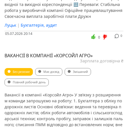
вхідної та вихідної кореспонденції 🔢 Переваги: Стабільна
робота у виробничій компанії Офіційне працевлаштування
Своєчасна виплата заробітної плати Дружн
Луцьк
|
Бухгалтерія, аудит
05.07.2026 20:14
0
0
ВАКАНСІЇ В КОМПАНІЇ «КОРСОЙЛ АГРО»
Зарплата договірна ₴
Без резюме
Має досвід
Змішаний
Повний робочий день
Вакансії в компанії «Корсойл Агро» У зв’язку з розширення
м команди запрошуємо на роботу: 1. Бухгалтера з обліку по
дорожніх листів Основні обов’язки: ведення та перевірка п
одорожніх листів; облік роботи автомобілів і сільськогоспод
арської техніки; контроль пробігу, заправок і залишків паль
ного; списання ПММ відповідно до встановлених норм; вне