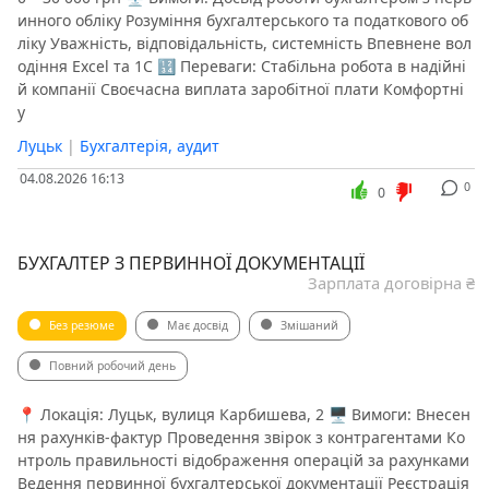
инного обліку Розуміння бухгалтерського та податкового об
ліку Уважність, відповідальність, системність Впевнене вол
одіння Excel та 1С 🔢 Переваги: Стабільна робота в надійні
й компанії Своєчасна виплата заробітної плати Комфортні
у
Луцьк
|
Бухгалтерія, аудит
04.08.2026 16:13
0
0
БУХГАЛТЕР З ПЕРВИННОЇ ДОКУМЕНТАЦІЇ
Зарплата договірна ₴
Без резюме
Має досвід
Змішаний
Повний робочий день
📍 Локація: Луцьк, вулиця Карбишева, 2 🖥 Вимоги: Внесен
ня рахунків-фактур Проведення звірок з контрагентами Ко
нтроль правильності відображення операцій за рахунками
Ведення первинної бухгалтерської документації Реєстрація