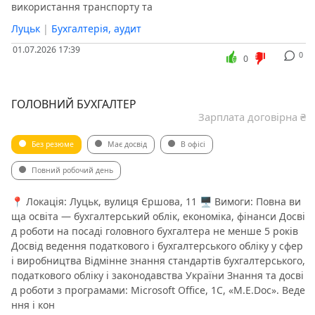
використання транспорту та
Луцьк
|
Бухгалтерія, аудит
01.07.2026 17:39
0
0
ГОЛОВНИЙ БУХГАЛТЕР
Зарплата договірна ₴
Без резюме
Має досвід
В офісі
Повний робочий день
📍 Локація: Луцьк, вулиця Єршова, 11 🖥 Вимоги: Повна ви
ща освіта — бухгалтерський облік, економіка, фінанси Досві
д роботи на посаді головного бухгалтера не менше 5 років
Досвід ведення податкового і бухгалтерського обліку у сфер
і виробництва Відмінне знання стандартів бухгалтерського,
податкового обліку і законодавства України Знання та досві
д роботи з програмами: Microsoft Office, 1С, «М.Е.Doc». Веде
ння і кон