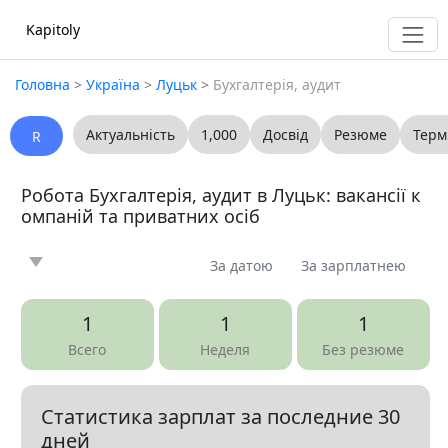
Kapitoly
Головна
>
Україна
>
Луцьк
>
Бухгалтерія, аудит
Актуальність
1,000
Досвід
Резюме
Терм
R
Робота Бухгалтерія, аудит в Луцьк: вакансії к
омпаній та приватних осіб
За датою
За зарплатнею
Новина
Стаття
Пропоную
Шукаю
0
0
0
0
1
1
1
Запитання
Вакансія
Резюме
0
5
0
Всего
Неделя
Без резюме
Все
Статистика зарплат за последние 30
Показать все разделы
▼
дней