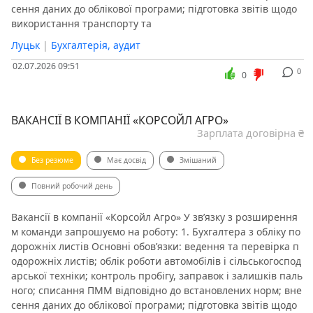
сення даних до облікової програми; підготовка звітів щодо
використання транспорту та
Луцьк
|
Бухгалтерія, аудит
02.07.2026 09:51
0
0
ВАКАНСІЇ В КОМПАНІЇ «КОРСОЙЛ АГРО»
Зарплата договірна ₴
Без резюме
Має досвід
Змішаний
Повний робочий день
Вакансії в компанії «Корсойл Агро» У зв’язку з розширення
м команди запрошуємо на роботу: 1. Бухгалтера з обліку по
дорожніх листів Основні обов’язки: ведення та перевірка п
одорожніх листів; облік роботи автомобілів і сільськогоспод
арської техніки; контроль пробігу, заправок і залишків паль
ного; списання ПММ відповідно до встановлених норм; вне
сення даних до облікової програми; підготовка звітів щодо