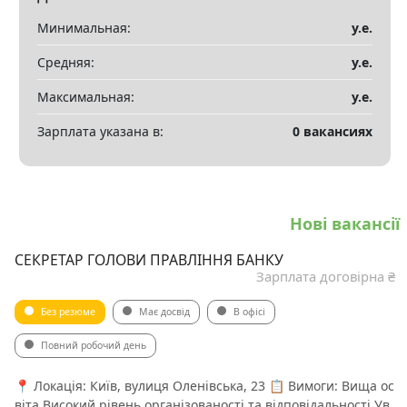
Минимальная:
у.е.
Средняя:
у.е.
Максимальная:
у.е.
Зарплата указана в:
0 вакансиях
Нові вакансії
СЕКРЕТАР ГОЛОВИ ПРАВЛІННЯ БАНКУ
Зарплата договірна ₴
Без резюме
Має досвід
В офісі
Повний робочий день
📍 Локація: Київ, вулиця Оленівська, 23 📋 Вимоги: Вища ос
віта Високий рівень організованості та відповідальності Ув