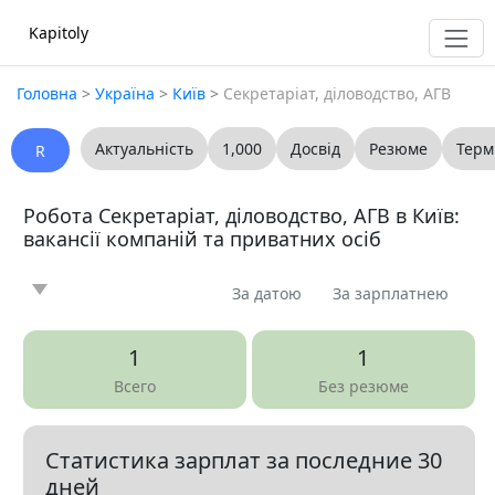
Kapitoly
Головна
>
Україна
>
Київ
>
Секретаріат, діловодство, АГВ
Актуальність
1,000
Досвід
Резюме
Терм
R
Робота Секретаріат, діловодство, АГВ в Київ:
вакансії компаній та приватних осіб
За датою
За зарплатнею
Новина
Стаття
Пропоную
Шукаю
0
0
0
0
1
1
Запитання
Вакансія
Резюме
0
1
0
Всего
Без резюме
Все
Статистика зарплат за последние 30
Показать все разделы
▼
дней