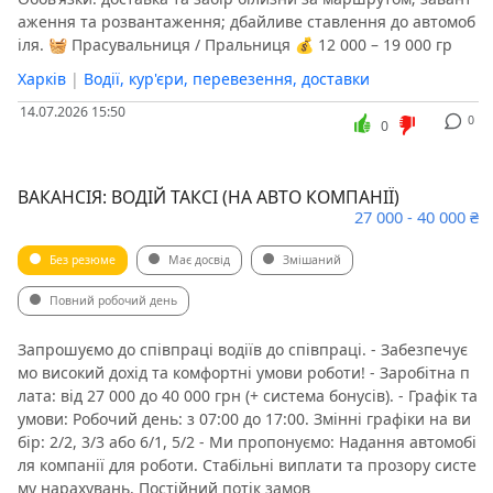
аження та розвантаження; дбайливе ставлення до автомоб
іля. 🧺 Прасувальниця / Пральниця 💰 12 000 – 19 000 гр
Харків
|
Водії, кур'єри, перевезення, доставки
14.07.2026 15:50
0
0
ВАКАНСІЯ: ВОДІЙ ТАКСІ (НА АВТО КОМПАНІЇ)
27 000 - 40 000 ₴
Без резюме
Має досвід
Змішаний
Повний робочий день
​Запрошуємо до співпраці водіїв до співпраці. - Забезпечує
мо високий дохід та комфортні умови роботи! ​- Заробітна п
лата: від 27 000 до 40 000 грн (+ система бонусів). ​- Графік та
умови: ​Робочий день: з 07:00 до 17:00. ​Змінні графіки на ви
бір: 2/2, 3/3 або 6/1, 5/2 ​- Ми пропонуємо: ​Надання автомобі
ля компанії для роботи. ​Стабільні виплати та прозору систе
му нарахувань. ​Постійний потік замов