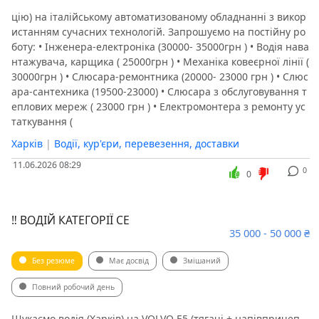
цію) на італійському автоматизованому обладнанні з викор
истанням сучасних технологій. Запрошуємо на постійну ро
боту: • Інженера-електроніка (30000- 35000грн ) • Водія нава
нтажувача, карщика ( 25000грн ) • Механіка ковеєрної лінії (
30000грн ) • Слюсара-ремонтника (20000- 23000 грн ) • Слюс
ара-сантехника (19500-23000) • Слюсара з обслуговування т
еплових мереж ( 23000 грн ) • Електромонтера з ремонту ус
таткування (
Харків
|
Водії, кур'єри, перевезення, доставки
11.06.2026 08:29
0
0
‼️ ВОДІЙ КАТЕГОРІЇ СЕ
35 000 - 50 000 ₴
Без резюме
Має досвід
Змішаний
Повний робочий день
Шукаємо водія (Харків) на VOLVO Е5 (тягачі + напівпричеп