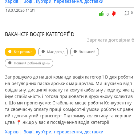
Харків
|
Водії, кур'єри, перевезення, доставки
13.07.2026 11:31
0
0
ВАКАНСІЯ ВОДІЯ КАТЕГОРІЇ D
Зарплата договірна ₴
Без резюме
Має досвід
Змішаний
Повний робочий день
Запрошуємо до нашої команди водія категорії D для роботи
на регулярних пасажирських маршрутах. Ми шукаємо відп
овідальну, дисципліновану та комунікабельну людину, яка ц
інує стабільність і готова працювати в дружньому колектив
і. Що ми пропонуємо: Стабільне місце роботи Конкурентну
та своєчасну оплату праці Комфортні умови роботи Справн
ий і доглянутий транспорт Підтримку колективу та керівни
цтва 📍 Якщо у вас є посвідчення водія категорії
Харків
|
Водії, кур'єри, перевезення, доставки