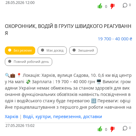
28.05.2026 12:00
0
0
ОХОРОННИК, ВОДІЙ В ГРУПУ ШВИДКОГО РЕАГУВАНН
Я
19 700 - 40 000 ₴
Без резюме
Має досвід
Змішаний
Повний робочий день
🔍💼 📍 Локація: Харків, вулиця Садова, 10. 0,6 км від центр
у На мапі 💸 Зарплата : 19 700 – 40 000 грн 🖥 Вимоги: гром
адяни України немає обмежень за станом здоров’я для вик
онання функціональних обов’язків наявність посвідчення в
одія і водійського стажу буде перевагою 🔢 Переваги: офіці
йне працевлаштування з першого дня роботи навчання на
Харків
|
Водії, кур'єри, перевезення, доставки
27.05.2026 15:02
0
0