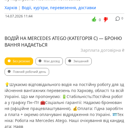
Харків
|
Водії, кур'єри, перевезення, доставки
14.07.2026 11:44
0
0
ВОДІЙ НА MERCEDES ATEGO (КАТЕГОРІЯ С) — БРОНЮ
ВАННЯ НАДАЄТЬСЯ
Зарплата договірна ₴
Без резюме
Має досвід
Змішаний
Повний робочий день
💡​Шукаємо відповідального водія на постійну роботу для зд
ійснення вантажних перевезень по Харкову, області та всій
Україні. ​Що ми пропонуємо: 🔋​Стабільність:Постійна робот
а у графіку Пн–Пт 🧰​Соціальні гарантії: Надаємо бронюван
ня (офіційне працевлаштування). 💰​Оплата: Гідна заробітн
а плата + окремо оплачувані відрядження по Україні. 🪪​Тех
ніка: Робота на Mercedes Atego. ​Наші очікування від кандид
ата: ️​Наяв