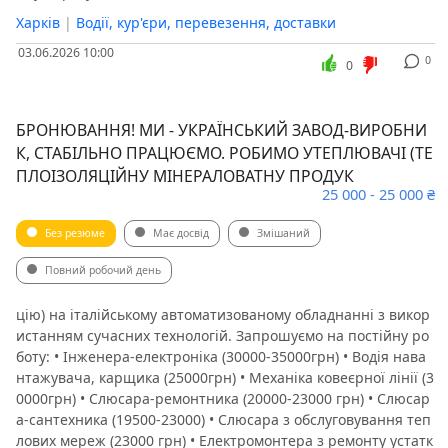
Харків
|
Водії, кур'єри, перевезення, доставки
03.06.2026 10:00
0
0
БРОНЮВАННЯ! МИ - УКРАЇНСЬКИЙ ЗАВОД-ВИРОБНИ
К, СТАБІЛЬНО ПРАЦЮЄМО. РОБИМО УТЕПЛЮВАЧІ (ТЕ
ПЛОІЗОЛЯЦІЙНУ МІНЕРАЛОВАТНУ ПРОДУК
25 000 - 25 000 ₴
Без резюме
Має досвід
Змішаний
Повний робочий день
цію) на італійському автоматизованому обладнанні з викор
истанням сучасних технологій. Запрошуємо на постійну ро
боту: • Інженера-електроніка (30000-35000грн) • Водія нава
нтажувача, карщика (25000грн) • Механіка ковеєрної лінії (3
0000грн) • Слюсара-ремонтника (20000-23000 грн) • Слюсар
а-сантехника (19500-23000) • Слюсара з обслуговування теп
лових мереж (23000 грн) • Електромонтера з ремонту устатк