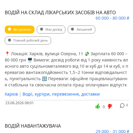
ВОДІЙ НА СКЛАД ЛІКАРСЬКИХ ЗАСОБІВ НА АВТО
60 000 - 80 000 ₴
Без резюме
Має досвід
Змішаний
Повний робочий день
📍 Локація: Харків, вулиця Озерна, 11 💸 Зарплата 60 000 –
80 000 грн 🖥 Вимоги: досвід роботи від 1 року наявність вл
асного авто суцільнометалевого від 10 м куб до 14 м куб, є п
еревагою вантажопідйомність 1,5−2 тонни відповідальніст
ь, пунктуальність 🔢 Переваги: офіційне працевлаштуванн
я стабільна та своєчасна оплата праці оплачувані відпустк
Харків
|
Водії, кур'єри, перевезення, доставки
23.06.2026 08:01
0
0
ВОДІЙ НАВАНТАЖУВАЧА
29 000 - 31 000 ₴