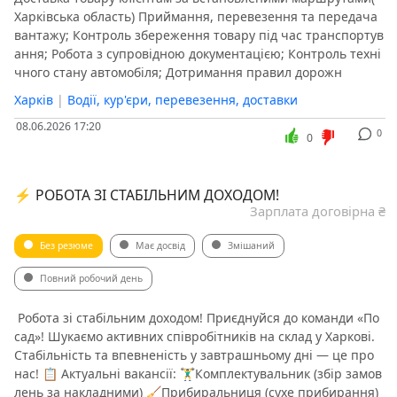
Харківська область) Приймання, перевезення та передача
вантажу; Контроль збереження товару під час транспортув
ання; Робота з супровідною документацією; Контроль техні
чного стану автомобіля; Дотримання правил дорожн
Харків
|
Водії, кур'єри, перевезення, доставки
08.06.2026 17:20
0
0
⚡️ РОБОТА ЗІ СТАБІЛЬНИМ ДОХОДОМ!
Зарплата договірна ₴
Без резюме
Має досвід
Змішаний
Повний робочий день
️ Робота зі стабільним доходом! Приєднуйся до команди «По
сад»! Шукаємо активних співробітників на склад у Харкові.
Стабільність та впевненість у завтрашньому дні — це про
нас! 📋 Актуальні вакансії: 🏋️‍♂️Комплектувальник (збір замов
лень за накладними) 🧹Прибиральниця (сухе прибирання)