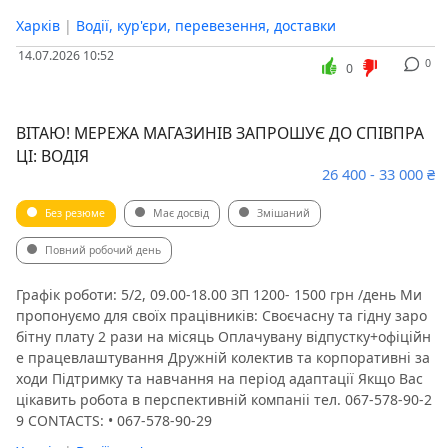
Харків
|
Водії, кур'єри, перевезення, доставки
14.07.2026 10:52
0
0
ВІТАЮ! МЕРЕЖА МАГАЗИНІВ ЗАПРОШУЄ ДО СПІВПРА
ЦІ: ВОДІЯ
26 400 - 33 000 ₴
Без резюме
Має досвід
Змішаний
Повний робочий день
Графік роботи: 5/2, 09.00-18.00 ЗП 1200- 1500 грн /день Ми
пропонуємо для своїх працівників: ️Своєчасну та гідну заро
бітну плату 2 рази на місяць ️Оплачувану відпустку+офіційн
е працевлаштування ️Дружній колектив та корпоративні за
ходи ️Підтримку та навчання на період адаптації Якщо Вас
цікавить робота в перспективній компаніі тел. 067-578-90-2
9 CONTACTS: • 067-578-90-29