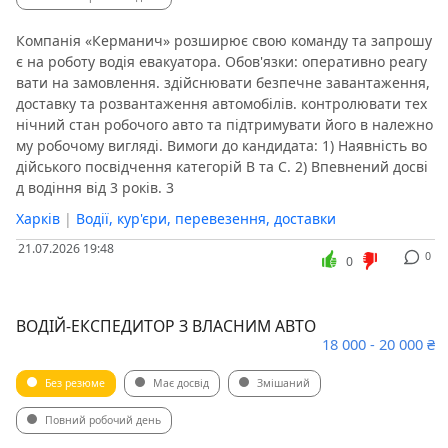
Компанія «Керманич» розширює свою команду та запрошу
є на роботу водія евакуатора. Обов'язки: оперативно реагу
вати на замовлення. здійснювати безпечне завантаження,
доставку та розвантаження автомобілів. контролювати тех
нічний стан робочого авто та підтримувати його в належно
му робочому вигляді. Вимоги до кандидата: 1) Наявність во
дійського посвідчення категорій B та C. 2) Впевнений досві
д водіння від 3 років. 3
Харків
|
Водії, кур'єри, перевезення, доставки
21.07.2026 19:48
0
0
ВОДІЙ-ЕКСПЕДИТОР З ВЛАСНИМ АВТО
18 000 - 20 000 ₴
Без резюме
Має досвід
Змішаний
Повний робочий день