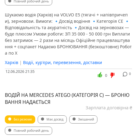
Повний робочий день
Шукаємо водія (Харків) на VOLVO Е5 (тягачі + напівпричеп
и), зерновози. Вимоги: 🔹Досвід водіння 🔹Категорія СЕ 🔹
Відповідальність та акуратність 🔹Досвід на зерновозах —
буде плюсом Умови роботи: ЗП 35 000 - 50 000 грн Виплати
без затримок — 2 рази на місяць Офіційне працевлаштува
ння + соцпакет Надаємо БРОНЮВАННЯ (безкоштовне) Робот
а по Х
Харків
|
Водії, кур'єри, перевезення, доставки
12.06.2026 21:35
0
0
ВОДІЙ НА MERCEDES ATEGO (КАТЕГОРІЯ С) — БРОНЮ
ВАННЯ НАДАЄТЬСЯ
Зарплата договірна ₴
Без резюме
Має досвід
Змішаний
Повний робочий день