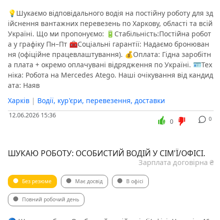
💡​Шукаємо відповідального водія на постійну роботу для зд
ійснення вантажних перевезень по Харкову, області та всій
Україні. ​Що ми пропонуємо: 🔋​Стабільність:Постійна робот
а у графіку Пн–Пт 🧰​Соціальні гарантії: Надаємо бронюван
ня (офіційне працевлаштування). 💰​Оплата: Гідна заробітн
а плата + окремо оплачувані відрядження по Україні. 🪪​Тех
ніка: Робота на Mercedes Atego. ​Наші очікування від кандид
ата: ️​Наяв
Харків
|
Водії, кур'єри, перевезення, доставки
12.06.2026 15:36
0
0
ШУКАЮ РОБОТУ: ОСОБИСТИЙ ВОДІЙ У СІМ'Ї/ОФІСІ.
Зарплата договірна ₴
Без резюме
Має досвід
В офісі
Повний робочий день