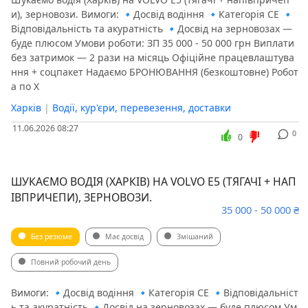
и), зерновози. Вимоги: 🔹Досвід водіння 🔹Категорія СЕ 🔹
Відповідальність та акуратність 🔹Досвід на зерновозах —
буде плюсом Умови роботи: ЗП 35 000 - 50 000 грн Виплати
без затримок — 2 рази на місяць Офіційне працевлаштува
ння + соцпакет Надаємо БРОНЮВАННЯ (безкоштовне) Робот
а по Х
Харків
|
Водії, кур'єри, перевезення, доставки
11.06.2026 08:27
0
0
ШУКАЄМО ВОДІЯ (ХАРКІВ) НА VOLVO Е5 (ТЯГАЧІ + НАП
ІВПРИЧЕПИ), ЗЕРНОВОЗИ.
35 000 - 50 000 ₴
Без резюме
Має досвід
Змішаний
Повний робочий день
Вимоги: 🔹Досвід водіння 🔹Категорія СЕ 🔹Відповідальніст
ь та акуратність 🔹Досвід на зерновозах — буде плюсом Ум