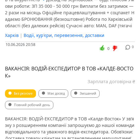
ови роботи: ЗП 35 000 - 50 000 грн Виплати без затримок —
2 рази на місяць Офіційне працевлаштування + соцпакет Н
адаємо БРОНЮВАННЯ (безкоштовне) Робота по Харківській
області (без далеких рейсів) Сучасні авто: MAN, DAF (тягачі
Харків
|
Водії, кур'єри, перевезення, доставки
10.06.2026 20:58
0
0
ВАКАНСІЯ: ВОДІЙ-ЕКСПЕДИТОР В ТОВ «КАЛДЕ-ВОСТО
К»
Зарплата договірна ₴
Без резюме
Має досвід
Змішаний
Повний робочий день
ВАКАНСІЯ: ВОДІЙ-ЕКСПЕДИТОР в ТОВ «Калде-Восток» У зв’я
зку з розширенням компанії запрошуємо до нашої команди
відповідального та уважного водія-експедитора. Обов’язки:
Доставка товару клієнтам за встановленими маршрутами(