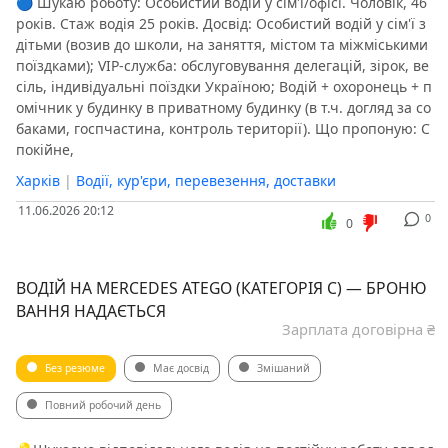
🔵 Шукаю роботу: Особистий водій у сім'ї/офісі. Чоловік, 46
років. Стаж водія 25 років. Досвід: Особистий водій у сім'ї з
дітьми (возив до школи, на заняття, містом та міжміськими
поїздками); VIP-служба: обслуговування делегацій, зірок, ве
сіль, індивідуальні поїздки Україною; Водій + охоронець + п
омічник у будинку в приватному будинку (в т.ч. догляд за со
баками, госпчастина, контроль території). Що пропоную: С
покійне,
Харків
|
Водії, кур'єри, перевезення, доставки
11.06.2026 20:12
0
0
ВОДІЙ НА MERCEDES ATEGO (КАТЕГОРІЯ С) — БРОНЮ
ВАННЯ НАДАЄТЬСЯ
Зарплата договірна ₴
Без резюме
Має досвід
Змішаний
Повний робочий день