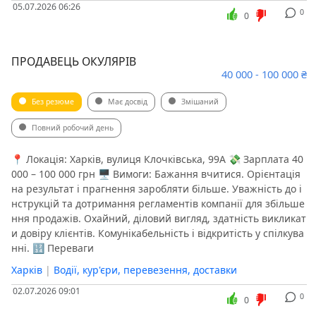
05.07.2026 06:26
0
0
ПРОДАВЕЦЬ ОКУЛЯРІВ
40 000 - 100 000 ₴
Без резюме
Має досвід
Змішаний
Повний робочий день
📍 Локація: Харків, вулиця Клочківська, 99А 💸 Зарплата 40
000 – 100 000 грн 🖥 Вимоги: Бажання вчитися. Орієнтація
на результат і прагнення заробляти більше. Уважність до і
нструкцій та дотримання регламентів компанії для збільше
ння продажів. Охайний, діловий вигляд, здатність викликат
и довіру клієнтів. Комунікабельність і відкритість у спілкува
нні. 🔢 Переваги
Харків
|
Водії, кур'єри, перевезення, доставки
02.07.2026 09:01
0
0