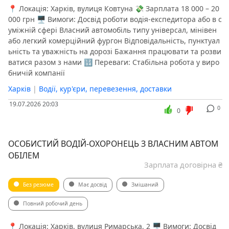
📍 Локація: Харків, вулиця Ковтуна 💸 Зарплата 18 000 – 20
000 грн 🖥 Вимоги: Досвід роботи водія-експедитора або в с
уміжній сфері Власний автомобіль типу універсал, мінівен
або легкий комерційний фургон Відповідальність, пунктуал
ьність та уважність на дорозі Бажання працювати та розви
ватися разом з нами 🔢 Переваги: Стабільна робота у виро
бничій компанії
Харків
|
Водії, кур'єри, перевезення, доставки
19.07.2026 20:03
0
0
ОСОБИСТИЙ ВОДІЙ-ОХОРОНЕЦЬ З ВЛАСНИМ АВТОМ
ОБІЛЕМ
Зарплата договірна ₴
Без резюме
Має досвід
Змішаний
Повний робочий день
📍 Локація: Харків, вулиця Римарська, 2 🖥 Вимоги: Досвід