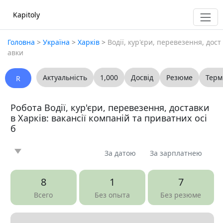
Kapitoly
Головна
>
Україна
>
Харків
>
Водії, кур'єри, перевезення, дост
авки
Актуальність
1,000
Досвід
Резюме
Терм
R
Робота Водії, кур'єри, перевезення, доставки
в Харків: вакансії компаній та приватних осі
б
За датою
За зарплатнею
Новина
Стаття
Пропоную
Шукаю
0
0
0
0
8
1
7
Запитання
Вакансія
Резюме
0
25
0
Всего
Без опыта
Без резюме
Все