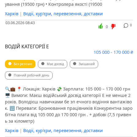
ування (19500 грн) • Контролера якості (19500
Харків
|
Водії, кур'єри, перевезення, доставки
03.06.2026 08:43
0
0
ВОДІЙ КАТЕГОРІЇ Е
105 000 - 170 000 ₴
Без резюме
Має досвід
Змішаний
Повний робочий день
🔍💼 📍 Локація: Харків 💸 Зарплата: 105 000 – 170 000 грн
🖥 Вимоги: Маєш водійський досвід категорії Е не менше 2
років. Володієш навичками бе зп ечного водіння вантажіво
к. 🔢 Переваги: Бронювання працівників Конкурентна заро
бітна плата від 105 000 до 170 000 грн . + добові (7,5 гривен
ь за кілометр)
Харків
|
Водії, кур'єри, перевезення, доставки