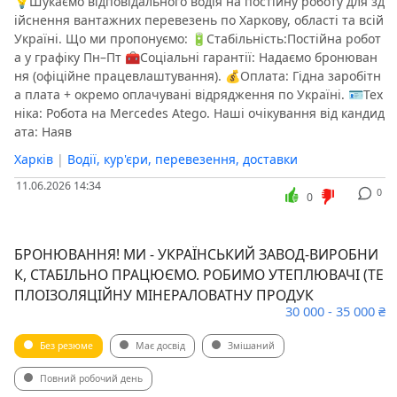
💡​Шукаємо відповідального водія на постійну роботу для зд
ійснення вантажних перевезень по Харкову, області та всій
Україні. ​Що ми пропонуємо: 🔋​Стабільність:Постійна робот
а у графіку Пн–Пт 🧰​Соціальні гарантії: Надаємо бронюван
ня (офіційне працевлаштування). 💰​Оплата: Гідна заробітн
а плата + окремо оплачувані відрядження по Україні. 🪪​Тех
ніка: Робота на Mercedes Atego. ​Наші очікування від кандид
ата: ️​Наяв
Харків
|
Водії, кур'єри, перевезення, доставки
11.06.2026 14:34
0
0
БРОНЮВАННЯ! МИ - УКРАЇНСЬКИЙ ЗАВОД-ВИРОБНИ
К, СТАБІЛЬНО ПРАЦЮЄМО. РОБИМО УТЕПЛЮВАЧІ (ТЕ
ПЛОІЗОЛЯЦІЙНУ МІНЕРАЛОВАТНУ ПРОДУК
30 000 - 35 000 ₴
Без резюме
Має досвід
Змішаний
Повний робочий день