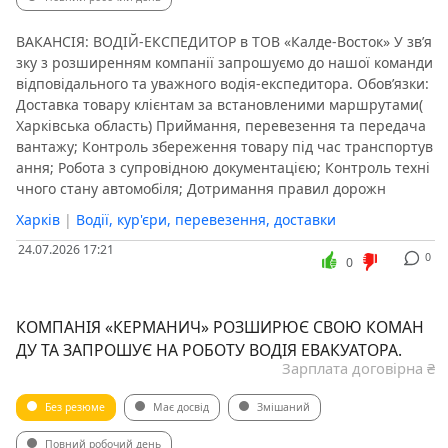
ВАКАНСІЯ: ВОДІЙ-ЕКСПЕДИТОР в ТОВ «Калде-Восток» У зв’я
зку з розширенням компанії запрошуємо до нашої команди
відповідального та уважного водія-експедитора. Обов’язки:
Доставка товару клієнтам за встановленими маршрутами(
Харківська область) Приймання, перевезення та передача
вантажу; Контроль збереження товару під час транспортув
ання; Робота з супровідною документацією; Контроль техні
чного стану автомобіля; Дотримання правил дорожн
Харків
|
Водії, кур'єри, перевезення, доставки
24.07.2026 17:21
0
0
КОМПАНІЯ «КЕРМАНИЧ» РОЗШИРЮЄ СВОЮ КОМАН
ДУ ТА ЗАПРОШУЄ НА РОБОТУ ВОДІЯ ЕВАКУАТОРА.
Зарплата договірна ₴
Без резюме
Має досвід
Змішаний
Повний робочий день