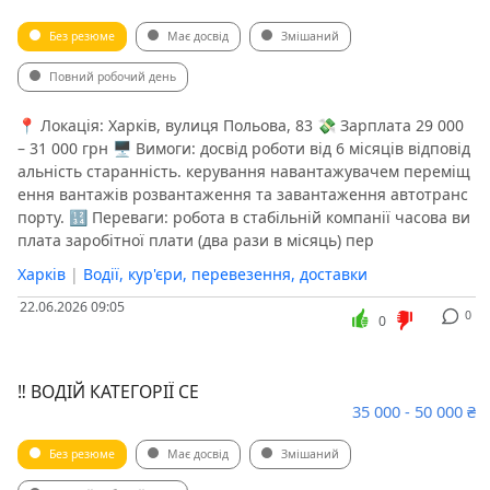
Без резюме
Має досвід
Змішаний
Повний робочий день
📍 Локація: Харків, вулиця Польова, 83 💸 Зарплата 29 000
– 31 000 грн 🖥 Вимоги: досвід роботи від 6 місяців відповід
альність старанність. керування навантажувачем переміщ
ення вантажів розвантаження та завантаження автотранс
порту. 🔢 Переваги: робота в стабільній компанії часова ви
плата заробітної плати (два рази в місяць) пер
Харків
|
Водії, кур'єри, перевезення, доставки
22.06.2026 09:05
0
0
‼️ ВОДІЙ КАТЕГОРІЇ СЕ
35 000 - 50 000 ₴
Без резюме
Має досвід
Змішаний