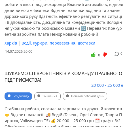
роботи в якості водія-охоронця Власний автомобіль, відпові
дний вимогам безпеки Відмінні навички водіння та знання
дорожнього руху Здатність ефективно реагувати на ситуаці
ї Відповідальність, дисципліна та конфіденційність Володін
ня українською та російською мовами 🔢 Переваги: Конкур
ентна заробітна плата Ненормований робочий
Харків
|
Водії, кур'єри, перевезення, доставки
14.07.2026 20:00
0
0
ШУКАЄМО СПІВРОБІТНИКІВ У КОМАНДУ ПРАЛЬНОГО
ПІДПРИЄМСТВА!
20 000 - 25 000 ₴
Без досвіду
Змішаний
Повний робочий день
Стабільна робота, своєчасна зарплата та дружній колектив
🤝 Відкриті вакансії: 🚚 Водій (Газель, Opel Combo, Таврія П
иріжок, Volkswagen T5) 💰 20 000 – 25 000 грн 📅 графік 5/2
Обов’язки: доставка та забір білизни за маршрутом; завант