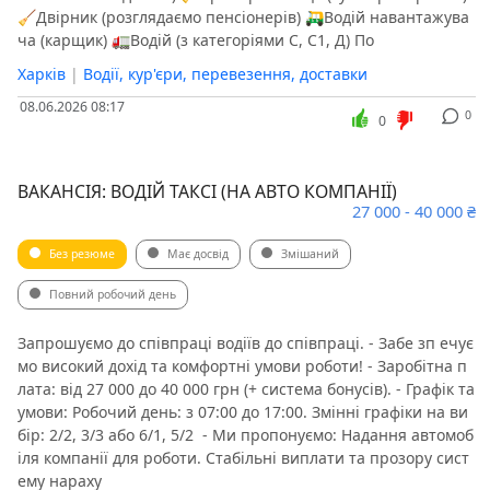
🧹Двірник (розглядаємо пенсіонерів) 🛺Водій навантажува
ча (карщик) 🚛Водій (з категоріями С, С1, Д) По
Харків
|
Водії, кур'єри, перевезення, доставки
08.06.2026 08:17
0
0
ВАКАНСІЯ: ВОДІЙ ТАКСІ (НА АВТО КОМПАНІЇ)
27 000 - 40 000 ₴
Без резюме
Має досвід
Змішаний
Повний робочий день
​Запрошуємо до співпраці водіїв до співпраці. - Забе зп ечує
мо високий дохід та комфортні умови роботи! ​- Заробітна п
лата: від 27 000 до 40 000 грн (+ система бонусів). ​- Графік та
умови: ​Робочий день: з 07:00 до 17:00. ​Змінні графіки на ви
бір: 2/2, 3/3 або 6/1, 5/2 ​ ​- Ми пропонуємо: ​Надання автомоб
іля компанії для роботи. ​Стабільні виплати та прозору сист
ему нараху