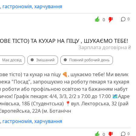
я, гастрономія, харчування
0
0
ОВЕ ТІСТО) ТА КУХАР НА ПІЦУ , ШУКАЄМО ТЕБЕ!
Зарплата договірна ₴
Має досвід
Змішаний
Повний робочий день
жове тісто) та кухар на піцу 🍕, шукаємо тебе! ️Ми велик
режа "Посад", запрошуємо на роботу пекаря та кухаря
ом роботи або профільною освітою та бажанням набут
чок! Графік пекаря: 4/4, 3/3, 2/2 з 7:00 до 17:00 🗺Адре
инівська, 18Б (Студентська) 📍вул. Лекторська, 32 (рай
Європейська, 22А (м. Ботанічн
я, гастрономія, харчування
0
0