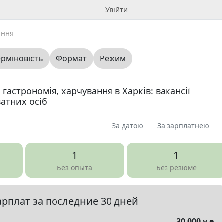
Увійти
ання
ерміновість
Формат
Режим
 гастрономія, харчування в Харків: вакансії
атних осіб
За датою
За зарплатнею
я
Пропоную
Шукаю
Запитання
0
0
0
0
1
1
ме
0
Без опыта
Без резюме
арплат за последние 30 дней
елы
▼
30 000 у.е.