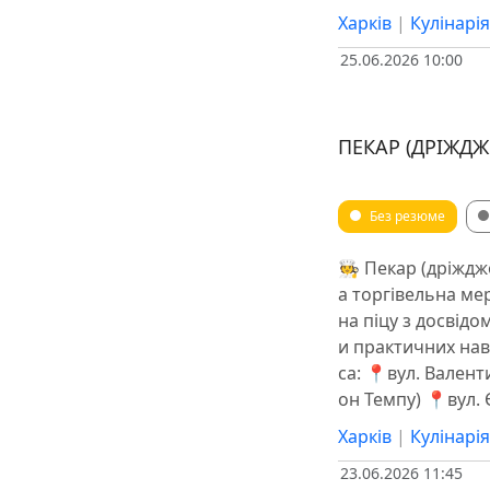
Харків
|
Кулінарі
25.06.2026 10:00
ПЕКАР (ДРІЖДЖ
Без резюме
🧑‍🍳 Пекар (дріжд
а торгівельна ме
на піцу з досвід
и практичних нави
са: 📍вул. Валент
он Темпу) 📍вул. 
Харків
|
Кулінарі
23.06.2026 11:45