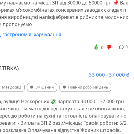
му навчаємо на місці. ЗП від 30000 до 50000 грн 📌 Вак
абриках м’ясокомбінатах консервних заводах складах п
ння виробництві напівфабрикатів рибних та молочних
и пропонуємо
я, гастрономія, харчування
0
0
ТІВКА)
33 000 - 37 000 ₴
Має досвід
Змішаний
Повний робочий день
в, вулиця Нескорених 💸 Зарплата 33 000 – 37 000 грн
но якщо ти маєш досвід на кухні, але не обов’язково;
ерес до роботи на кухні та готовність опановувати но
реваги: - Виплата ЗП 2 рази/місяць: Графік роботи: 5/2,
 розкладка Оплачувана відпустка Жодних штрафів.