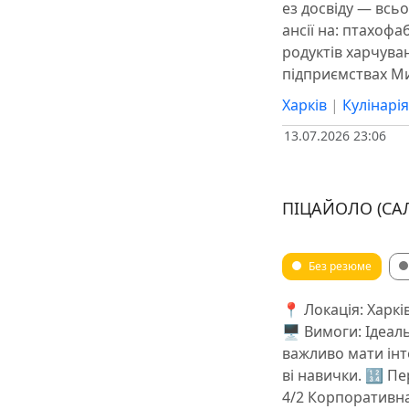
ез досвіду — всьо
ансії на: птахоф
родуктів харчува
підприємствах М
Харків
|
Кулінарі
13.07.2026 23:06
ПІЦАЙОЛО (САЛ
Без резюме
📍 Локація: Харкі
🖥 Вимоги: Ідеаль
важливо мати інт
ві навички. 🔢 Пе
4/2 Корпоративна