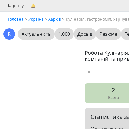
Kapitoly
🔔
Головна
>
Україна
>
Харків
>
Кулінарія, гастрономія, харчув
R
Актуальність
1,000
Досвід
Резюме
Т
Робота Кулінарія,
компаній та прив
Новина
Статт
0
2
Вакансія
Резю
4
Всего
Все
Статистика з
Показать все разд
Минимальная: