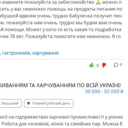
е извините пожалуйста за забеспокойство 🙏 можно п
сить у вас немножко помощь на продукты питания по
бабушкой вдвоём очень трудно бабулечка получит пен
ём. пожалуйста нам очень трудно мы будем вам очень
 помощи. Может у кого-то есть какая-то подработка
ечке 78 лет. Пожалуйста помогите нам немножко. Я го
я, гастрономія, харчування
0
0
ЖИВАННЯМ ТА ХАРЧУВАННЯМ ПО ВСІЙ УКРАЇНІ!
30 000 - 50 000 ₴
Змішаний
Повний робочий день
сії на підприємствах харчової промисловості у різних
 Робота для чоловіків, жінок та сімейних пар. Можна б