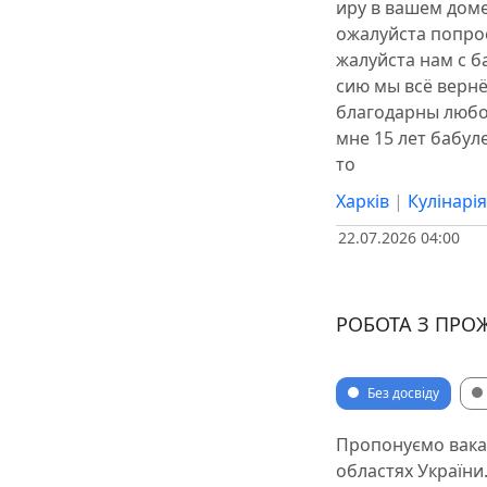
иру в вашем дом
ожалуйста попро
жалуйста нам с 
сию мы всё верн
благодарны любой
мне 15 лет бабул
то
Харків
|
Кулінарі
22.07.2026 04:00
РОБОТА З ПРО
Без досвіду
Пропонуємо вакан
областях України.