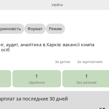
Увійти
ерміновість
Формат
Режим
, аудит, аналітика в Харків: вакансії компа
 осіб
За датою
За зарплатнею
я
Пропоную
Шукаю
Запитання
0
0
0
0
1
1
ме
0
Удалённо
Без резюме
арплат за последние 30 дней
елы
▼
у.е.