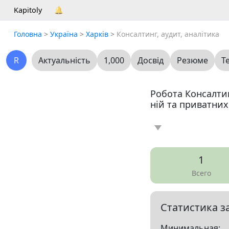
Kapitoly
🔔
Головна
>
Україна
>
Харків
>
Консалтинг, аудит, аналітика
R
Актуальність
1,000
Досвід
Резюме
Т
Робота Консалтинг
ній та приватних
Новина
Статт
0
1
Вакансія
Резю
1
Всего
Все
Статистика з
Показать все разд
Минимальная: