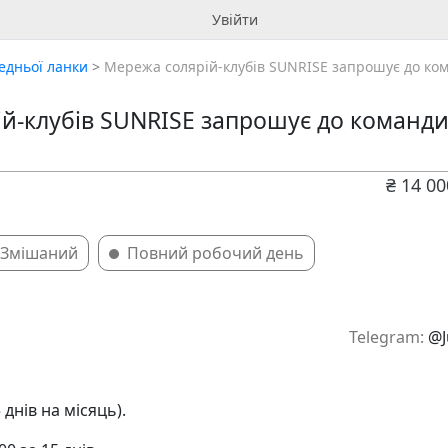
Увійти
едньої ланки
>
Мережа солярій-клубів SUNRISE запрошує до кома
й-клубів SUNRISE запрошує до команди
₴ 14 0
Змішаний
Повний робочий день
Telegram:
@Ju
 днів на місяць).