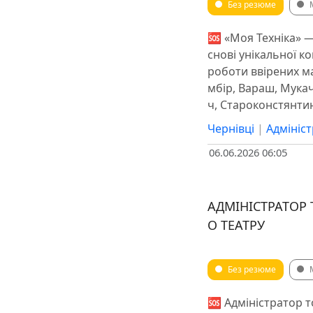
Без резюме
🆘 «Моя Техніка» —
снові унікальної ко
роботи ввірених ма
мбір, Вараш, Мукач
ч, Староконстянтин
Чернівці
|
Адмініст
06.06.2026 06:05
АДМІНІСТРАТОР
О ТЕАТРУ
Без резюме
🆘 Адміністратор т