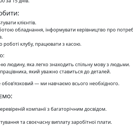
0 за 15 днів.
обити:
тувати клієнтів.
оботою обладнання, інформувати керівництво про потреб
в.
по роботі клубу, працювати з касою.
о:
ню людину, яка легко знаходить спільну мову з людьми.
працівника, який уважно ставиться до деталей.
е обов’язковий — ми навчаємо всього необхідного.
ємо:
еревіреній компанії з багаторічним досвідом.
ування та своєчасну виплату заробітної плати.