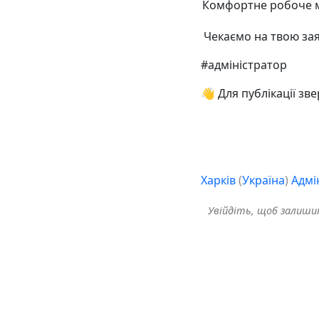
Комфортне робоче м
️ Чекаємо на твою за
#адміністратор
👋 Для публікації зв
Харків
(
Україна
)
Адмі
Увійдіть, щоб залиш