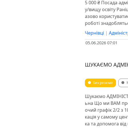
5 000 ₴ Посада ад
у/вищу освіту Рані
азово користуватис
роботі знадоблятьс
Чернівці
|
Адмініст
05.06.2026 07:01
ШУКАЄМО АДМІН
Без резюме
Шукаємо АДМІНІСТР
ьна Що ми ВАМ проп
очий графік 2/2 з 1
кація у самому цент
ка та допомога від 