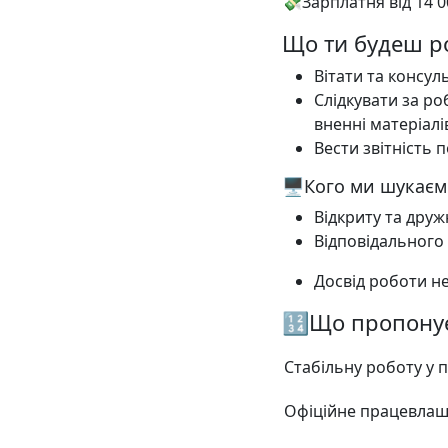
💸Зарплатня від 14 00
️Що ти будеш р
Вітати та консуль
Слідкувати за р
вненні матеріалі
Вести звітність 
🖥Кого ми шукаєм
Відкриту та друж
Відповідального 
Досвід роботи н
🔢Що пропону
Стабільну роботу у п
Офіційне працевлашт