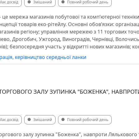
Має досвід
Змішаний
Повний робочий день
 це мережа магазинів побутової та комп’ютерної техніки
нцепції товарів еко-рітейлу. Основні обов’язки: організа
газинів регіону; управління мережею з 11 торгових точок 
ево, Дрогобич, Ужгород, Виноградів, Чернівці, Волочись
ів); безпосередня участь у відкритті нових магазинів; к
рація, керівництво середньої ланки
 ТОРГОВОГО ЗАЛУ ЗУПИНКА "БОЖЕНКА", НАВПРО
Має досвід
Змішаний
Повний робочий день
оргового залу зупинка "Боженка", навпроти Лялькового 