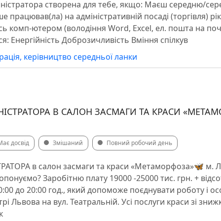
міністратора створена для тебе, якщо: Маєш середню/се
ше працював(ла) на адміністративній посаді (торгівля) рік
ь комп-ютером (володіння Word, Excel, ел. пошта на поч
я: Енергійність Доброзичливість Вміння спілкув
рація, керівництво середньої ланки
ІСТРАТОРА В САЛОН ЗАСМАГИ ТА КРАСИ «МЕТА
Має досвід
Змішаний
Повний робочий день
АТОРА в салон засмаги та краси «Метаморфоза»🦋 м. Ль
онуємо? ️Заробітню плату 19000 -25000 тис. грн. + відсо
0:00 до 20:00 год., який допоможе поєднувати роботу і ос
рі Львова на вул. Театральній. ️Усі послуги краси зі зни
к