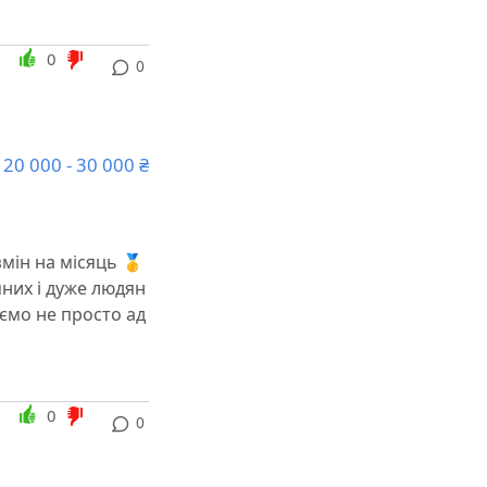
0
0
20 000 - 30 000 ₴
змін на місяць 🥇
мних і дуже людян
аємо не просто ад
0
0