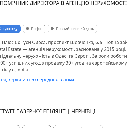
 ПОМІЧНИК ДИРЕКТОРА В АГЕНЦІЮ НЕРУХОМОСТІ 
Без досвіду
В офісі
Повний робочий день
н , Плюс бонуси Одеса, проспект Шевченка, 6/5. Повна зайн
ystal Estate — агенція нерухомості, заснована у 2015 роц
 ідеальну нерухомість в Одесі та Європі. За роки роботи
300+ успішних угод з продажу 30+ угод на європейськом
тів у сфері н
ція, керівництво середньої ланки
ТУДІЇ ЛАЗЕРНОЇ ЕПІЛЯЦІЇ | ЧЕРНІВЦІ