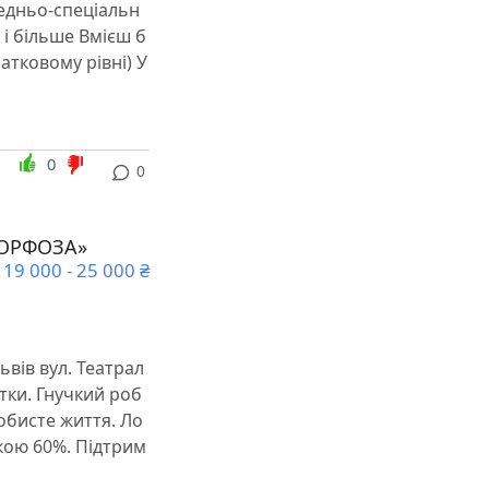
редньо-спеціальн
 і більше Вмієш б
атковому рівні) У
0
0
МОРФОЗА»
19 000 - 25 000 ₴
вів вул. Театрал
тки. ️Гнучкий роб
обисте життя. ️Ло
жкою 60%. ️Підтрим