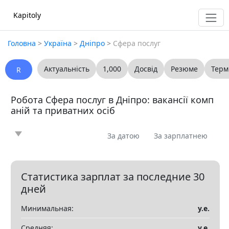
Kapitoly
Головна
>
Україна
>
Дніпро
>
Сфера послуг
Актуальність
1,000
Досвід
Резюме
Терм
R
Робота Сфера послуг в Дніпро: вакансії комп
аній та приватних осіб
За датою
За зарплатнею
Новина
Стаття
Пропоную
Шукаю
0
0
0
0
Запитання
Вакансія
Резюме
0
0
0
Статистика зарплат за последние 30
дней
Все
Минимальная:
у.е.
Показать все разделы
▼
Средняя:
у.е.