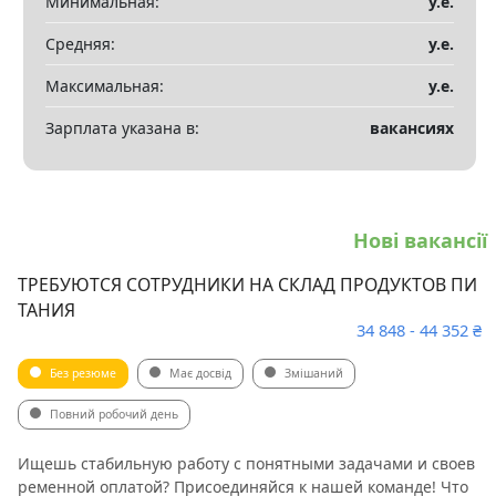
Минимальная:
у.е.
Показать все разделы
▼
Средняя:
у.е.
Максимальная:
у.е.
Зарплата указана в:
вакансиях
Нові вакансії
ТРЕБУЮТСЯ СОТРУДНИКИ НА СКЛАД ПРОДУКТОВ ПИ
ТАНИЯ
34 848 - 44 352 ₴
Без резюме
Має досвід
Змішаний
Повний робочий день
Ищешь стабильную работу с понятными задачами и своев
ременной оплатой? Присоединяйся к нашей команде! Что