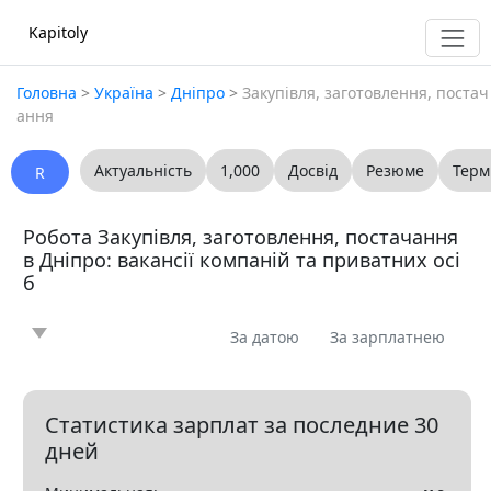
Kapitoly
Головна
>
Україна
>
Дніпро
>
Закупівля, заготовлення, постач
ання
Актуальність
1,000
Досвід
Резюме
Терм
R
Робота Закупівля, заготовлення, постачання
в Дніпро: вакансії компаній та приватних осі
б
За датою
За зарплатнею
Новина
Стаття
Пропоную
Шукаю
0
0
0
0
Запитання
Вакансія
Резюме
0
1
0
Статистика зарплат за последние 30
дней
Все