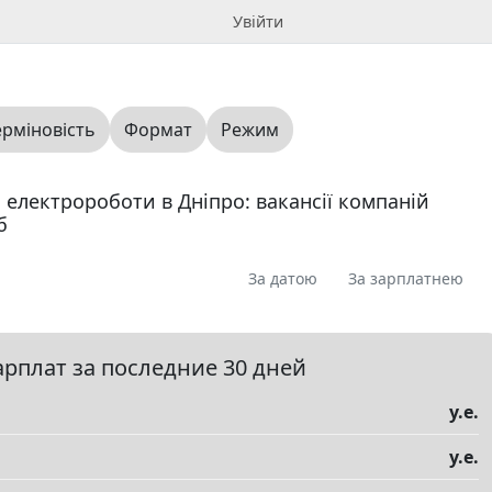
Увійти
ерміновість
Формат
Режим
 електророботи в Дніпро: вакансії компаній
б
За датою
За зарплатнею
я
Пропоную
Шукаю
Запитання
0
0
0
0
ме
0
арплат за последние 30 дней
у.е.
у.е.
елы
▼