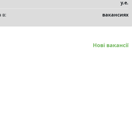
у.е.
 в:
вакансиях
Нові вакансії