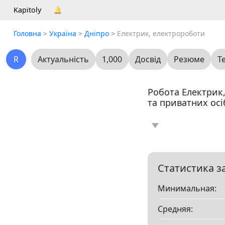
Kapitoly
🔔
Головна
>
Україна
>
Дніпро
>
Електрик, електророботи
R
Актуальність
1,000
Досвід
Резюме
Т
Робота Електрик,
та приватних осі
Новина
Статт
0
Вакансія
Резю
0
Статистика з
Минимальная:
Все
Средняя:
Показать все разд