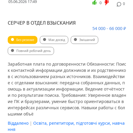
05.06.2026 17:49
0
0
СЕРЧЕР В ОТДЕЛ ВЗЫСКАНИЯ
54 000 - 66 000 ₽
Без резюме
Має досвід
Змішаний
Повний робочий день
Заработная плата по договоренности Обязанности: Поис
к контактной информации должников и их родственнико
в с использованием разных источников. Взаимодействи
е с отделами взыскания: передача собранных данных, п
омощь в актуализации информации. Ведение отчётност
и по результатам поиска. Требования: Уверенное владен
ие ПК и браузерами, умение быстро ориентироваться в
интерфейсах различных сервисов. Навыки работы с бол
ьшими объё
Віддалено
|
Освіта, репетитори, підготовчі курси, навча
ння