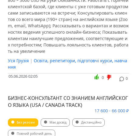
800 – 3000 USD на руки Обязанности: Работать с горячей
клиентской базой, где клиенты с уже готовым продуктом
сами записываются на встречи; Консультировать клиен
тов со всего мира (190+ стран) на английском языке (Zoo
m, email, WhatsApp); Рассказывать о вариантах и возмож
ностях ведения успешного онлайн-бизнеса; Показывать
клиентам наилучшие предложения, соответствующие и
х потребностям; Повышать лояльность клиентов, работа
ть на увеличение
Уся Грузія
|
Освіта, репетитори, підготовчі курси, навча
ння
05.06.2026 02:05
0
0
БИЗНЕС-КОНСУЛЬТАНТ СО ЗНАНИЕМ АНГЛИЙСКОГ
О ЯЗЫКА (USA / CANADA TRACK)
17 600 - 66 000 ₽
Без резюме
Має досвід
Дистанційно
Повний робочий день