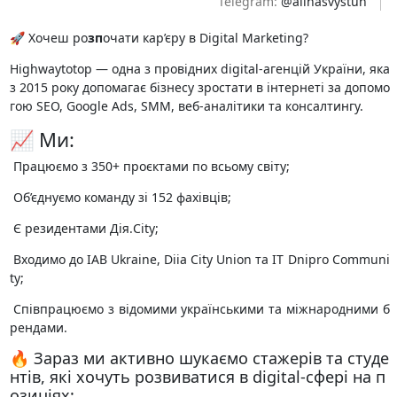
Telegram:
@alinasvystun
🚀 Хочеш ро
зп
очати кар’єру в Digital Marketing?
Highwaytotop — одна з провідних digital-агенцій України, яка
з 2015 року допомагає бізнесу зростати в інтернеті за допомо
гою SEO, Google Ads, SMM, веб-аналітики та консалтингу.
📈 Ми:
️ Працюємо з 350+ проєктами по всьому світу;
️ Об’єднуємо команду зі 152 фахівців;
️ Є резидентами Дія.City;
️ Входимо до IAB Ukraine, Diia City Union та IT Dnipro Communi
ty;
️ Співпрацюємо з відомими українськими та міжнародними б
рендами.
🔥 Зараз ми активно шукаємо стажерів та студе
нтів, які хочуть розвиватися в digital-сфері на п
озиціях: