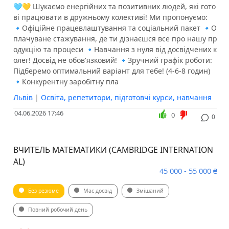
🩵💛 Шукаємо енергійних та позитивних людей, які гото
ві працювати в дружньому колективі! Ми пропонуємо:
🔹Офіційне працевлаштування та соціальний пакет 🔹О
плачуване стажування, де ти дізнаєшся все про нашу пр
одукцію та процеси 🔹Навчання з нуля від досвідчених к
олег! Досвід не обов'язковий! 🔹Зручний графік роботи:
Підберемо оптимальний варіант для тебе! (4-6-8 годин)
🔹Конкурентну заробітну пла
Львів
|
Освіта, репетитори, підготовчі курси, навчання
04.06.2026 17:46
0
0
ВЧИТЕЛЬ МАТЕМАТИКИ (CAMBRIDGE INTERNATION
AL)
45 000 - 55 000 ₴
Без резюме
Має досвід
Змішаний
Повний робочий день