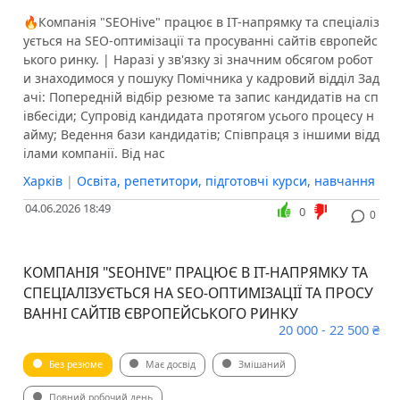
🔥Компанія "SEOHive" працює в ІТ-напрямку та спеціаліз
ується на SEO-оптимізації та просуванні сайтів європейс
ького ринку. | Наразі у зв'язку зі значним обсягом робот
и знаходимося у пошуку Помічника у кадровий відділ ️Зад
ачі: Попередній відбір резюме та запис кандидатів на сп
івбесіди; Супровід кандидата протягом усього процесу н
айму; Ведення бази кандидатів; Співпраця з іншими відд
ілами компанії. ️Від нас
Харків
|
Освіта, репетитори, підготовчі курси, навчання
04.06.2026 18:49
0
0
КОМПАНІЯ "SEOHIVE" ПРАЦЮЄ В ІТ-НАПРЯМКУ ТА
СПЕЦІАЛІЗУЄТЬСЯ НА SEO-ОПТИМІЗАЦІЇ ТА ПРОСУ
ВАННІ САЙТІВ ЄВРОПЕЙСЬКОГО РИНКУ
20 000 - 22 500 ₴
Без резюме
Має досвід
Змішаний
Повний робочий день