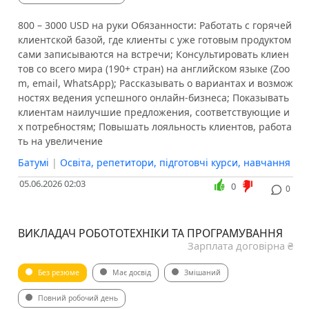
800 – 3000 USD на руки Обязанности: Работать с горячей
клиентской базой, где клиенты с уже готовым продуктом
сами записываются на встречи; Консультировать клиен
тов со всего мира (190+ стран) на английском языке (Zoo
m, email, WhatsApp); Рассказывать о вариантах и возмож
ностях ведения успешного онлайн-бизнеса; Показывать
клиентам наилучшие предложения, соответствующие и
х потребностям; Повышать лояльность клиентов, работа
ть на увеличение
Батумі
|
Освіта, репетитори, підготовчі курси, навчання
05.06.2026 02:03
0
0
ВИКЛАДАЧ РОБОТОТЕХНІКИ ТА ПРОГРАМУВАННЯ
Зарплата договірна ₴
Без резюме
Має досвід
Змішаний
Повний робочий день