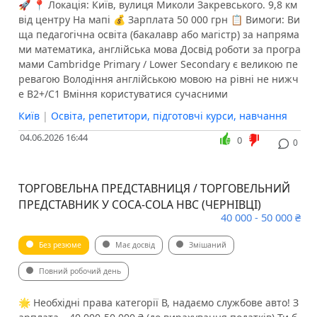
🚀 📍 Локація: Київ, вулиця Миколи Закревського. 9,8 км
від центру На мапі 💰 Зарплата 50 000 грн 📋 Вимоги: Ви
ща педагогічна освіта (бакалавр або магістр) за напряма
ми математика, англійська мова Досвід роботи за програ
мами Cambridge Primary / Lower Secondary є великою пе
ревагою Володіння англійською мовою на рівні не нижч
е B2+/C1 Вміння користуватися сучасними
Київ
|
Освіта, репетитори, підготовчі курси, навчання
04.06.2026 16:44
0
0
ТОРГОВЕЛЬНА ПРЕДСТАВНИЦЯ / ТОРГОВЕЛЬНИЙ
ПРЕДСТАВНИК У COCA-COLA HBC (ЧЕРНІВЦІ)
40 000 - 50 000 ₴
Без резюме
Має досвід
Змішаний
Повний робочий день
🌟 Необхідні права категорії В, надаємо службове авто! З