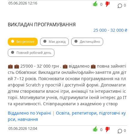
05.06.2026 12:16
0
0
ВИКЛАДАЧ ПРОГРАМУВАННЯ
25 000 - 32 000 ₴
Без резюме
Має досвід
Дистанційно
Повний робочий день
💼 💼 25’000 - 32’ 000 грн . 💼 віддалено 💼 повна зайняті
сть Обов’язки: Викладати онлайн/офлайн-заняття для діт
ей 7−12 років. Пояснювати основи програмування на пл
атформі Scratch у простій і доступній формі. Допомагати
дітям створювати власні ігри, анімації та інтерактивні іс
торії. Мотивувати учнів, підтримувати їхній інтерес до IT
та креативності. Співпрацювати з академією у створ
Віддалено по Україні
|
Освіта, репетитори, підготовчі ку
рси, навчання
05.06.2026 12:04
0
0