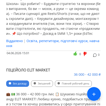
Школа» ️ Що робити? – Будувати стратегію та воронки (бе
з вигорання, бо ви — мозок, а руки — це окрема команд
а). – Писати сценарії для Reels/Shorts (гачки, що не дают
ь скролити далі). – Керувати дизайнером, монтажером т
а координувати вчителів (так, вони теж зірки). – Створю
вати сторітелінги, які продають, не стаючи «продажним
и». 📌 Що потрібно? – Досвід в SMM 1,5+ роки (EdTec
Віддалено
|
Освіта, репетитори, підготовчі курси, навча
ння
04.06.2026 15:01
0
0
ПІЦЕЙОЛО ELIT MARKET
36 000 - 42 000 ₴
Без досвіду
Змішаний
Повний робочий день
+
💼 💵 36 000 – 42 000 грн /міс 📋 Шукаємо піцейолу в ком
анду ELIT MARKET! Любиш кухню, подобається працюват
и з тістом та хочеш розвиватись у сфері приготування пі