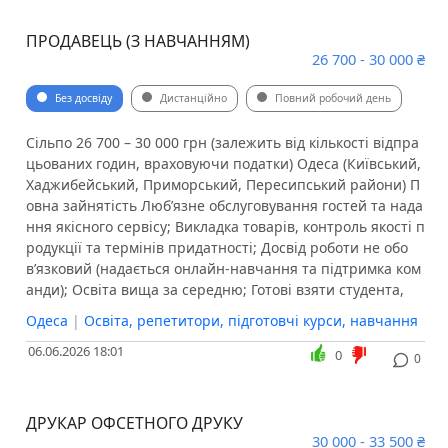
ПРОДАВЕЦЬ (З НАВЧАННЯМ)
26 700 - 30 000 ₴
Без досвіду
Дистанційно
Повний робочий день
Сільпо 26 700 – 30 000 грн (залежить від кількості відпра
цьованих годин, враховуючи податки) Одеса (Київський,
Хаджибейський, Приморський, Пересипський райони) П
овна зайнятість Люб’язне обслуговування гостей та нада
ння якісного сервісу; Викладка товарів, контроль якості п
родукції та термінів придатності; Досвід роботи не обо
в’язковий (надається онлайн-навчання та підтримка ком
анди); Освіта вища за середню; Готові взяти студента,
Одеса
|
Освіта, репетитори, підготовчі курси, навчання
06.06.2026 18:01
0
0
ДРУКАР ОФСЕТНОГО ДРУКУ
30 000 - 33 500 ₴