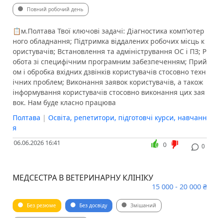
Повний робочий день
📋м.Полтава Твої ключові задачі: Діагностика комп’ютер
ного обладнання; Підтримка віддалених робочих місць к
ористувачів; Встановлення та адміністрування ОС і ПЗ; Р
обота зі специфічним програмним забезпеченням; Прий
ом і обробка вхідних дзвінків користувачів стосовно техн
ічних проблем; Виконання заявок користувачів, а також
інформування користувачів стосовно виконання цих зая
вок. Нам буде класно працюва
Полтава
|
Освіта, репетитори, підготовчі курси, навчанн
я
06.06.2026 16:41
0
0
МЕДСЕСТРА В ВЕТЕРИНАРНУ КЛІНІКУ
15 000 - 20 000 ₴
Без резюме
Без досвіду
Змішаний