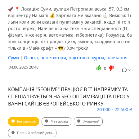
🚀 📍 Локація: Суми, вулиця Петропавлівська, 57. 0,3 км
від центру На мапі 💰 Зарплата Не вказано 📋 Вимоги: Ті
льки коли вони вказані пунктами у вакансії, якщо ні то п
росто через ; Навчаєшся на технічній спеціальності (ІТ,
фізмат, інженерія, автоматика, кібернетика); Розумієш ба
зові концепції: як працює цикл, змінна, координати (і не
тільки в «Майнкрафті» 😎); Хоч трохи
Суми
|
Освіта, репетитори, підготовчі курси, навчання
04.06.2026 20:48
0
0
КОМПАНІЯ "SEOHIVE" ПРАЦЮЄ В ІТ-НАПРЯМКУ ТА
СПЕЦІАЛІЗУЄТЬСЯ НА SEO-ОПТИМІЗАЦІЇ ТА ПРОСУ
ВАННІ САЙТІВ ЄВРОПЕЙСЬКОГО РИНКУ
20 000 - 22 500 ₴
Без резюме
Має досвід
Змішаний
Повний робочий день