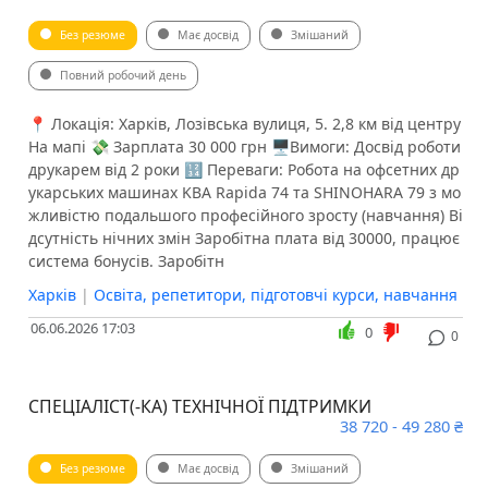
Без резюме
Має досвід
Змішаний
Повний робочий день
📍 Локація: Харків, Лозівська вулиця, 5. 2,8 км від центру
На мапі 💸 Зарплата 30 000 грн 🖥Вимоги: Досвід роботи
друкарем від 2 роки 🔢 Переваги: Робота на офсетних др
укарських машинах KBA Rapida 74 та SHINOHARA 79 з мо
жливістю подальшого професійного зросту (навчання) Ві
дсутність нічних змін Заробітна плата від 30000, працює
система бонусів. Заробітн
Харків
|
Освіта, репетитори, підготовчі курси, навчання
06.06.2026 17:03
0
0
СПЕЦІАЛІСТ(-КА) ТЕХНІЧНОЇ ПІДТРИМКИ
38 720 - 49 280 ₴
Без резюме
Має досвід
Змішаний