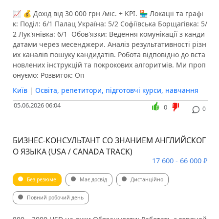
📈 💰 Дохід від 30 000 грн /міс. + KPI. 🏪 Локації та графі
к: Поділ: 6/1 Палац Україна: 5/2 Софіївська Борщагівка: 5/
2 Лук'янівка: 6/1 ️ Обов'язки: Ведення комунікації з канди
датами через месенджери. Аналіз результативності різн
их каналів пошуку кандидатів. Робота відповідно до вста
новлених інструкцій та покрокових алгоритмів. ️Ми проп
онуємо: Розвиток: Оп
Київ
|
Освіта, репетитори, підготовчі курси, навчання
05.06.2026 06:04
0
0
БИЗНЕС-КОНСУЛЬТАНТ СО ЗНАНИЕМ АНГЛИЙСКОГ
О ЯЗЫКА (USA / CANADA TRACK)
17 600 - 66 000 ₽
Без резюме
Має досвід
Дистанційно
Повний робочий день