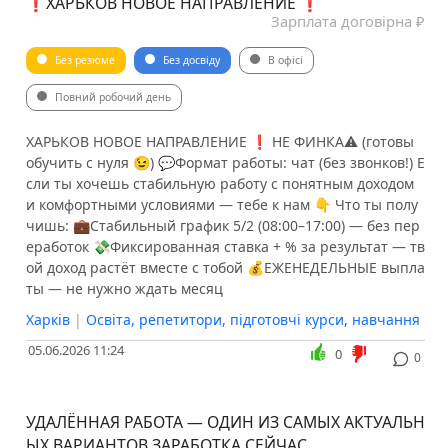
❗️ХАРЬКОВ НОВОЕ НАПРАВЛЕНИЕ ❗️
Зарплата договірна ₽
Без резюме
Без досвіду
В офісі
Повний робочий день
️ХАРЬКОВ НОВОЕ НАПРАВЛЕНИЕ ❗️ ️НЕ ФИНКА⚠️ (готовы
обучить с нуля 😉) 💬Формат работы: чат (без звонков!) Е
сли ты хочешь стабильную работу с понятным доходом
и комфортными условиями — тебе к нам 👇 Что ты полу
чишь: 💼Стабильный график 5/2 (08:00–17:00) — без пер
еработок 💸Фиксированная ставка + % за результат — тв
ой доход растёт вместе с тобой 💰ЕЖЕНЕДЕЛЬНЫЕ выпла
ты — не нужно ждать месяц
Харків
|
Освіта, репетитори, підготовчі курси, навчання
05.06.2026 11:24
0
0
УДАЛЁННАЯ РАБОТА — ОДИН ИЗ САМЫХ АКТУАЛЬН
ЫХ ВАРИАНТОВ ЗАРАБОТКА СЕЙЧАС