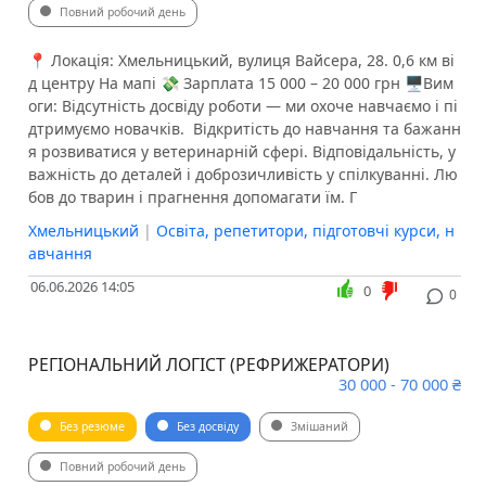
Повний робочий день
📍 Локація: Хмельницький, вулиця Вайсера, 28. 0,6 км ві
д центру На мапі 💸 Зарплата 15 000 – 20 000 грн 🖥Вим
оги: Відсутність досвіду роботи — ми охоче навчаємо і пі
дтримуємо новачків. ️ Відкритість до навчання та бажанн
я розвиватися у ветеринарній сфері. Відповідальність, у
важність до деталей і доброзичливість у спілкуванні. Лю
бов до тварин і прагнення допомагати їм. Г
Хмельницький
|
Освіта, репетитори, підготовчі курси, н
авчання
06.06.2026 14:05
0
0
РЕГІОНАЛЬНИЙ ЛОГІСТ (РЕФРИЖЕРАТОРИ)
30 000 - 70 000 ₴
Без резюме
Без досвіду
Змішаний
Повний робочий день