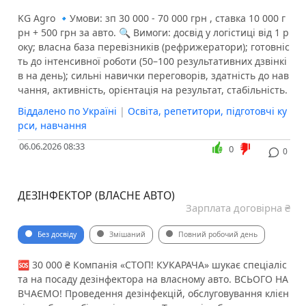
KG Agro 🔹Умови: зп 30 000 - 70 000 грн , ставка 10 000 г
рн + 500 грн за авто. 🔍 Вимоги: досвід у логістиці від 1 р
оку; власна база перевізників (рефрижератори); готовніс
ть до інтенсивної роботи (50–100 результативних дзвінкі
в на день); сильні навички переговорів, здатність до нав
чання, активність, орієнтація на результат, стабільність.
Віддалено по Україні
|
Освіта, репетитори, підготовчі ку
рси, навчання
06.06.2026 08:33
0
0
ДЕЗІНФЕКТОР (ВЛАСНЕ АВТО)
Зарплата договірна ₴
Без досвіду
Змішаний
Повний робочий день
🆘 30 000 ₴ Компанія «СТОП! КУКАРАЧА» шукає спеціаліс
та на посаду дезінфектора на власному авто. ВСЬОГО НА
ВЧАЄМО! Проведення дезінфекцій, обслуговування клієн