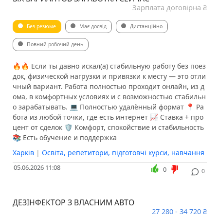
Зарплата договірна ₴
Без резюме
Має досвід
Дистанційно
Повний робочий день
🔥🔥 Если ты давно искал(а) стабильную работу без поез
док, физической нагрузки и привязки к месту — это отли
чный вариант. Работа полностью проходит онлайн, из д
ома, в комфортных условиях и с возможностью стабильн
о зарабатывать. 💻 Полностью удалённый формат 📍 Ра
бота из любой точки, где есть интернет 📈 Ставка + про
цент от сделок 🛡 Комфорт, спокойствие и стабильность
📚 Есть обучение и поддержка
Харків
|
Освіта, репетитори, підготовчі курси, навчання
05.06.2026 11:08
0
0
ДЕЗІНФЕКТОР З ВЛАСНИМ АВТО
27 280 - 34 720 ₴