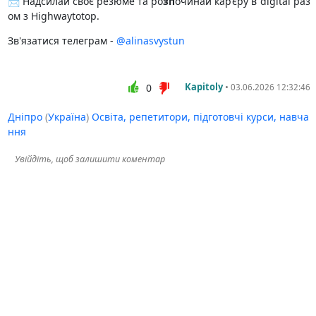
📩 Надсилай своє резюме та ро
зп
очинай кар’єру в digital раз
ом з Highwaytotop.
Зв'язатися телеграм -
@alinasvystun
Kapitoly
•
0
03.06.2026 12:32:46
Дніпро
(
Україна
)
Освіта, репетитори, підготовчі курси, навча
ння
Увійдіть, щоб залишити коментар