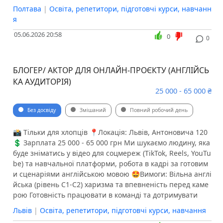
Полтава
|
Освіта, репетитори, підготовчі курси, навчанн
я
05.06.2026 20:58
0
0
БЛОГЕР/ АКТОР ДЛЯ ОНЛАЙН-ПРОЄКТУ (АНГЛІЙСЬ
КА АУДИТОРІЯ)
25 000 - 65 000 ₴
Без досвіду
Змішаний
Повний робочий день
📸 Тільки для хлопців 📍Локація: Львів, Антоновича 120
💲 Зарплата 25 000 - 65 000 грн Ми шукаємо людину, яка
буде зніматись у відео для соцмереж (TikTok, Reels, YouTu
be) та навчальної платформи, робота в кадрі за готовим
и сценаріями англійською мовою 🤩Вимоги: Вільна англі
йська (рівень C1-C2) харизма та впевненість перед каме
рою Готовність працювати в команді та дотримувати
Львів
|
Освіта, репетитори, підготовчі курси, навчання