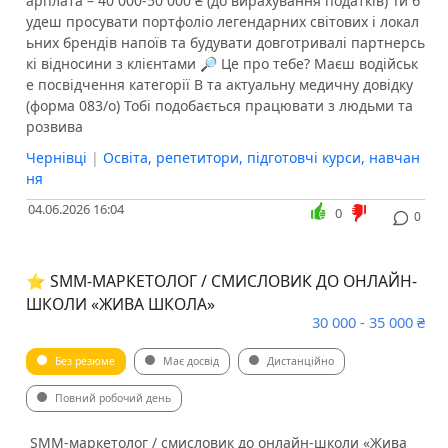
арплата – 40 000-50 000 ₴ (до вирахування податків) Ти б
удеш просувати портфоліо легендарних світових і локал
ьних брендів напоїв та будувати довготривалі партнерсь
кі відносини з клієнтами 🔎 Це про тебе? Маєш водійськ
е посвідчення категорії B та актуальну медичну довідку
(форма 083/о) Тобі подобається працювати з людьми та
розвива
Чернівці
|
Освіта, репетитори, підготовчі курси, навчан
ня
04.06.2026 16:04
0
0
⭐️ SMM-МАРКЕТОЛОГ / CМИСЛОВИК ДО ОНЛАЙН-
ШКОЛИ «ЖИВА ШКОЛА»
30 000 - 35 000 ₴
Без резюме
Має досвід
Дистанційно
Повний робочий день
️ SMM-маркетолог / cмисловик до онлайн-школи «Жива