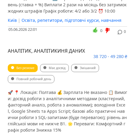
вень (ставка + %) Виплати 2 рази на місяць без затримок
жодних штрафів Графік роботи: 4/2 або 3/2 ⏰ 10:00
Київ
|
Освіта, репетитори, підготовчі курси, навчання
05.06.2026 22:01
0
0
АНАЛІТИК, АНАЛІТИКИНЯ ДАНИХ
38 720 - 49 280 ₴
Без резюме
Має досвід
Змішаний
Повний робочий день
🚀 📍 Локація: Полтава 💰 Зарплата Не вказано 📋 Вимог
и: досвід роботи з аналітичними методами (кластерний,
факторний аналіз, робота з аномаліями); володіння Exce
l, Google Sheets та Apps Script; базові або практичні нав
ички роботи з SQL-запитами (буде перевагою); рівень ан
глійської мови не нижче B1. 🌟 Переваги: Комфортний г
рафік роботи Знижка 15%