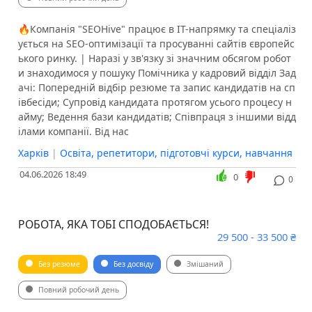
🔥Компанія "SEOHive" працює в ІТ-напрямку та спеціаліз
ується на SEO-оптимізації та просуванні сайтів європейс
ького ринку. | Наразі у зв'язку зі значним обсягом робот
и знаходимося у пошуку Помічника у кадровий відділ ️Зад
ачі: Попередній відбір резюме та запис кандидатів на сп
івбесіди; Супровід кандидата протягом усього процесу н
айму; Ведення бази кандидатів; Співпраця з іншими відд
ілами компанії. ️Від нас
Харків
|
Освіта, репетитори, підготовчі курси, навчання
04.06.2026 18:49
0
0
РОБОТА, ЯКА ТОБІ СПОДОБАЄТЬСЯ!
29 500 - 33 500 ₴
Без резюме
Без досвіду
Змішаний
Повний робочий день