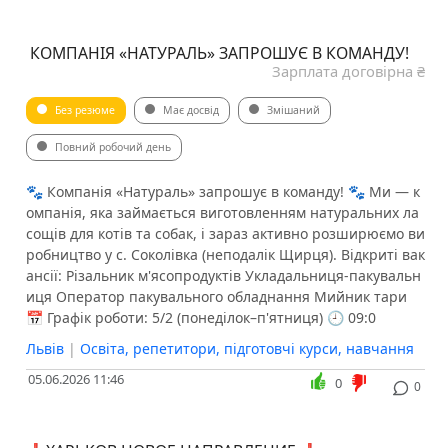
КОМПАНІЯ «НАТУРАЛЬ» ЗАПРОШУЄ В КОМАНДУ!
Зарплата договірна ₴
Без резюме
Має досвід
Змішаний
Повний робочий день
🐾 Компанія «Натураль» запрошує в команду! 🐾 Ми — к
омпанія, яка займається виготовленням натуральних ла
сощів для котів та собак, і зараз активно розширюємо ви
робництво у с. Соколівка (неподалік Щирця). Відкриті вак
ансії: Різальник м'ясопродуктів Укладальниця-пакувальн
иця Оператор пакувального обладнання Мийник тари
📅 Графік роботи: 5/2 (понеділок–п'ятниця) 🕘 09:0
Львів
|
Освіта, репетитори, підготовчі курси, навчання
05.06.2026 11:46
0
0