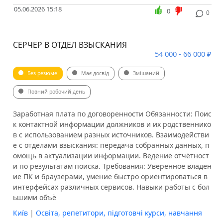
05.06.2026 15:18
0
0
СЕРЧЕР В ОТДЕЛ ВЗЫСКАНИЯ
54 000 - 66 000 ₽
Без резюме
Має досвід
Змішаний
Повний робочий день
Заработная плата по договоренности Обязанности: Поис
к контактной информации должников и их родственнико
в с использованием разных источников. Взаимодействи
е с отделами взыскания: передача собранных данных, п
омощь в актуализации информации. Ведение отчётност
и по результатам поиска. Требования: Уверенное владен
ие ПК и браузерами, умение быстро ориентироваться в
интерфейсах различных сервисов. Навыки работы с бол
ьшими объё
Київ
|
Освіта, репетитори, підготовчі курси, навчання