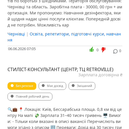
тів по боротьбі з шкідниками. Територія обслуговування:
Чернівці та область. Заробітна плата - 30000, 00 грн + ам
ортизація. Ми пропонуємо: Навчання дезінфектора, яки
й щодня надає цінні послуги клієнтам. Попередній досві
д не потрібен. Можливість кар
Чернівці
|
Освіта, репетитори, підготовчі курси, навчан
ня
06.06.2026 07:05
0
0
СТИЛІСТ-КОНСУЛЬТАНТ (ЦЕНТР, ТЦ RETROVILLE)
Зарплата договірна ₴
Без резюме
Має досвід
Змішаний
Повний робочий день
🔍💼 📍 Локація: Київ, Бессарабська площа. 0,8 км від це
нтру На мапі 💸 Зарплата 31–40 тисяч гривень 🖥 Вимог
и: - Тільки коли вказані в описі вакансії Перечислють ви
моги згідно з описом 🔢 Переваги: Дохід від 30 тисяч гри