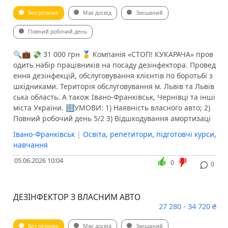
Без резюме
Має досвід
Змішаний
Повний робочий день
🔍💼 💸 31 000 грн 🥇 Компанія «СТОП! КУКАРАЧА» пров
одить набір працівників на посаду дезінфектора. Провед
ення дезінфекцій, обслуговування клієнтів по боротьбі з
шкідниками. Територія обслуговування м. Львів та Львів
ська область. А також Івано-Франківськ, Чернівці та інші
міста України. 🔢УМОВИ: 1) Наявність власного авто; 2)
Повний робочий день 5/2 3) Відшкодування амортизаці
Івано-Франківськ
|
Освіта, репетитори, підготовчі курси,
навчання
05.06.2026 10:04
0
0
ДЕЗІНФЕКТОР З ВЛАСНИМ АВТО
27 280 - 34 720 ₴
Без резюме
Має досвід
Змішаний