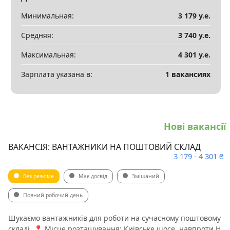
Минимальная:
3 179 у.е.
Средняя:
3 740 у.е.
Максимальная:
4 301 у.е.
Зарплата указана в:
1 вакансиях
Нові вакансії
ВАКАНСІЯ: ВАНТАЖНИКИ НА ПОШТОВИЙ СКЛАД
3 179 - 4 301 ₴
Без резюме
Має досвід
Змішаний
Повний робочий день
Шукаємо вантажників для роботи на сучасному поштовому
складі. 📍 Місце розташування: Київське шосе, навпроти Н