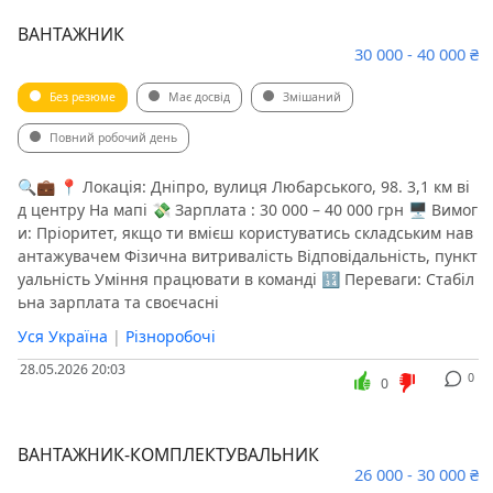
ВАНТАЖНИК
30 000 - 40 000 ₴
Без резюме
Має досвід
Змішаний
Повний робочий день
🔍💼 📍 Локація: Дніпро, вулиця Любарського, 98. 3,1 км ві
д центру На мапі 💸 Зарплата : 30 000 – 40 000 грн 🖥 Вимог
и: Пріоритет, якщо ти вмієш користуватись складським нав
антажувачем Фізична витривалість Відповідальність, пункт
уальність Уміння працювати в команді 🔢 Переваги: Стабіл
ьна зарплата та своєчасні
Уся Україна
|
Різноробочі
28.05.2026 20:03
0
0
ВАНТАЖНИК-КОМПЛЕКТУВАЛЬНИК
26 000 - 30 000 ₴