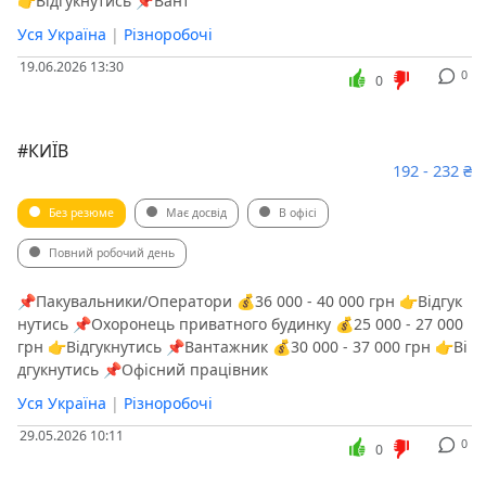
👉Відгукнутись 📌Вант
Уся Україна
|
Різноробочі
19.06.2026 13:30
0
0
#КИЇВ
192 - 232 ₴
Без резюме
Має досвід
В офісі
Повний робочий день
📌Пакувальники/Оператори 💰36 000 - 40 000 грн 👉Відгук
нутись 📌Охоронець приватного будинку 💰25 000 - 27 000
грн 👉Відгукнутись 📌Вантажник 💰30 000 - 37 000 грн 👉Ві
дгукнутись 📌Офісний працівник
Уся Україна
|
Різноробочі
29.05.2026 10:11
0
0