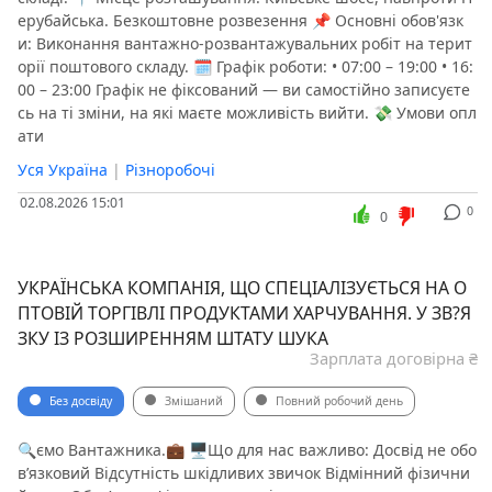
ерубайська. Безкоштовне розвезення 📌 Основні обов'язк
и: Виконання вантажно-розвантажувальних робіт на терит
орії поштового складу. 🗓 Графік роботи: • 07:00 – 19:00 • 16:
00 – 23:00 Графік не фіксований — ви самостійно записуєте
сь на ті зміни, на які маєте можливість вийти. 💸 Умови опл
ати
Уся Україна
|
Різноробочі
02.08.2026 15:01
0
0
УКРАЇНСЬКА КОМПАНІЯ, ЩО СПЕЦІАЛІЗУЄТЬСЯ НА О
ПТОВІЙ ТОРГІВЛІ ПРОДУКТАМИ ХАРЧУВАННЯ. У ЗВ?Я
ЗКУ ІЗ РОЗШИРЕННЯМ ШТАТУ ШУКА
Зарплата договірна ₴
Без досвіду
Змішаний
Повний робочий день
🔍ємо Вантажника.💼 🖥Що для нас важливо: Досвід не обо
в’язковий Відсутність шкідливих звичок Відмінний фізични