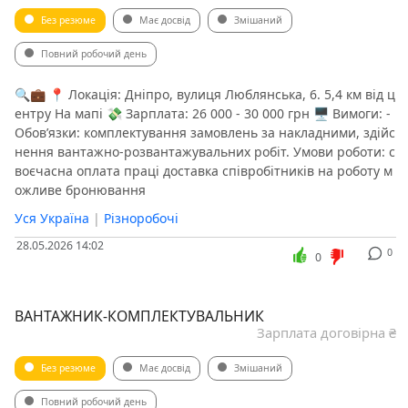
Без резюме
Має досвід
Змішаний
Повний робочий день
🔍💼 📍 Локація: Дніпро, вулиця Люблянська, 6. 5,4 км від ц
ентру На мапі 💸 Зарплата: 26 000 - 30 000 грн 🖥 Вимоги: -
Обов’язки: комплектування замовлень за накладними, здійс
нення вантажно-розвантажувальних робіт. Умови роботи: с
воєчасна оплата праці доставка співробітників на роботу м
ожливе бронювання
Уся Україна
|
Різноробочі
28.05.2026 14:02
0
0
ВАНТАЖНИК-КОМПЛЕКТУВАЛЬНИК
Зарплата договірна ₴
Без резюме
Має досвід
Змішаний
Повний робочий день