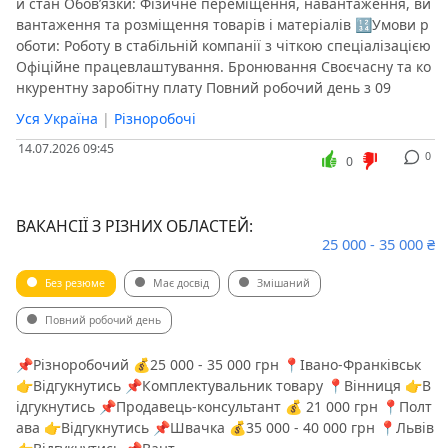
й стан ️Обов’язки: Фізичне переміщення, навантаження, ви
вантаження та розміщення товарів і матеріалів 🔢Умови р
оботи: Роботу в стабільній компанії з чіткою спеціалізацією
Офіційне працевлаштування. Бронювання Своєчасну та ко
нкурентну заробітну плату Повний робочий день з 09
Уся Україна
|
Різноробочі
14.07.2026 09:45
0
0
ВАКАНСІЇ З РІЗНИХ ОБЛАСТЕЙ:
25 000 - 35 000 ₴
Без резюме
Має досвід
Змішаний
Повний робочий день
📌Різноробочий 💰25 000 - 35 000 грн 📍Івано-Франківськ
👉Відгукнутись 📌Комплектувальник товару 📍Вінниця 👉В
ідгукнутись 📌Продавець-консультант 💰 21 000 грн 📍Полт
ава 👉Відгукнутись 📌Швачка 💰35 000 - 40 000 грн 📍Львів