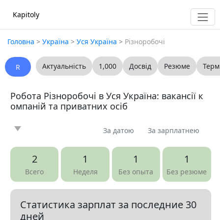
Kapitoly
Головна
>
Україна
>
Уся Україна
>
Різноробочі
Актуальність
1,000
Досвід
Резюме
Терм
R
Робота Різноробочі в Уся Україна: вакансії к
омпаній та приватних осіб
За датою
За зарплатнею
Новина
Стаття
Пропоную
Шукаю
0
0
0
0
2
1
1
1
Запитання
Вакансія
Резюме
0
7
0
Всего
Неделя
Без опыта
Без резюме
Все
Статистика зарплат за последние 30
Показать все разделы
▼
дней