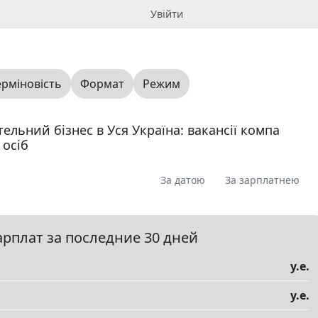
Увійти
ерміновість
Формат
Режим
тельний бізнес в Уся Україна: вакансії компа
 осіб
За датою
За зарплатнею
я
Пропоную
Шукаю
Запитання
0
0
0
0
ме
0
арплат за последние 30 дней
у.е.
у.е.
елы
▼