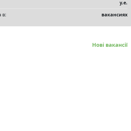
у.е.
 в:
вакансиях
Нові вакансії