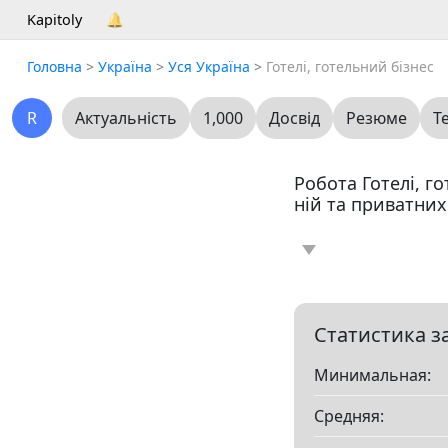
Kapitoly
🔔
Головна
>
Україна
>
Уся Україна
>
Готелі, готельний бізнес
R
Актуальність
1,000
Досвід
Резюме
Т
Робота Готелі, го
ній та приватних
Новина
Статт
0
Вакансія
Резю
0
Статистика з
Минимальная:
Все
Средняя:
Показать все разд