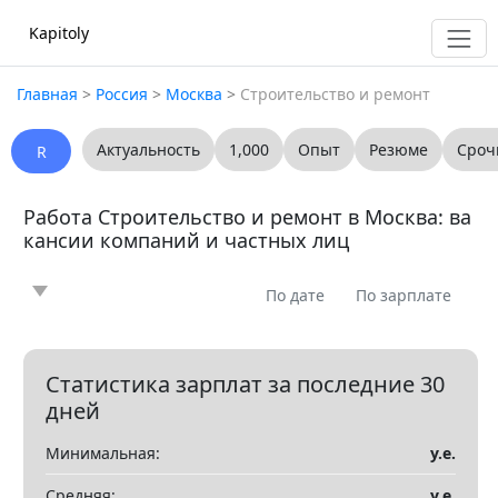
Kapitoly
Главная
>
Россия
>
Москва
>
Строительство и ремонт
Актуальность
1,000
Опыт
Резюме
Сроч
R
Работа Строительство и ремонт в Москва: ва
кансии компаний и частных лиц
По дате
По зарплате
Новость
Статья
Предлагаю
Ищу
0
0
0
0
Вопрос
Вакансия
Резюме
0
0
0
Статистика зарплат за последние 30
дней
Все
Минимальная:
у.е.
Показать все разделы
▼
Средняя:
у.е.