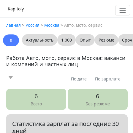
Kapitoly
Главная
>
Россия
>
Москва
>
Авто, мото, сервис
Актуальность
1,000
Опыт
Резюме
Сроч
R
Работа Авто, мото, сервис в Москва: ваканси
и компаний и частных лиц
По дате
По зарплате
Новость
Статья
Предлагаю
Ищу
0
0
0
0
6
6
Вопрос
Вакансия
Резюме
0
6
0
Всего
Без резюме
Все
Статистика зарплат за последние 30
Показать все разделы
▼
дней