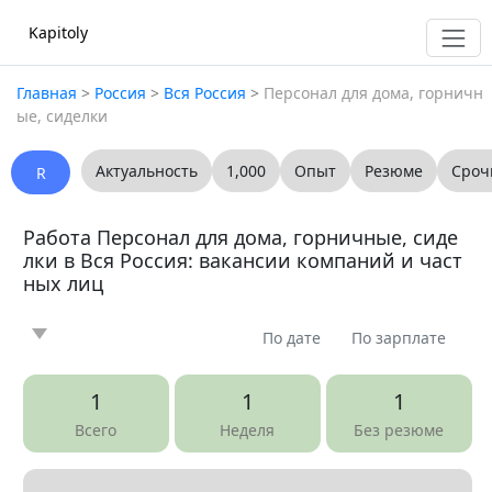
Kapitoly
Главная
>
Россия
>
Вся Россия
>
Персонал для дома, горничн
ые, сиделки
Актуальность
1,000
Опыт
Резюме
Сроч
R
Работа Персонал для дома, горничные, сиде
лки в Вся Россия: вакансии компаний и част
ных лиц
По дате
По зарплате
Новость
Статья
Предлагаю
Ищу
0
0
0
0
1
1
1
Вопрос
Вакансия
Резюме
0
1
0
Всего
Неделя
Без резюме
Все