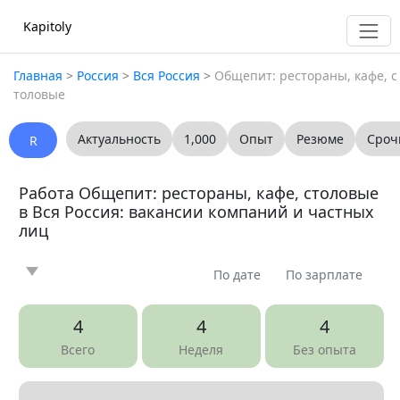
Kapitoly
Главная
>
Россия
>
Вся Россия
>
Общепит: рестораны, кафе, с
толовые
Актуальность
1,000
Опыт
Резюме
Сроч
R
Работа Общепит: рестораны, кафе, столовые
в Вся Россия: вакансии компаний и частных
лиц
По дате
По зарплате
Новость
Статья
Предлагаю
Ищу
0
0
0
0
4
4
4
Вопрос
Вакансия
Резюме
0
10
0
Всего
Неделя
Без опыта
Все