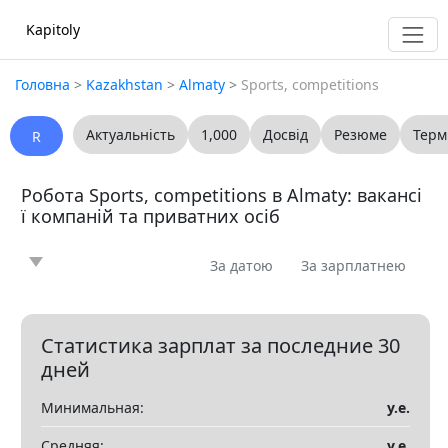
Kapitoly
Головна
>
Kazakhstan
>
Almaty
>
Sports, competitions
Актуальність
1,000
Досвід
Резюме
Терм
R
Робота Sports, competitions в Almaty: вакансі
ї компаній та приватних осіб
За датою
За зарплатнею
Новина
Стаття
Пропоную
Шукаю
0
0
0
0
Запитання
Вакансія
Резюме
0
0
0
Статистика зарплат за последние 30
дней
Все
Минимальная:
у.е.
Показать все разделы
▼
Средняя:
у.е.