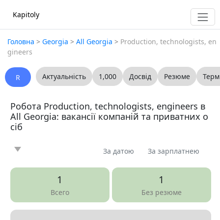
Kapitoly
Головна
>
Georgia
>
All Georgia
>
Production, technologists, en
gineers
Актуальність
1,000
Досвід
Резюме
Терм
R
Робота Production, technologists, engineers в
All Georgia: вакансії компаній та приватних о
сіб
За датою
За зарплатнею
Новина
Стаття
Пропоную
Шукаю
0
0
0
0
1
1
Запитання
Вакансія
Резюме
0
2
0
Всего
Без резюме
Все