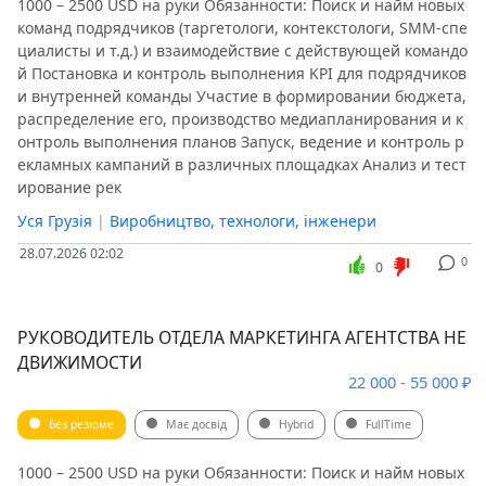
1000 – 2500 USD на руки Обязанности: Поиск и найм новых
команд подрядчиков (таргетологи, контекстологи, SMM-спе
циалисты и т.д.) и взаимодействие с действующей командо
й Постановка и контроль выполнения KPI для подрядчиков
и внутренней команды Участие в формировании бюджета,
распределение его, производство медиапланирования и к
онтроль выполнения планов Запуск, ведение и контроль р
екламных кампаний в различных площадках Анализ и тест
ирование рек
Уся Грузія
|
Виробництво, технологи, інженери
28.07.2026 02:02
0
0
РУКОВОДИТЕЛЬ ОТДЕЛА МАРКЕТИНГА АГЕНТСТВА НЕ
ДВИЖИМОСТИ
22 000 - 55 000 ₽
Без резюме
Має досвід
Hybrid
FullTime
1000 – 2500 USD на руки Обязанности: Поиск и найм новых