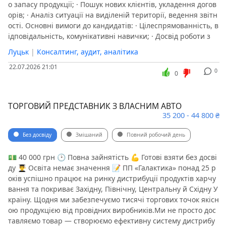
о запасу продукції; · Пошук нових клієнтів, укладення догов
орів; · Аналіз ситуації на виділеній території, ведення звітн
ості. Основні вимоги до кандидатів: · Цілеспрямованність, в
ідповідальність, комунікативні навички; · Досвід роботи з
Луцьк
|
Консалтинг, аудит, аналітика
22.07.2026 21:01
0
0
ТОРГОВИЙ ПРЕДСТАВНИК З ВЛАСНИМ АВТО
35 200 - 44 800 ₴
Без досвіду
Змішаний
Повний робочий день
💵 40 000 грн 🕑 Повна зайнятість 💪 Готові взяти без досві
ду 👨‍🎓 Освіта немає значення 📝 ПП «Галактика» понад 25 р
оків успішно працює на ринку дистрибуції продуктів харчу
вання та покриває Західну, Північну, Центральну й Східну У
країну. Щодня ми забезпечуємо тисячі торгових точок якісн
ою продукцією від провідних виробників.Ми не просто дос
тавляємо товар — створюємо ефективну систему дистрибу