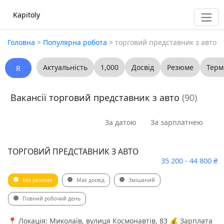
Kapitoly
Головна
>
Популярна робота
>
торговий представник з авто
Актуальність
1,000
Досвід
Резюме
Терм
R
Вакансії торговий представник з авто
(90)
За датою
За зарплатнею
ТОРГОВИЙ ПРЕДСТАВНИК З АВТО
35 200 - 44 800 ₴
Без резюме
Має досвід
Змішаний
Повний робочий день
📍 Локація: Миколаїв, вулиця Космонавтів, 83 💰 Зарплата