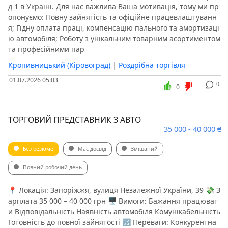
д 1 в Україні. Для нас важлива Ваша мотивація, тому ми пр
опонуємо: Повну зайнятість та офіційне працевлаштуванн
я; Гідну оплата праці, компенсацію пального та амортизаці
ю автомобіля; Роботу з унікальним товарним асортиментом
та професійними пар
Кропивницький (Кіровоград)
|
Роздрібна торгівля
01.07.2026 05:03
0
0
ТОРГОВИЙ ПРЕДСТАВНИК З АВТО
35 000 - 40 000 ₴
Без резюме
Має досвід
Змішаний
Повний робочий день
📍 Локація: Запоріжжя, вулиця Незалежної України, 39 💸 З
арплата 35 000 – 40 000 грн 🖥 Вимоги: Бажання працюват
и Відповідальність Наявність автомобіля Комунікабельність
Готовність до повної зайнятості 🔢 Переваги: Конкурентна