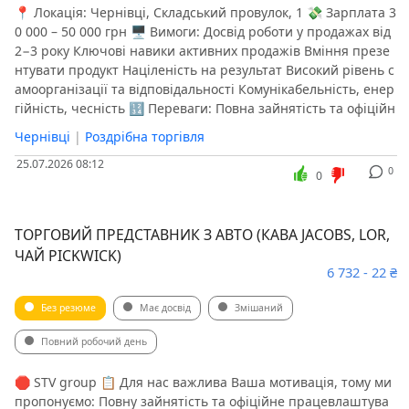
📍 Локація: Чернівці, Складський провулок, 1 💸 Зарплата 3
0 000 – 50 000 грн 🖥 Вимоги: Досвід роботи у продажах від
2−3 року Ключові навики активних продажів Вміння презе
нтувати продукт Націленість на результат Високий рівень с
амоорганізації та відповідальності Комунікабельність, енер
гійність, чесність 🔢 Переваги: Повна зайнятість та офіційн
Чернівці
|
Роздрібна торгівля
25.07.2026 08:12
0
0
ТОРГОВИЙ ПРЕДСТАВНИК З АВТО (КАВА JACOBS, LOR,
ЧАЙ PICKWICK)
6 732 - 22 ₴
Без резюме
Має досвід
Змішаний
Повний робочий день
🛑 STV group 📋 Для нас важлива Ваша мотивація, тому ми
пропонуємо: Повну зайнятість та офіційне працевлаштува