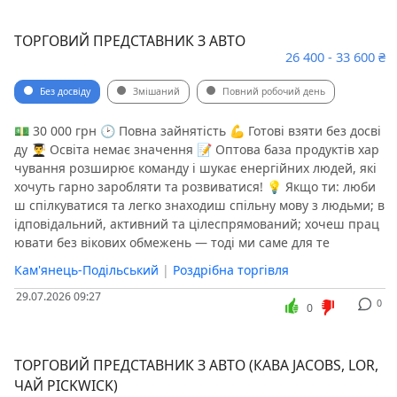
ТОРГОВИЙ ПРЕДСТАВНИК З АВТО
26 400 - 33 600 ₴
Без досвіду
Змішаний
Повний робочий день
💵 30 000 грн 🕑 Повна зайнятість 💪 Готові взяти без досві
ду 👨‍🎓 Освіта немає значення 📝 Оптова база продуктів хар
чування розширює команду і шукає енергійних людей, які
хочуть гарно заробляти та розвиватися! 💡 Якщо ти: люби
ш спілкуватися та легко знаходиш спільну мову з людьми; в
ідповідальний, активний та цілеспрямований; хочеш прац
ювати без вікових обмежень — тоді ми саме для те
Кам'янець-Подільський
|
Роздрібна торгівля
29.07.2026 09:27
0
0
ТОРГОВИЙ ПРЕДСТАВНИК З АВТО (КАВА JACOBS, LOR,
ЧАЙ PICKWICK)