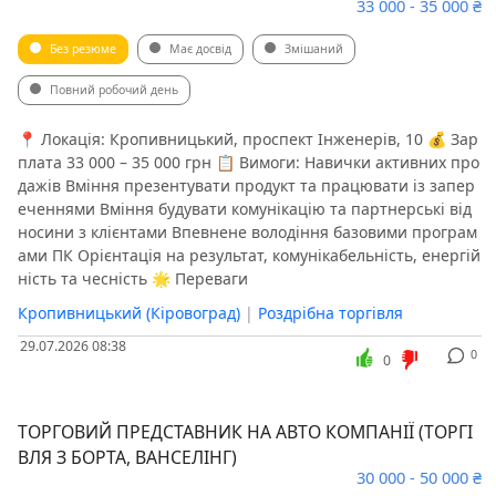
33 000 - 35 000 ₴
Без резюме
Має досвід
Змішаний
Повний робочий день
📍 Локація: Кропивницький, проспект Інженерів, 10 💰 Зар
плата 33 000 – 35 000 грн 📋 Вимоги: Навички активних про
дажів Вміння презентувати продукт та працювати із запер
еченнями Вміння будувати комунікацію та партнерські від
носини з клієнтами Впевнене володіння базовими програм
ами ПК Орієнтація на результат, комунікабельність, енергій
ність та чесність 🌟 Переваги
Кропивницький (Кіровоград)
|
Роздрібна торгівля
29.07.2026 08:38
0
0
ТОРГОВИЙ ПРЕДСТАВНИК НА АВТО КОМПАНІЇ (ТОРГІ
ВЛЯ З БОРТА, ВАНСЕЛІНГ)
30 000 - 50 000 ₴