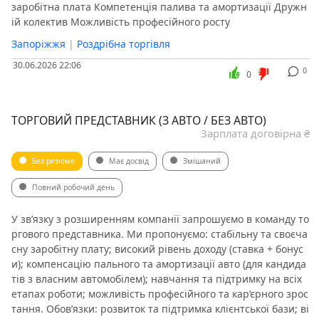
заробітна плата Компетенція палива та амортизації Дружн
ій колектив Можливість професійного росту
Запоріжжя
|
Роздрібна торгівля
30.06.2026 22:06
0
0
ТОРГОВИЙ ПРЕДСТАВНИК (З АВТО / БЕЗ АВТО)
Зарплата договірна ₴
Без резюме
Має досвід
Змішаний
Повний робочий день
У зв’язку з розширенням компанії запрошуємо в команду то
ргового представника. Ми пропонуємо: стабільну та своєча
сну заробітну плату; високий рівень доходу (ставка + бонус
и); компенсацію пального та амортизації авто (для кандида
тів з власним автомобілем); навчання та підтримку на всіх
етапах роботи; можливість професійного та кар’єрного зрос
тання. Обов’язки: розвиток та підтримка клієнтської бази; ві