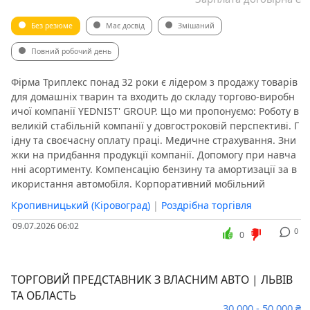
Без резюме
Має досвід
Змішаний
Повний робочий день
Фірма Триплекс понад 32 роки є лідером з продажу товарів
для домашніх тварин та входить до складу торгово-виробн
ичої компанії YEDNIST' GROUP. Що ми пропонуємо: Роботу в
великій стабільній компанії у довгостроковій перспективі. Г
ідну та своєчасну оплату праці. Медичне страхування. Зни
жки на придбання продукції компанії. Допомогу при навча
нні асортименту. Компенсацію бензину та амортизації за в
икористання автомобіля. Корпоративний мобільний
Кропивницький (Кіровоград)
|
Роздрібна торгівля
09.07.2026 06:02
0
0
ТОРГОВИЙ ПРЕДСТАВНИК З ВЛАСНИМ АВТО | ЛЬВІВ
ТА ОБЛАСТЬ
30 000 - 50 000 ₴