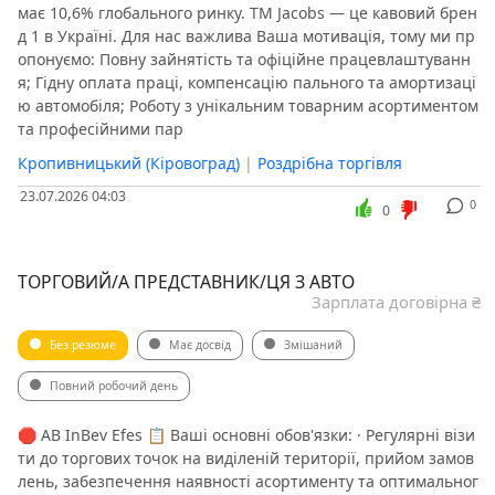
має 10,6% глобального ринку. ТМ Jacobs — це кавовий брен
д 1 в Україні. Для нас важлива Ваша мотивація, тому ми пр
опонуємо: Повну зайнятість та офіційне працевлаштуванн
я; Гідну оплата праці, компенсацію пального та амортизаці
ю автомобіля; Роботу з унікальним товарним асортиментом
та професійними пар
Кропивницький (Кіровоград)
|
Роздрібна торгівля
23.07.2026 04:03
0
0
ТОРГОВИЙ/А ПРЕДСТАВНИК/ЦЯ З АВТО
Зарплата договірна ₴
Без резюме
Має досвід
Змішаний
Повний робочий день
🛑 AB InBev Efes 📋 Ваші основні обов'язки: · Регулярні візи
ти до торгових точок на виділеній території, прийом замов
лень, забезпечення наявності асортименту та оптимальног