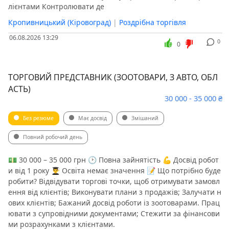
лієнтами Контролювати де
Кропивницький (Кіровоград)
|
Роздрібна торгівля
06.08.2026 13:29
0
0
ТОРГОВИЙ ПРЕДСТАВНИК (ЗООТОВАРИ, З АВТО, ОБЛ
АСТЬ)
30 000 - 35 000 ₴
Без резюме
Має досвід
Змішаний
Повний робочий день
💵 30 000 – 35 000 грн 🕑 Повна зайнятість 💪 Досвід робот
и від 1 року 👨‍🎓 Освіта немає значення 📝 Що потрібно буде
робити? Відвідувати торгові точки, щоб отримувати замовл
ення від клієнтів; Виконувати плани з продажів; Залучати н
ових клієнтів; Бажаний досвід роботи із зоотоварами. Прац
ювати з супровідними документами; Стежити за фінансови
ми розрахунками з клієнтами.