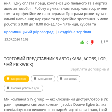
ння; Гідну оплата праці, компенсацію пального та амортиз
ацію автомобіля; Роботу з унікальним товарним асортимен
том та професійними партнерами; Програми розвитку та п
ольові навчання; Кар'єрне та професійне зростання. Умови
роботи: з 9.00 до 18.00 понеділок-п'ятниця, субота та
Кропивницький (Кіровоград)
|
Роздрібна торгівля
23.07.2026 15:03
0
0
ТОРГОВИЙ ПРЕДСТАВНИК З АВТО (КАВА JACOBS, LOR,
ЧАЙ PICKWICK)
Зарплата договірна ₴
Без резюме
Має досвід
Змішаний
Повний робочий день
Ми компанія STV group — ексклюзивний дистриб’ютор в Ук
раїні провідної світової компанії Jacobs Douwe Egberts, яка
спеціалізується виключно на виробництві кави і чаю, і зай