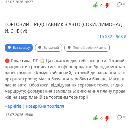
13.07.2026 18:27
0
0
ТОРГОВИЙ ПРЕДСТАВНИК З АВТО (СОКИ, ЛИМОНАД
И, СНЕКИ)
15 532 - 968 ₴
Без досвіду
Змішаний
Повний робочий день
🛑 Галактика, ПП 📋 Ця вакансія для тебе, якщо ти: Готовий
працювати і розвиватися в сфері продажів брендів міжнар
одної компанії; Комунікабельний, готовий до навчання та к
ар'єрного росту; Маєш бажання заробляти більше; Маєш в
ласне авто. Обов’язки: відвідування торгових точок, згідно
маршруту; формування замовлень; виконання плану прода
жів на закріпленій за торговим території
Чернігів
|
Роздрібна торгівля
13.07.2026 15:00
0
0