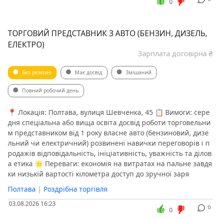
0
ТОРГОВИЙ ПРЕДСТАВНИК З АВТО (БЕНЗИН, ДИЗЕЛЬ,
ЕЛЕКТРО)
Зарплата договірна ₴
Без резюме
Має досвід
Змішаний
Повний робочий день
📍 Локація: Полтава, вулиця Шевченка, 45 📋 Вимоги: сере
дня спеціальна або вища освіта досвід роботи торговельни
м представником від 1 року власне авто (бензиновий, дизе
льний чи електричний) розвинені навички переговорів і п
родажів відповідальність, ініціативність, уважність та ділов
а етика 🌟 Переваги: економія на витратах на пальне завдя
ки низькій вартості кілометра доступ до зручної заря
Полтава
|
Роздрібна торгівля
03.08.2026 16:23
0
0