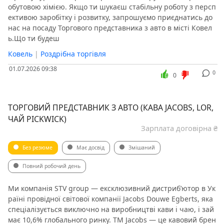
обутовою хімією. Якщо ти шукаєш стабільну роботу з персп
ективою заробітку і розвитку, запрошуємо приєднатись до
нас на посаду Торгового представника з авто в місті Ковел
ь.Що ти будеш
Ковель
|
Роздрібна торгівля
01.07.2026 09:38
0
0
ТОРГОВИЙ ПРЕДСТАВНИК З АВТО (КАВА JACOBS, LOR,
ЧАЙ PICKWICK)
Зарплата договірна ₴
Без резюме
Має досвід
Змішаний
Повний робочий день
Ми компанія STV group — ексклюзивний дистриб’ютор в Ук
раїні провідної світової компанії Jacobs Douwe Egberts, яка
спеціалізується виключно на виробництві кави і чаю, і зай
має 10,6% глобального ринку. ТМ Jacobs — це кавовий брен