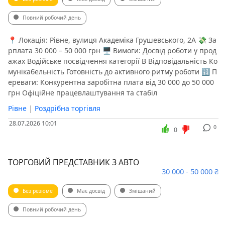
Повний робочий день
📍 Локація: Рівне, вулиця Академіка Грушевського, 2А 💸 За
рплата 30 000 – 50 000 грн 🖥 Вимоги: Досвід роботи у прод
ажах Водійське посвідчення категорії В Відповідальність Ко
мунікабельність Готовність до активного ритму роботи 🔢 П
ереваги: Конкурентна заробітна плата від 30 000 до 50 000
грн Офіційне працевлаштування та стабіл
Рівне
|
Роздрібна торгівля
28.07.2026 10:01
0
0
ТОРГОВИЙ ПРЕДСТАВНИК З АВТО
30 000 - 50 000 ₴
Без резюме
Має досвід
Змішаний
Повний робочий день