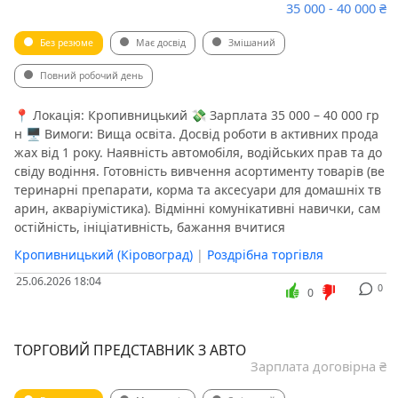
35 000 - 40 000 ₴
Без резюме
Має досвід
Змішаний
Повний робочий день
📍 Локація: Кропивницький 💸 Зарплата 35 000 – 40 000 гр
н 🖥 Вимоги: Вища освіта. Досвід роботи в активних прода
жах від 1 року. Наявність автомобіля, водійських прав та до
свіду водіння. Готовність вивчення асортименту товарів (ве
теринарні препарати, корма та аксесуари для домашніх тв
арин, акваріумістика). Відмінні комунікативні навички, сам
остійність, ініціативність, бажання вчитися
Кропивницький (Кіровоград)
|
Роздрібна торгівля
25.06.2026 18:04
0
0
ТОРГОВИЙ ПРЕДСТАВНИК З АВТО
Зарплата договірна ₴