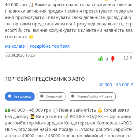
40 000 грн 📋 Вимоги: орієнтованість на споживача ключов
і навички активних продаж і вміння презентувати товар вм
іння прогнозувати і планувати свою діяльність досвід робо
ти торговим представником від 1 року відповідальність, стр
есостійкість, вміння комунікувати з клієнтами наявність вла
сного авто 🌟
Миколаїв
|
Роздрібна торгівля
08.08.2026 16:25
0
0
ТОРГОВИЙ ПРЕДСТАВНИК З АВТО
40 000 - 45 000 ₴
Без досвіду
Змішаний
Повний робочий день
💵 40 000 – 45 000 грн 🕑 Повна зайнятість 💪 Готові взяти
без досвіду 👨‍🎓 Вища освіта 📝 РОШЕН-ЗОДІАК — офіційний
дистриб’ютор Міжнародної Кондитерської Корпорації «ROS
HEN», оголошує набір на посаду «». Умови роботи: Заробітн
а плата 40000 грн ./ 45000 (повністю офіційну) з прозорою і