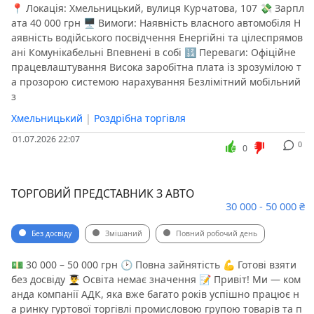
📍 Локація: Хмельницький, вулиця Курчатова, 107 💸 Зарпл
ата 40 000 грн 🖥 Вимоги: Наявність власного автомобіля Н
аявність водійського посвідчення Енергійні та цілеспрямов
ані Комунікабельні Впевнені в собі 🔢 Переваги: Офіційне
працевлаштування Висока заробітна плата із зрозумілою т
а прозорою системою нарахування Безлімітний мобільний
з
Хмельницький
|
Роздрібна торгівля
01.07.2026 22:07
0
0
ТОРГОВИЙ ПРЕДСТАВНИК З АВТО
30 000 - 50 000 ₴
Без досвіду
Змішаний
Повний робочий день
💵 30 000 – 50 000 грн 🕑 Повна зайнятість 💪 Готові взяти
без досвіду 👨‍🎓 Освіта немає значення 📝 Привіт! Ми — ком
анда компанії АДК, яка вже багато років успішно працює н
а ринку гуртової торгівлі промисловою групою товарів та п