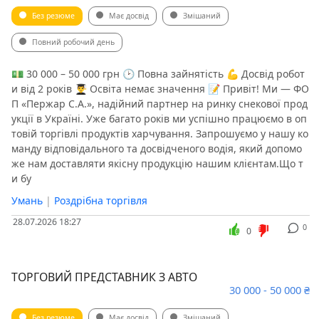
Без резюме
Має досвід
Змішаний
Повний робочий день
💵 30 000 – 50 000 грн 🕑 Повна зайнятість 💪 Досвід робот
и від 2 років 👨‍🎓 Освіта немає значення 📝 Привіт! Ми — ФО
П «Пержар С.А.», надійний партнер на ринку снекової прод
укції в Україні. Уже багато років ми успішно працюємо в оп
товій торгівлі продуктів харчування. Запрошуємо у нашу ко
манду відповідального та досвідченого водія, який допомо
же нам доставляти якісну продукцію нашим клієнтам.Що т
и бу
Умань
|
Роздрібна торгівля
28.07.2026 18:27
0
0
ТОРГОВИЙ ПРЕДСТАВНИК З АВТО
30 000 - 50 000 ₴
Без резюме
Має досвід
Змішаний