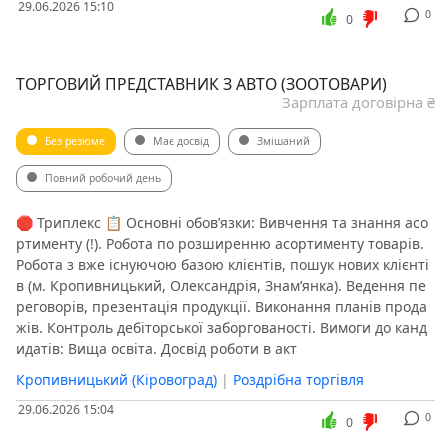
29.06.2026 15:10
0
0
ТОРГОВИЙ ПРЕДСТАВНИК З АВТО (ЗООТОВАРИ)
Зарплата договірна ₴
Без резюме
Має досвід
Змішаний
Повний робочий день
🛑 Триплекс 📋 Основні обов’язки: Вивчення та знання асо
ртименту (!). Робота по розширенню асортименту товарів.
Робота з вже існуючою базою клієнтів, пошук нових клієнті
в (м. Кропивницький, Олександрія, Знам’янка). Ведення пе
реговорів, презентація продукції. Виконання планів прода
жів. Контроль дебіторської заборгованості. Вимоги до канд
идатів: Вища освіта. Досвід роботи в акт
Кропивницький (Кіровоград)
|
Роздрібна торгівля
29.06.2026 15:04
0
0