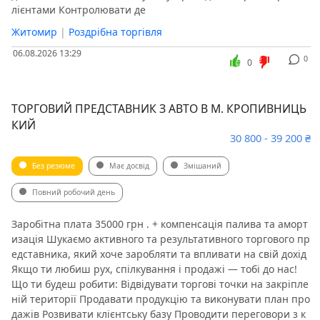
лієнтами Контролювати де
Житомир
|
Роздрібна торгівля
06.08.2026 13:29
0
0
ТОРГОВИЙ ПРЕДСТАВНИК З АВТО В М. КРОПИВНИЦЬ
КИЙ
30 800 - 39 200 ₴
Без резюме
Має досвід
Змішаний
Повний робочий день
Заробітна плата 35000 грн . + компенсація палива та аморт
изація Шукаємо активного та результативного торгового пр
едставника, який хоче заробляти та впливати на свій дохід
Якщо ти любиш рух, спілкування і продажі — тобі до нас!
Що ти будеш робити: Відвідувати торгові точки на закріпле
ній території Продавати продукцію та виконувати план про
дажів Розвивати клієнтську базу Проводити переговори з к