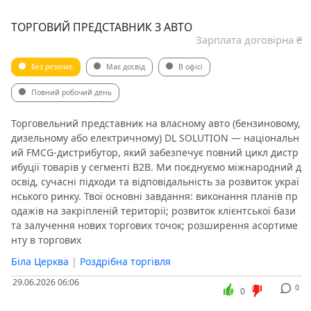
ТОРГОВИЙ ПРЕДСТАВНИК З АВТО
Зарплата договірна ₴
Без резюме
Має досвід
В офісі
Повний робочий день
Торговельний представник на власному авто (бензиновому,
дизельному або електричному) DL SOLUTION — національн
ий FMCG-дистрибутор, який забезпечує повний цикл дистр
ибуції товарів у сегменті B2B. Ми поєднуємо міжнародний д
освід, сучасні підходи та відповідальність за розвиток украї
нського ринку. Твої основні завдання: виконання планів пр
одажів на закріпленій території; розвиток клієнтської бази
та залучення нових торгових точок; розширення асортиме
нту в торгових
Біла Церква
|
Роздрібна торгівля
29.06.2026 06:06
0
0