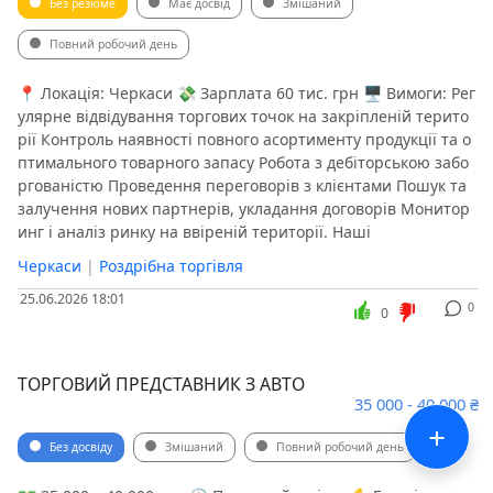
Без резюме
Має досвід
Змішаний
Повний робочий день
📍 Локація: Черкаси 💸 Зарплата 60 тис. грн 🖥 Вимоги: Рег
улярне відвідування торгових точок на закріпленій терито
рії Контроль наявності повного асортименту продукції та о
птимального товарного запасу Робота з дебіторською забо
ргованістю Проведення переговорів з клієнтами Пошук та
залучення нових партнерів, укладання договорів Монитор
инг і аналіз ринку на ввіреній території. Наші
Черкаси
|
Роздрібна торгівля
25.06.2026 18:01
0
0
ТОРГОВИЙ ПРЕДСТАВНИК З АВТО
35 000 - 40 000 ₴
+
Без досвіду
Змішаний
Повний робочий день