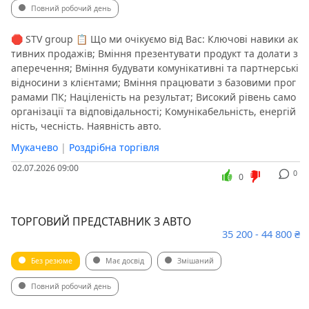
Повний робочий день
🛑 STV group 📋 Що ми очікуємо від Вас: Ключові навики ак
тивних продажів; Вміння презентувати продукт та долати з
аперечення; Вміння будувати комунікативні та партнерські
відносини з клієнтами; Вміння працювати з базовими прог
рамами ПК; Націленість на результат; Високий рівень само
організації та відповідальності; Комунікабельність, енергій
ність, чесність. Наявність авто.
Мукачево
|
Роздрібна торгівля
02.07.2026 09:00
0
0
ТОРГОВИЙ ПРЕДСТАВНИК З АВТО
35 200 - 44 800 ₴
Без резюме
Має досвід
Змішаний
Повний робочий день