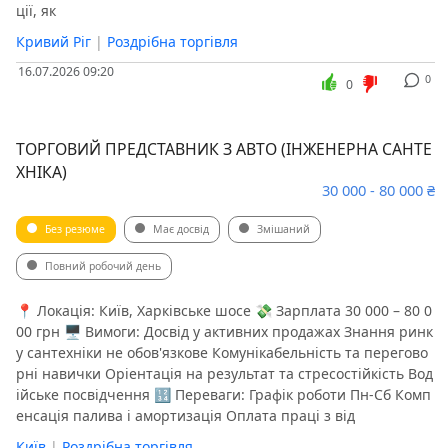
ції, як
Кривий Ріг
|
Роздрібна торгівля
16.07.2026 09:20
0
0
ТОРГОВИЙ ПРЕДСТАВНИК З АВТО (ІНЖЕНЕРНА САНТЕ
ХНІКА)
30 000 - 80 000 ₴
Без резюме
Має досвід
Змішаний
Повний робочий день
📍 Локація: Київ, Харківське шосе 💸 Зарплата 30 000 – 80 0
00 грн 🖥 Вимоги: Досвід у активних продажах Знання ринк
у сантехніки не обов'язкове Комунікабельність та перегово
рні навички Оріентація на результат та стресостійкість Вод
ійське посвідчення 🔢 Переваги: Графік роботи Пн-Сб Комп
енсація палива і амортизація Оплата праці з від
Київ
|
Роздрібна торгівля