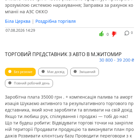
зрозумілою системою нарахування; Заправка за рахунок ко
мпанії на АЗС ОККО
Біла Церква
|
Роздрібна торгівля
07.08.2026 14:29
0
0
ТОРГОВИЙ ПРЕДСТАВНИК З АВТО В М.ЖИТОМИР
30 800 - 39 200 ₴
Без резюме
Має досвід
Змішаний
Повний робочий день
Заробітна плата 35000 грн . + компенсація палива та аморт
изація Шукаємо активного та результативного торгового пр
едставника, який хоче заробляти та впливати на свій дохід
Якщо ти любиш рух, спілкування і продажі — тобі до нас!
Що ти будеш робити: Відвідувати торгові точки на закріпле
ній території Продавати продукцію та виконувати план про
дажів Розвивати клієнтську базу Проводити переговори з к