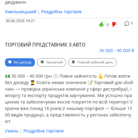
двідуванн
Хмельницький
|
Роздрібна торгівля
30.06.2026 18:21
0
0
ТОРГОВИЙ ПРЕДСТАВНИК З АВТО
30 000 - 40 000 ₴
Без досвіду
Змішаний
Повний робочий день
💵 30 000 – 40 000 грн 🕑 Повна зайнятість 💪 Готові взяти
без досвіду 👨‍🎓 Освіта немає значення 📝 Торговий дім «Бой
чак» — провідна українська компанія у сфері дистрибуції, і
мпорту та експорту продуктів харчування. Ми успішно пра
цюємо та забезпечуємо якісне покриття по всій території У
країни вже понад 18 років.У нашому портфелі — більше 15
00 видів продукції, а представленість у регіонах забезпечу
ют
Умань
|
Роздрібна торгівля