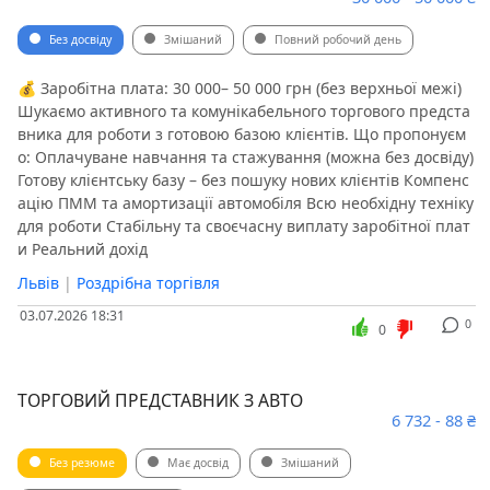
Без досвіду
Змішаний
Повний робочий день
💰 Заробітна плата: 30 000– 50 000 грн (без верхньої межі)
Шукаємо активного та комунікабельного торгового предста
вника для роботи з готовою базою клієнтів. Що пропонуєм
о: Оплачуване навчання та стажування (можна без досвіду)
Готову клієнтську базу – без пошуку нових клієнтів Компенс
ацію ПММ та амортизації автомобіля Всю необхідну техніку
для роботи Стабільну та своєчасну виплату заробітної плат
и Реальний дохід
Львів
|
Роздрібна торгівля
03.07.2026 18:31
0
0
ТОРГОВИЙ ПРЕДСТАВНИК З АВТО
6 732 - 88 ₴
Без резюме
Має досвід
Змішаний