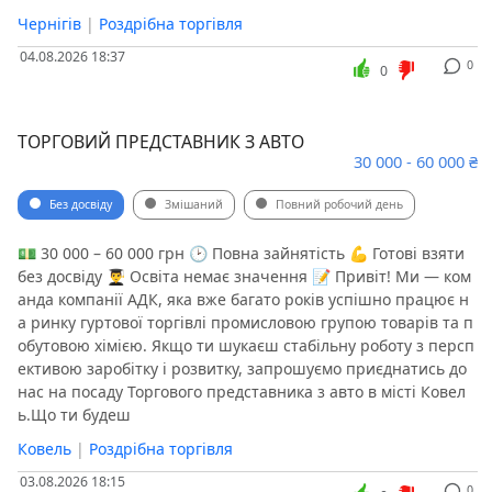
Чернігів
|
Роздрібна торгівля
04.08.2026 18:37
0
0
ТОРГОВИЙ ПРЕДСТАВНИК З АВТО
30 000 - 60 000 ₴
Без досвіду
Змішаний
Повний робочий день
💵 30 000 – 60 000 грн 🕑 Повна зайнятість 💪 Готові взяти
без досвіду 👨‍🎓 Освіта немає значення 📝 Привіт! Ми — ком
анда компанії АДК, яка вже багато років успішно працює н
а ринку гуртової торгівлі промисловою групою товарів та п
обутовою хімією. Якщо ти шукаєш стабільну роботу з персп
ективою заробітку і розвитку, запрошуємо приєднатись до
нас на посаду Торгового представника з авто в місті Ковел
ь.Що ти будеш
Ковель
|
Роздрібна торгівля
03.08.2026 18:15
0