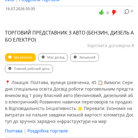
16.07.2026 05:35
0
0
ТОРГОВИЙ ПРЕДСТАВНИК З АВТО (БЕНЗИН, ДИЗЕЛЬ А
БО ЕЛЕКТРО)
Зарплата договірна ₴
Без резюме
Має досвід
Змішаний
Повний робочий день
📍 Локація: Полтава, вулиця Шевченка, 45 📋 Вимоги: Сере
дня спеціальна освіта Досвід роботи торговельним предста
вником від 1 року Власний авто (бензиновий, дизельний аб
о електричний) Розвинені навички переговорів та продажі
в Відповідальність Ініціативність 🌟 Переваги: Економія на
витратах на пальне завдяки низькій вартості кілометра Дос
туп до зручної зарядної інфраструктури на мар
Полтава
|
Роздрібна торгівля