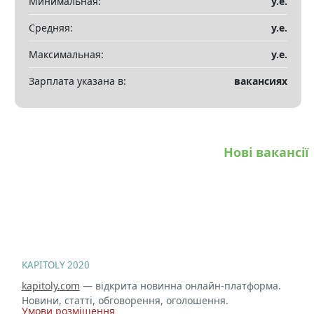
Минимальная:
у.е.
Показать все разделы
▼
Средняя:
у.е.
Максимальная:
у.е.
Зарплата указана в:
вакансиях
Нові вакансії
KAPITOLY 2020
kapitoly.com
— відкрита новинна онлайн-платформа.
Новини, статті, обговорення, оголошення.
Умови розміщення