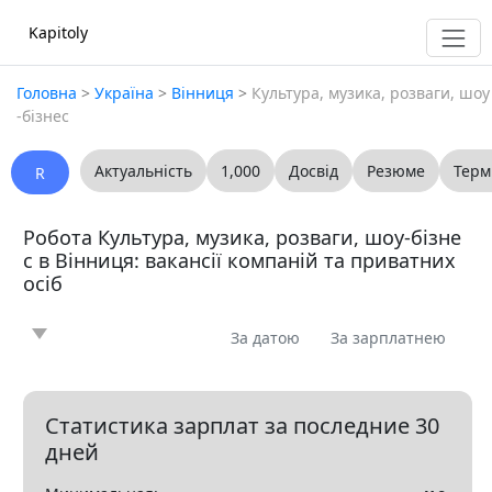
Kapitoly
Головна
>
Україна
>
Вінниця
>
Культура, музика, розваги, шоу
-бізнес
Актуальність
1,000
Досвід
Резюме
Терм
R
Робота Культура, музика, розваги, шоу-бізне
с в Вінниця: вакансії компаній та приватних
осіб
За датою
За зарплатнею
Новина
Стаття
Пропоную
Шукаю
0
0
0
0
Запитання
Вакансія
Резюме
0
0
0
Статистика зарплат за последние 30
дней
Все