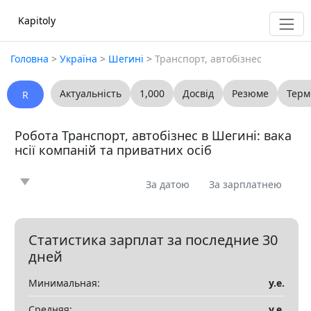
Kapitoly
Головна
>
Україна
>
Шегині
>
Транспорт, автобізнес
Актуальність
1,000
Досвід
Резюме
Терм
R
Робота Транспорт, автобізнес в Шегині: вака
нсії компаній та приватних осіб
За датою
За зарплатнею
Новина
Стаття
Пропоную
Шукаю
0
0
0
0
Запитання
Вакансія
Резюме
0
0
0
Статистика зарплат за последние 30
дней
Все
Минимальная:
у.е.
Показать все разделы
▼
Средняя:
у.е.