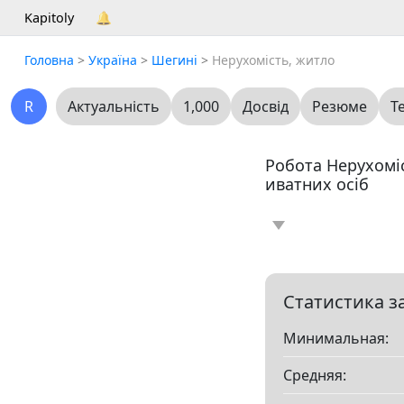
Kapitoly
🔔
Головна
>
Україна
>
Шегині
>
Нерухомість, житло
R
Актуальність
1,000
Досвід
Резюме
Т
Робота Нерухоміс
иватних осіб
Новина
Статт
0
Вакансія
Резю
0
Статистика з
Минимальная:
Все
Средняя:
Показать все разд