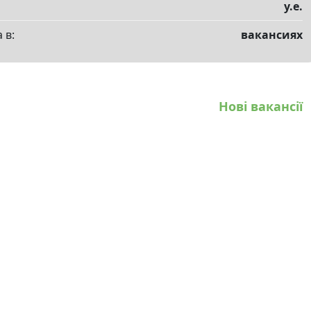
у.е.
 в:
вакансиях
Нові вакансії