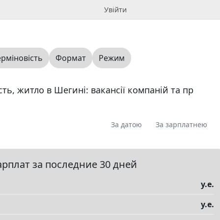
Увійти
ерміновість
Формат
Режим
ть, житло в Шегині: вакансії компаній та пр
За датою
За зарплатнею
я
Пропоную
Шукаю
Запитання
0
0
0
0
ме
0
арплат за последние 30 дней
у.е.
у.е.
елы
▼