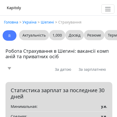
Kapitoly
Головна
>
Україна
>
Шегині
>
Страхування
Актуальність
1,000
Досвід
Резюме
Терм
R
Робота Страхування в Шегині: вакансії комп
аній та приватних осіб
За датою
За зарплатнею
Новина
Стаття
Пропоную
Шукаю
0
0
0
0
Запитання
Вакансія
Резюме
0
0
0
Статистика зарплат за последние 30
дней
Все
Минимальная:
у.е.
Показать все разделы
▼
Средняя:
у.е.