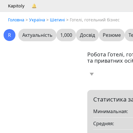
Kapitoly
🔔
Головна
>
Україна
>
Шегині
>
Готелі, готельний бізнес
R
Актуальність
1,000
Досвід
Резюме
Т
Робота Готелі, г
та приватних осі
Новина
Статт
0
Вакансія
Резю
0
Статистика з
Минимальная:
Все
Средняя:
Показать все разд