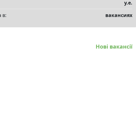
у.е.
 в:
вакансиях
Нові вакансії