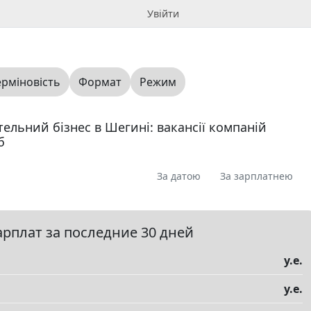
Увійти
ерміновість
Формат
Режим
отельний бізнес в Шегині: вакансії компаній
б
За датою
За зарплатнею
я
Пропоную
Шукаю
Запитання
0
0
0
0
ме
0
арплат за последние 30 дней
у.е.
у.е.
елы
▼