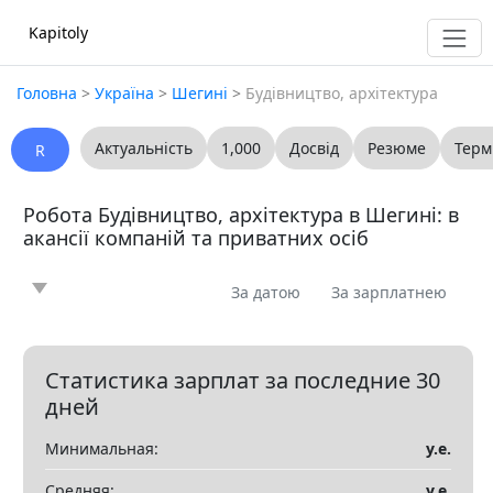
Kapitoly
Головна
>
Україна
>
Шегині
>
Будівництво, архітектура
Актуальність
1,000
Досвід
Резюме
Терм
R
Робота Будівництво, архітектура в Шегині: в
акансії компаній та приватних осіб
За датою
За зарплатнею
Новина
Стаття
Пропоную
Шукаю
0
0
0
0
Запитання
Вакансія
Резюме
0
0
0
Статистика зарплат за последние 30
дней
Все
Минимальная:
у.е.
Показать все разделы
▼
Средняя:
у.е.