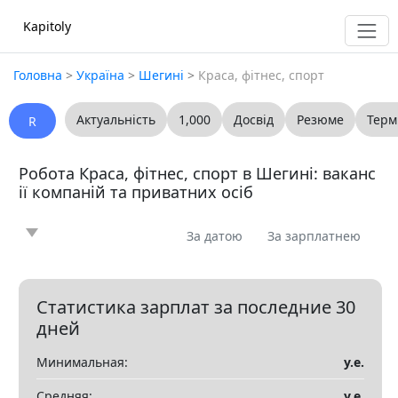
Kapitoly
Головна
>
Україна
>
Шегині
>
Краса, фітнес, спорт
Актуальність
1,000
Досвід
Резюме
Терм
R
Робота Краса, фітнес, спорт в Шегині: ваканс
ії компаній та приватних осіб
За датою
За зарплатнею
Новина
Стаття
Пропоную
Шукаю
0
0
0
0
Запитання
Вакансія
Резюме
0
0
0
Статистика зарплат за последние 30
дней
Все
Минимальная:
у.е.
Показать все разделы
▼
Средняя:
у.е.