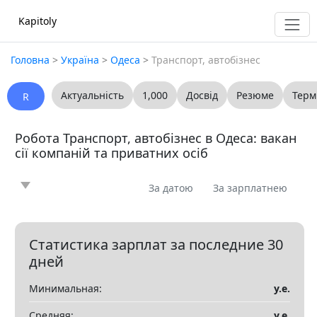
Kapitoly
Головна
>
Україна
>
Одеса
>
Транспорт, автобізнес
Актуальність
1,000
Досвід
Резюме
Терм
R
Робота Транспорт, автобізнес в Одеса: вакан
сії компаній та приватних осіб
За датою
За зарплатнею
Новина
Стаття
Пропоную
Шукаю
0
0
0
0
Запитання
Вакансія
Резюме
0
0
0
Статистика зарплат за последние 30
дней
Все
Минимальная:
у.е.
Показать все разделы
▼
Средняя:
у.е.