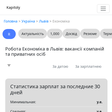
Kapitoly
Головна
>
Україна
>
Львів
>
Економіка
Актуальність
1,000
Досвід
Резюме
Терм
R
Робота Економіка в Львів: вакансії компаній
та приватних осіб
За датою
За зарплатнею
Новина
Стаття
Пропоную
Шукаю
0
0
0
0
Запитання
Вакансія
Резюме
0
0
0
Статистика зарплат за последние 30
дней
Все
Минимальная:
у.е.
Показать все разделы
▼
Средняя:
у.е.