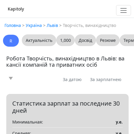
Kapitoly
Головна
>
Україна
>
Львів
>
Творчість, винахідництво
Актуальність
1,000
Досвід
Резюме
Терм
R
Робота Творчість, винахідництво в Львів: ва
кансії компаній та приватних осіб
За датою
За зарплатнею
Новина
Стаття
Пропоную
Шукаю
0
0
0
0
Запитання
Вакансія
Резюме
0
0
0
Статистика зарплат за последние 30
дней
Все
Минимальная:
у.е.
Показать все разделы
▼
Средняя:
у.е.