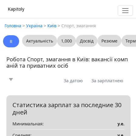
Kapitoly
Головна
>
Україна
>
Київ
>
Спорт, змагання
Актуальність
1,000
Досвід
Резюме
Терм
R
Робота Спорт, змагання в Київ: вакансії комп
аній та приватних осіб
За датою
За зарплатнею
Новина
Стаття
Пропоную
Шукаю
0
0
0
0
Запитання
Вакансія
Резюме
0
0
0
Статистика зарплат за последние 30
дней
Все
Минимальная:
у.е.
Показать все разделы
▼
Средняя:
у.е.