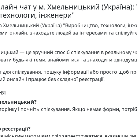
лайн чат у м. Хмельницький (Україна): 
технологи, інженери"
а Хмельницький (Україна) "Виробництво, технологи, ін
ми онлайн, знаходьте людей за інтересами та спілкуйт
ицький — це зручний спосіб спілкування в реальному ча
ати будь-які теми, знайомитися та знаходити однодумц
 для спілкування, пошуку інформації або просто щоб п
ий онлайн і працює без складної реєстрації.
ня
Хмельницький?
торінку і почніть спілкування. Якщо немає форми, потрі
 реєстрації?
ня міським чатом вам слід зареєструватися, вказавши ли