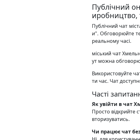
Публічний он
иробництво, 
Публічний чат міст
и". Обговорюйте те
реальному часі.
міський чат Хмельн
ут можна обговорюв
Використовуйте чат
ти час. Чат доступн
Часті запитан
Як увійти в чат 
Просто відкрийте с
вторизуватись.
Чи працює чат без
Ні, для користуван