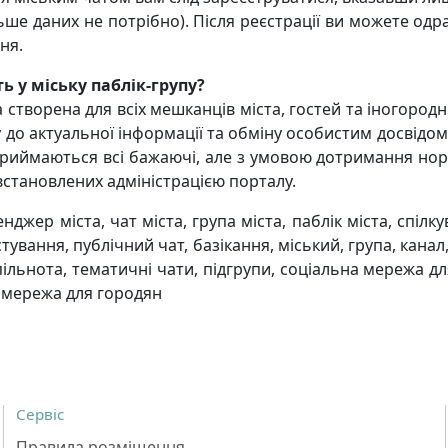
льше даних не потрібно). Після реєстрації ви можете одр
ня.
 у міську паблік-групу?
 створена для всіх мешканців міста, гостей та іногородн
 до актуальної інформації та обміну особистим досвідом
приймаються всі бажаючі, але з умовою дотримання нор
встановлених адміністрацією порталу.
джер міста, чат міста, група міста, паблік міста, спілк
тування, публічний чат, базікання, міський, група, канал
спільнота, тематичні чати, підгрупи, соціальна мережа д
 мережа для городян
Сервіс
Правила розміщення