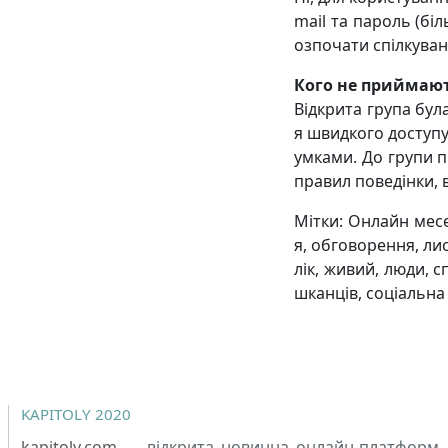
mail та пароль (бі
озпочати спілкуван
Кого не приймають
Відкрита група була
я швидкого доступу
умками. До групи 
правил поведінки, 
Мітки: Онлайн месен
я, обговорення, лис
лік, живий, люди, 
шканців, соціальна
KAPITOLY 2020
kapitoly.com
— відкрита новинна онлайн-платформ