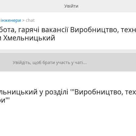
Увійти
 інженери
>
chat
бота, гарячі вакансії Виробництво, тех
ри Хмельницький
льницький у розділі '"Виробництво, те
и"'