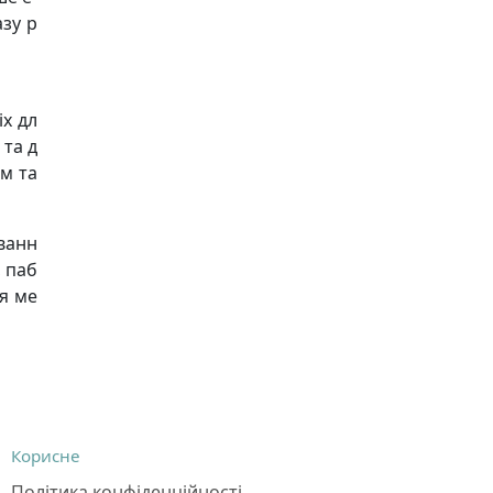
азу р
іх дл
 та д
м та
уванн
, паб
ля ме
Корисне
Політика конфіденційності