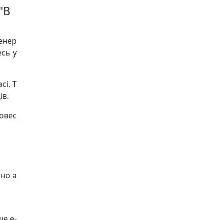
"В
женер
есь у
сі. Т
ів.
ровес
бно а
ше e-