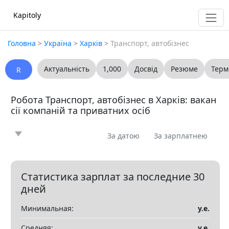
Kapitoly
Головна
>
Україна
>
Харків
>
Транспорт, автобізнес
Актуальність
1,000
Досвід
Резюме
Терм
R
Робота Транспорт, автобізнес в Харків: вакан
сії компаній та приватних осіб
За датою
За зарплатнею
Новина
Стаття
Пропоную
Шукаю
0
0
0
0
Запитання
Вакансія
Резюме
0
0
0
Статистика зарплат за последние 30
дней
Все
Минимальная:
у.е.
Показать все разделы
▼
Средняя:
у.е.