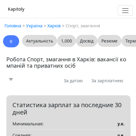
Kapitoly
Головна
>
Україна
>
Харків
>
Спорт, змагання
Актуальність
1,000
Досвід
Резюме
Терм
R
Робота Спорт, змагання в Харків: вакансії ко
мпаній та приватних осіб
За датою
За зарплатнею
Новина
Стаття
Пропоную
Шукаю
0
0
0
0
Запитання
Вакансія
Резюме
0
0
0
Статистика зарплат за последние 30
дней
Все
Минимальная:
у.е.
Показать все разделы
▼
Средняя:
у.е.