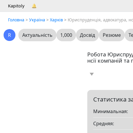
Kapitoly
🔔
Головна
>
Україна
>
Харків
>
Юриспруденція, адвокатура, но
R
Актуальність
1,000
Досвід
Резюме
Т
Робота Юриспруде
нсії компаній та
Новина
Статт
0
Вакансія
Резю
0
Статистика з
Минимальная:
Все
Средняя:
Показать все разд