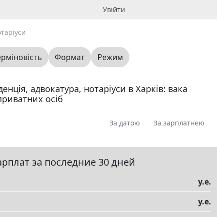
Увійти
таріуси
ерміновість
Формат
Режим
нція, адвокатура, нотаріуси в Харків: вака
 приватних осіб
За датою
За зарплатнею
я
Пропоную
Шукаю
Запитання
0
0
0
0
ме
0
арплат за последние 30 дней
у.е.
у.е.
елы
▼