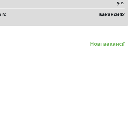
у.е.
 в:
вакансиях
Нові вакансії