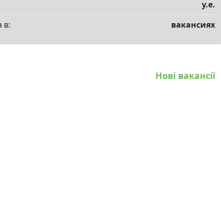
у.е.
 в:
вакансиях
Нові вакансії