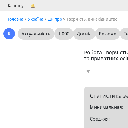
Kapitoly
🔔
Головна
>
Україна
>
Дніпро
>
Творчість, винахідництво
R
Актуальність
1,000
Досвід
Резюме
Т
Робота Творчість
та приватних осі
Новина
Статт
0
Вакансія
Резю
0
Статистика з
Минимальная:
Все
Средняя:
Показать все разд