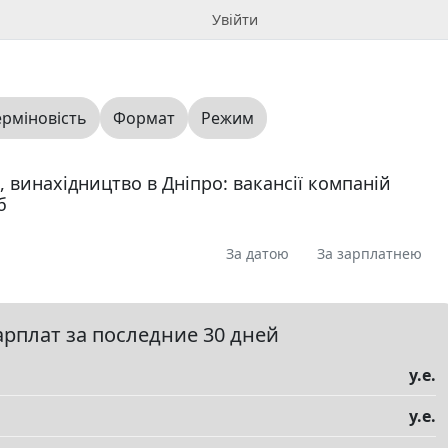
Увійти
ерміновість
Формат
Режим
, винахідництво в Дніпро: вакансії компаній
б
За датою
За зарплатнею
я
Пропоную
Шукаю
Запитання
0
0
0
0
ме
0
арплат за последние 30 дней
у.е.
у.е.
елы
▼