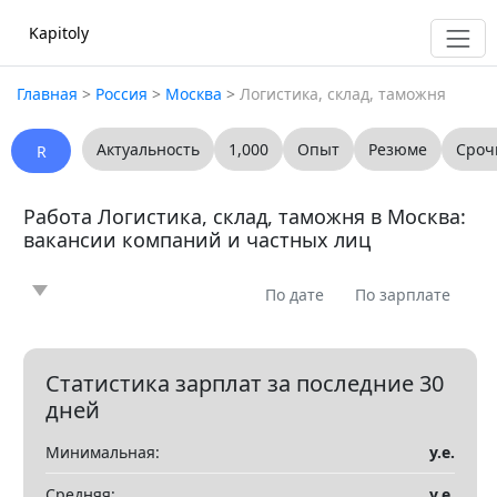
Kapitoly
Главная
>
Россия
>
Москва
>
Логистика, склад, таможня
Актуальность
1,000
Опыт
Резюме
Сроч
R
Работа Логистика, склад, таможня в Москва:
вакансии компаний и частных лиц
По дате
По зарплате
Новость
Статья
Предлагаю
Ищу
0
0
0
0
Вопрос
Вакансия
Резюме
0
0
0
Статистика зарплат за последние 30
дней
Все
Минимальная:
у.е.
Показать все разделы
▼
Средняя:
у.е.