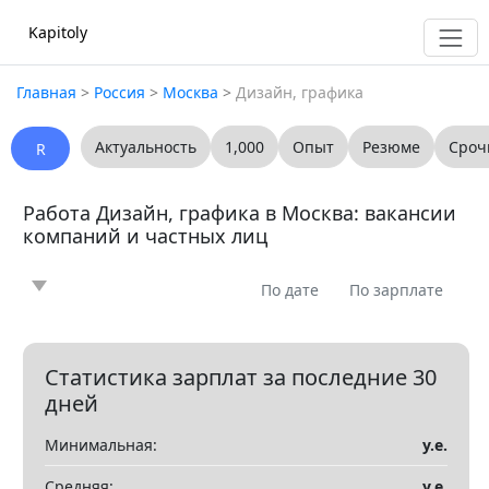
Kapitoly
Главная
>
Россия
>
Москва
>
Дизайн, графика
Актуальность
1,000
Опыт
Резюме
Сроч
R
Работа Дизайн, графика в Москва: вакансии
компаний и частных лиц
По дате
По зарплате
Новость
Статья
Предлагаю
Ищу
0
0
0
0
Вопрос
Вакансия
Резюме
0
0
0
Статистика зарплат за последние 30
дней
Все
Минимальная:
у.е.
Показать все разделы
▼
Средняя:
у.е.