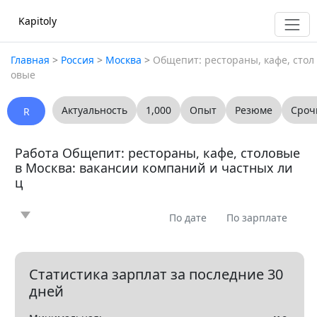
Kapitoly
Главная
>
Россия
>
Москва
>
Общепит: рестораны, кафе, стол
овые
Актуальность
1,000
Опыт
Резюме
Сроч
R
Работа Общепит: рестораны, кафе, столовые
в Москва: вакансии компаний и частных ли
ц
По дате
По зарплате
Новость
Статья
Предлагаю
Ищу
0
0
0
0
Вопрос
Вакансия
Резюме
0
0
0
Статистика зарплат за последние 30
дней
Все