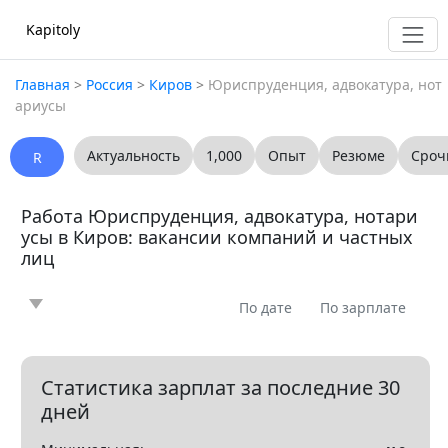
Kapitoly
Главная
>
Россия
>
Киров
>
Юриспруденция, адвокатура, нот
ариусы
Актуальность
1,000
Опыт
Резюме
Сроч
R
Работа Юриспруденция, адвокатура, нотари
усы в Киров: вакансии компаний и частных
лиц
По дате
По зарплате
Новость
Статья
Предлагаю
Ищу
0
0
0
0
Вопрос
Вакансия
Резюме
0
0
0
Статистика зарплат за последние 30
дней
Все