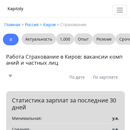
Kapitoly
Главная
>
Россия
>
Киров
>
Страхование
Актуальность
1,000
Опыт
Резюме
Сроч
R
Работа Страхование в Киров: вакансии комп
аний и частных лиц
По дате
По зарплате
Новость
Статья
Предлагаю
Ищу
0
0
0
0
Вопрос
Вакансия
Резюме
0
0
0
Статистика зарплат за последние 30
дней
Все
Минимальная:
у.е.
Показать все разделы
▼
Средняя:
у.е.