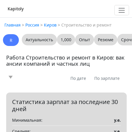
Kapitoly
Главная
>
Россия
>
Киров
>
Строительство и ремонт
Актуальность
1,000
Опыт
Резюме
Сроч
R
Работа Строительство и ремонт в Киров: вак
ансии компаний и частных лиц
По дате
По зарплате
Новость
Статья
Предлагаю
Ищу
0
0
0
0
Вопрос
Вакансия
Резюме
0
0
0
Статистика зарплат за последние 30
дней
Все
Минимальная:
у.е.
Показать все разделы
▼
Средняя:
у.е.