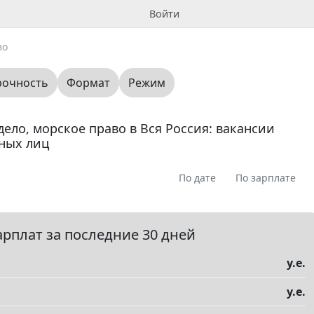
Войти
во
рочность
Формат
Режим
ело, морское право в Вся Россия: вакансии
ных лиц
По дате
По зарплате
я
Предлагаю
Ищу
Вопрос
Вакансия
0
0
0
0
0
арплат за последние 30 дней
у.е.
у.е.
елы
▼