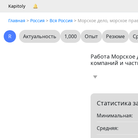
Kapitoly
🔔
Главная
>
Россия
>
Вся Россия
>
Морское дело, морское пра
R
Актуальность
1,000
Опыт
Резюме
С
Работа Морское д
компаний и част
Новость
Стать
0
Резюме
0
Статистика з
Минимальная:
Все
Средняя:
Показать все разд