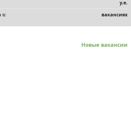
у.е.
 в:
вакансиях
Новые вакансии